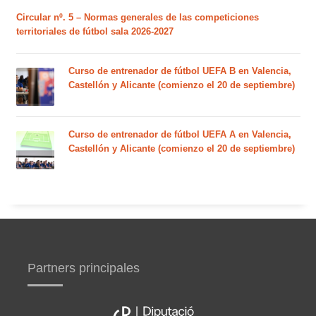
Circular nº. 5 – Normas generales de las competiciones
territoriales de fútbol sala 2026-2027
Curso de entrenador de fútbol UEFA B en Valencia,
Castellón y Alicante (comienzo el 20 de septiembre)
Curso de entrenador de fútbol UEFA A en Valencia,
Castellón y Alicante (comienzo el 20 de septiembre)
Partners principales