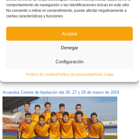
comportamiento de navegación o las identificaciones únicas en este sitio.
No consentir o retirar el consentimiento, puede afectar negativamente a
Organigrama de Selecciones Autonómicas – Temporada 2017/18
ciertas características y funciones.
Aceptar
Denegar
Configuración
Política de cookies
Política de privacidad
Aviso Legal
Acuerdos Comité de Apelación del 26, 27 y 28 de marzo de 2024