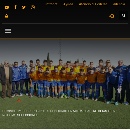
Intranet
Ayuda
Atenció al Federat
Valencià
DOMINGO, 21 FEBRERO 2016
/
PUBLICADO EN
ACTUALIDAD
,
NOTICIAS FFCV
,
NOTICIAS SELECCIONES