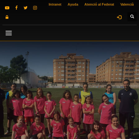
Intranet
Ayuda
Atenció al Federat
Valencià