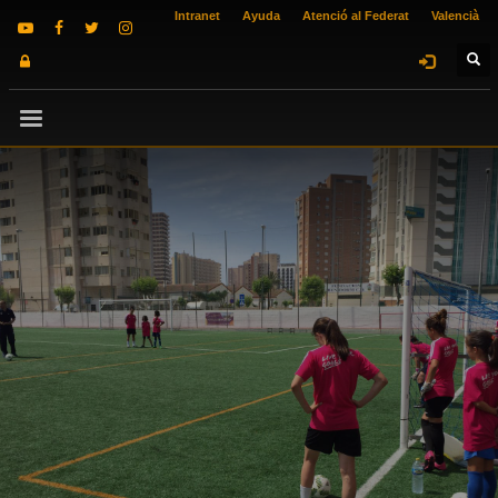
Intranet
Ayuda
Atenció al Federat
Valencià