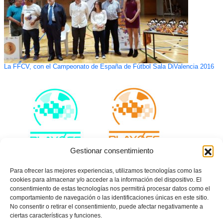
La FFCV, con el Campeonato de España de Fútbol Sala DiValencia 2016
Gestionar consentimiento
Para ofrecer las mejores experiencias, utilizamos tecnologías como las
cookies para almacenar y/o acceder a la información del dispositivo. El
consentimiento de estas tecnologías nos permitirá procesar datos como el
Acreditaciones para medios de comunicación para los playoff de ascenso
comportamiento de navegación o las identificaciones únicas en este sitio.
19/20
No consentir o retirar el consentimiento, puede afectar negativamente a
ciertas características y funciones.