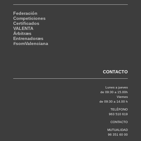
Federación
Competiciones
Certificados
VALENTA
Árbitræs
Entrenadoræs
#somValenciana
CONTACTO
Lunes a jueves
de 09:30 a 15.00h
Viernes
de 09:30 a 14.00 h
TELÉFONO
963 510 619
CONTACTO
MUTUALIDAD
96 351 60 00