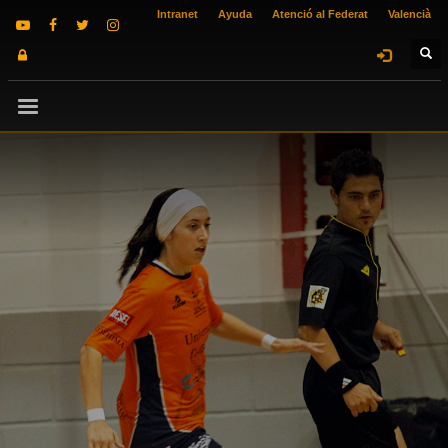
Intranet
Ayuda
Atenció al Federat
Valencià