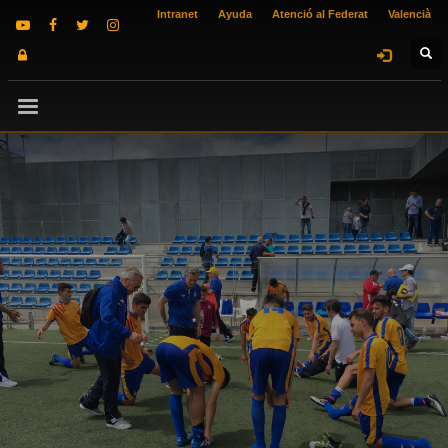
Intranet
Ayuda
Atenció al Federat
Valencià