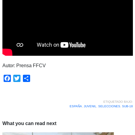
Autor: Prensa FFCV
Facebook
Twitter
Compartir
ETIQUETADO BAJO:
ESPAÑA
,
JUVENIL
,
SELECCIONES
,
SUB-18
What you can read next