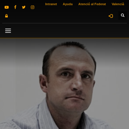
Intranet
Ayuda
Atenció al Federat
Valencià