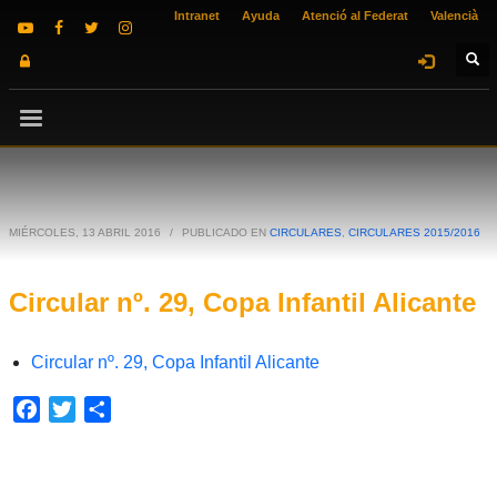
Intranet
Ayuda
Atenció al Federat
Valencià
MIÉRCOLES, 13 ABRIL 2016
/
PUBLICADO EN
CIRCULARES
,
CIRCULARES 2015/2016
Circular nº. 29, Copa Infantil Alicante
Circular nº. 29, Copa Infantil Alicante
Facebook
Twitter
Compartir