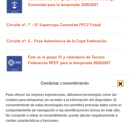
Comunitat para la temporada 2026/2027
Circular nº. 7 – IV Supercopa Comunitat FFCV Futsal
Circular nº. 6 – Fase Autonómica de la Copa Federación
Este es el grupo VI y calendario de Tercera
Federación RFEF para la temporada 2026/2027
Gestionar consentimiento
Este es el grupo de la Lliga Autonòmica Juvenil de
fútbol sala de la temporada 2026/2027
Para ofrecer las mejores experiencias, utilizamos tecnologías como las
cookies para almacenar y/o acceder a la información del dispositivo. El
consentimiento de estas tecnologías nos permitirá procesar datos como el
El calendario del grupo VI de Tercera Federación
comportamiento de navegación o las identificaciones únicas en este sitio.
RFEF para la temporada 2026/27 se sorteará el
No consentir o retirar el consentimiento, puede afectar negativamente a
martes 4 de agosto
ciertas características y funciones.