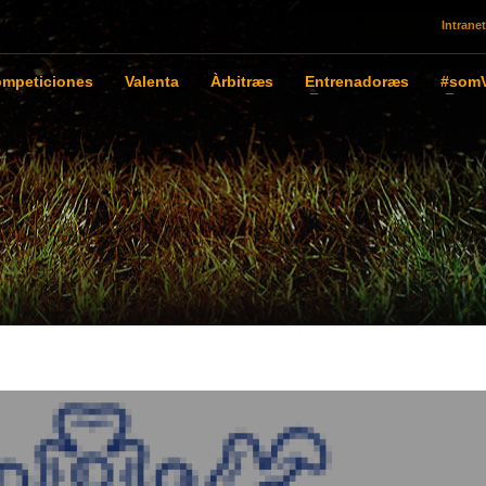
Intranet
mpeticiones
Valenta
Àrbitræs
Entrenadoræs
#somV