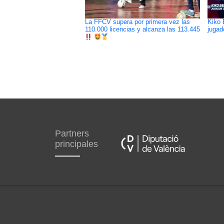
La FFCV supera por primera vez las
Kiko 
110.000 licencias y alcanza las 113.445
jugad
Partners
principales