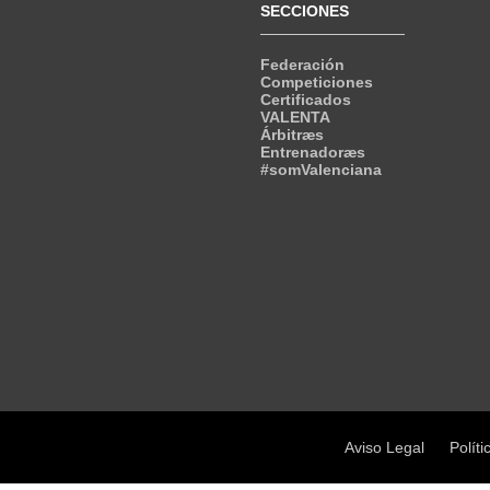
SECCIONES
Federación
Competiciones
Certificados
VALENTA
Árbitræs
Entrenadoræs
#somValenciana
Aviso Legal
Políti