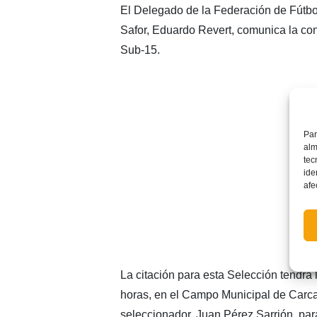
El Delegado de la Federación de Fútb
Safor, Eduardo Revert, comunica la co
Sub-15.
Par
alm
tec
ide
afe
La citación para esta Selección tendrá 
horas, en el Campo Municipal de Carcaix
seleccionador, Juan Pérez Sarrión, para