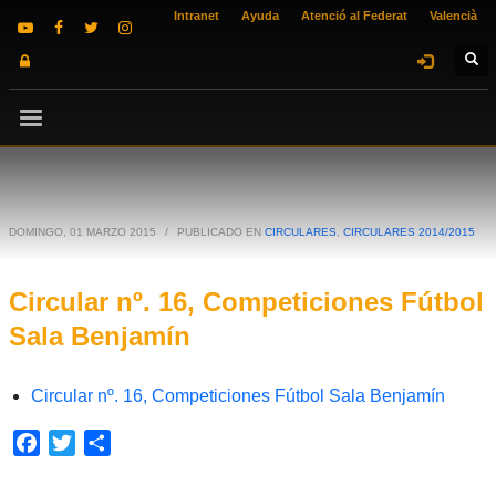
Intranet
Ayuda
Atenció al Federat
Valencià
DOMINGO, 01 MARZO 2015
/
PUBLICADO EN
CIRCULARES
,
CIRCULARES 2014/2015
Circular nº. 16, Competiciones Fútbol
Sala Benjamín
Circular nº. 16, Competiciones Fútbol Sala Benjamín
Facebook
Twitter
Compartir