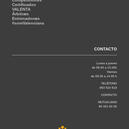
Competiciones
Certificados
VALENTA
Árbitræs
Entrenadoræs
#somValenciana
CONTACTO
Lunes a jueves
de 09:30 a 15.00h
Viernes
de 09:30 a 14.00 h
TELÉFONO
963 510 619
CONTACTO
MUTUALIDAD
96 351 60 00