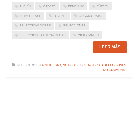
ALEVÍN
CADETE
FEMENINO
FÚTBOL
FÚTBOL BASE
JUVENIL
ORGANIGRAMA
SELECCIONADORES
SELECCIONES
SELECCIONES AUTONÓMICAS
VICKY MATEU
LEER MÁS
PUBLICADO EN
ACTUALIDAD
,
NOTICIAS FFCV
,
NOTICIAS SELECCIONES
NO COMMENTS