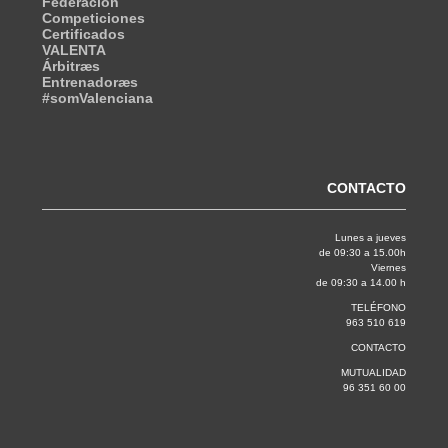
Federación
Competiciones
Certificados
VALENTA
Árbitræs
Entrenadoræs
#somValenciana
CONTACTO
Lunes a jueves
de 09:30 a 15.00h
Viernes
de 09:30 a 14.00 h
TELÉFONO
963 510 619
CONTACTO
MUTUALIDAD
96 351 60 00