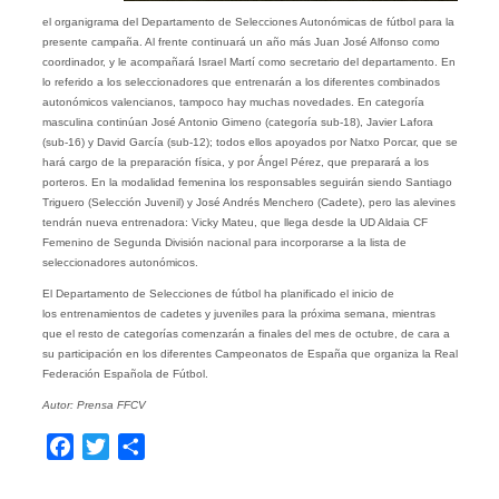
el organigrama del Departamento de Selecciones Autonómicas de fútbol para la
presente campaña. Al frente continuará un año más Juan José Alfonso como
coordinador, y le acompañará Israel Martí como secretario del departamento. En
lo referido a los seleccionadores que entrenarán a los diferentes combinados
autonómicos valencianos, tampoco hay muchas novedades. En categoría
masculina continúan José Antonio Gimeno (categoría sub-18), Javier Lafora
(sub-16) y David García (sub-12); todos ellos apoyados por Natxo Porcar, que se
hará cargo de la preparación física, y por Ángel Pérez, que preparará a los
porteros. En la modalidad femenina los responsables seguirán siendo Santiago
Triguero (Selección Juvenil) y José Andrés Menchero (Cadete), pero las alevines
tendrán nueva entrenadora: Vicky Mateu, que llega desde la UD Aldaia CF
Femenino de Segunda División nacional para incorporarse a la lista de
seleccionadores autonómicos.
El Departamento de Selecciones de fútbol ha planificado el inicio de
los entrenamientos de cadetes y juveniles para la próxima semana, mientras
que el resto de categorías comenzarán a finales del mes de octubre, de cara a
su participación en los diferentes Campeonatos de España que organiza la Real
Federación Española de Fútbol.
Autor: Prensa FFCV
Facebook
Twitter
Compartir