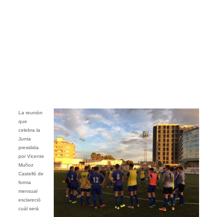
La reunión
que
celebra la
Junta
presidida
por Vicente
Muñoz
Castelló de
forma
mensual
esclareció
cuál será