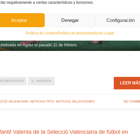
ctar negativamente a ciertas características y funciones.
Aceptar
Denegar
Configuración
Política de cookies
Política de privacidad
Aviso Legal
celebrada en Agost el pasado 11 de febrero.
TECNIFICACIÓN
VALENCIA
LEER MÁ
CCIÓ VALENCIANA
,
NOTICIAS FFCV
,
NOTICIAS SELECCIONES
NO COMM
til Valenta de la Selecció Valenciana de fútbol en