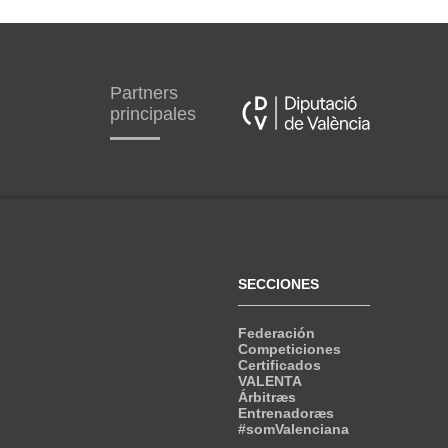
Partners
principales
SECCIONES
Federación
Competiciones
Certificados
VALENTA
Árbitræs
Entrenadoræs
#somValenciana