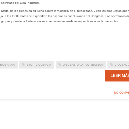
 secretario del Elda Industrial.
n actual de los clubes en su lucha contra la violencia en el fútbol base, y con las propuestas apo
abajo, a las 19:00 horas se expondrán las esperadas conclusiones del Congreso. Los secretarios d
grupos y desde la Federación se anunciarán las medidas específicas a implantar en las
ROGRAMA
STOP VIOLENCIA
UNIVERSIDAD POLITÉCNICA
VIOLENCI
LEER MÁ
NO COMM