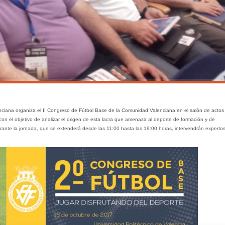
nciana organiza el II Congreso de Fútbol Base de la Comunidad Valenciana en el salón de actos
con el objetivo de analizar el origen de esta lacra que amenaza al deporte de formación y de
rante la jornada, que se extenderá desde las 11:00 hasta las 19:00 horas, intervendrán expertos