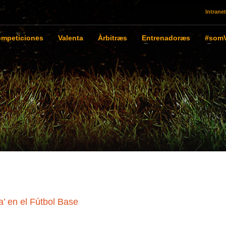
Intranet
mpeticiones
Valenta
Àrbitræs
Entrenadoræs
#somV
’ en el Fútbol Base