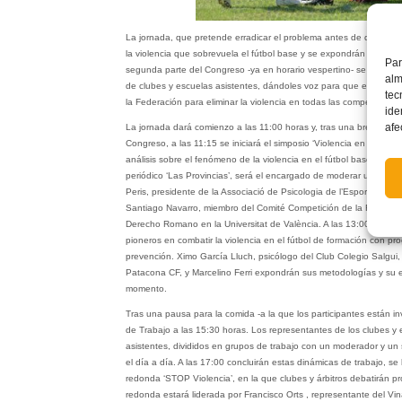
La jornada, que pretende erradicar el problema antes de que apare
la violencia que sobrevuela el fútbol base y se expondrán las medi
Par
segunda parte del Congreso -ya en horario vespertino- se establec
alm
de clubes y escuelas asistentes, dándoles voz para que expongan 
tec
la Federación para eliminar la violencia en todas las competiciones
ide
afe
La jornada dará comienzo a las 11:00 horas y, tras una breve bien
Congreso, a las 11:15 se iniciará el simposio ‘Violencia en 3D’, qu
análisis sobre el fenómeno de la violencia en el fútbol base. Héct
periódico ‘Las Provincias’, será el encargado de moderar una mes
Peris, presidente de la Associació de Psicologia de l’Esport de l
Santiago Navarro, miembro del Comité Competición de la FFCV, y A
Derecho Romano en la Universitat de València. A las 13:00 horas s
pioneros en combatir la violencia en el fútbol de formación con pr
prevención. Ximo García Lluch, psicólogo del Club Colegio Salgui,
Patacona CF, y Marcelino Ferri expondrán sus metodologías y su 
momento.
Tras una pausa para la comida -a la que los participantes están i
de Trabajo a las 15:30 horas. Los representantes de los clubes y
asistentes, divididos en grupos de trabajo con un moderador y un 
el día a día. A las 17:00 concluirán estas dinámicas de trabajo, 
redonda ‘STOP Violencia’, en la que clubes y árbitros debatirán pro
redonda estará liderada por Francisco Orts , representante del Vi