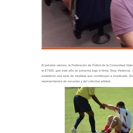
El próximo viernes, la Federación de Fútbol de la Comunidad Vale
la ETSID, que este año se presenta bajo el lema ‘Stop Violencia’, 
establecer una serie de medidas que contribuyan a erradicarla. Du
representantes de escuelas y del colectivo arbitral.