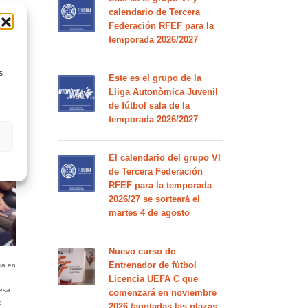
calendario de Tercera
Federación RFEF para la
en de
temporada 2026/2027
la
tenar
desde
s
Este es el grupo de la
Lliga Autonòmica Juvenil
de fútbol sala de la
temporada 2026/2027
El calendario del grupo VI
de Tercera Federación
RFEF para la temporada
2026/27 se sorteará el
martes 4 de agosto
Nuevo curso de
Entrenador de fútbol
ia en
Licencia UEFA C que
mesa
comenzará en noviembre
o
2026 (agotadas las plazas