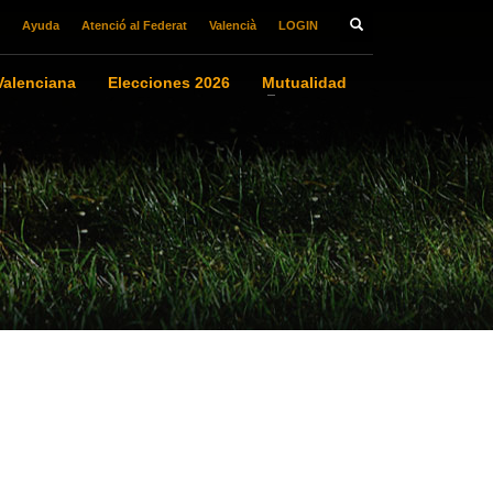
Ayuda
Atenció al Federat
Valencià
LOGIN
alenciana
Elecciones 2026
Mutualidad