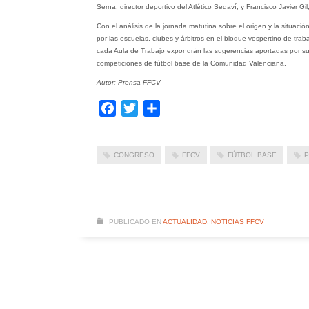
Serna, director deportivo del Atlético Sedaví, y Francisco Javier Gil,
Con el análisis de la jornada matutina sobre el origen y la situació
por las escuelas, clubes y árbitros en el bloque vespertino de tr
cada Aula de Trabajo expondrán las sugerencias aportadas por su 
competiciones de fútbol base de la Comunidad Valenciana.
Autor: Prensa FFCV
Facebook
Twitter
Compartir
CONGRESO
FFCV
FÚTBOL BASE
P
PUBLICADO EN
ACTUALIDAD
,
NOTICIAS FFCV