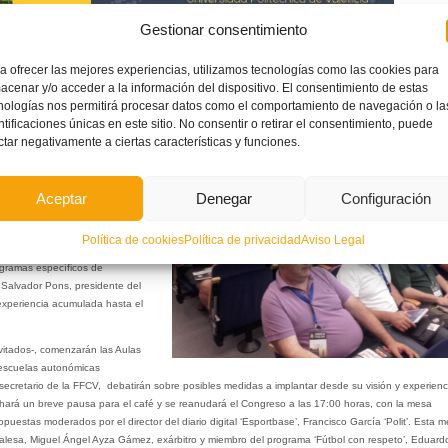
Gestionar consentimiento
zca o se vuelva imparable, se dividirá en dos bloques. En un primer bloque se analizará el orig
das que algunos clubes ya han puesto en vigor para tratar de frenar esta lacra; mientras que en 
a ofrecer las mejores experiencias, utilizamos tecnologías como las cookies para
erá una dinámica activa de trabajo en la que los protagonistas serán los representantes del cen
acenar y/o acceder a la información del dispositivo. El consentimiento de estas
sus sugerencias y se confeccione entre todos el plan de medidas definitivo que se implantará 
nologías nos permitirá procesar datos como el comportamiento de navegación o la
.
ntificaciones únicas en este sitio. No consentir o retirar el consentimiento, puede
ctar negativamente a ciertas características y funciones.
venida y presentación del
e inaugurará la jornada con un
or Esteban, Jefe de Deportes del
Aceptar
Denegar
Configuración
a repleta de expertos, con David
a Comunitat Valenciana (APECVA),
lejandro Valiño, profesor de
Política de cookies
Política de privacidad
Aviso Legal
erá el turno de los clubes
ogramas específicos de
 Salvador Pons, presidente del
experiencia acumulada hasta el
nvitados-, comenzarán las Aulas
 escuelas autonómicas
secretario de la FFCV, debatirán sobre posibles medidas a implantar desde su visión y experienc
se hará un breve pausa para el café y se reanudará el Congreso a las 17:00 horas, con la mesa
puestas moderados por el director del diario digital ‘Esportbase’, Francisco García ‘Polit’. Esta 
nalesa, Miguel Ángel Ayza Gámez, exárbitro y miembro del programa ‘Fútbol con respeto’, Eduard