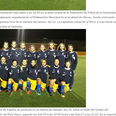
centración esta tarde a las 16:30 en la sede central de la Federación de Fútbol de la Comunida
desplazarse seguidamente al Polideportivo Municipal de la localidad de Olocau, donde entrenarán
 primera hora de la mañana del viernes, día 14. La expedición oficial de la FFCV, a cuyo frente s
Granada al mediodía.
s de España se producirá en la matinal del sábado, día 15, sobre el verde del Campo del
ción del País Vasco, jugando las Sub-15 a las 10:30 horas y las Sub-17 a las 12:15. En la segund