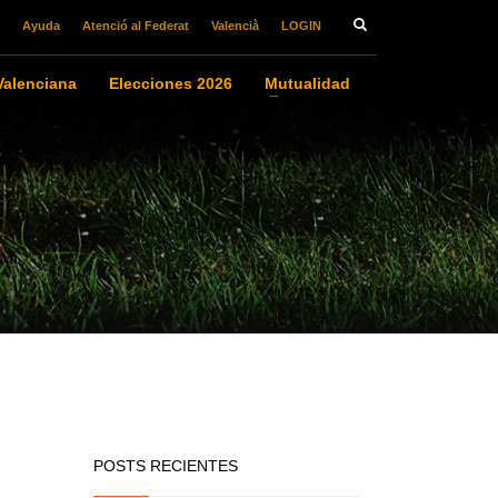
Ayuda
Atenció al Federat
Valencià
LOGIN
alenciana
Elecciones 2026
Mutualidad
POSTS RECIENTES