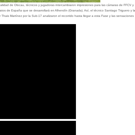
ocalidad de Olocau, técnicos y jugadoras intercambiaron impresiones para las cámaras de FFCV y
tos de España que se desarrollará en Alhendín (Granada). Así, el técnico Santiago Triguero y l
hais Martínez por la Sub-17 analizaron el recorrido hasta llegar a esta Fase y las sensaciones