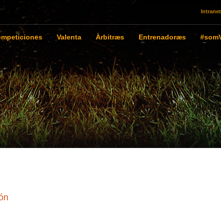
Intranet
mpeticiones
Valenta
Àrbitræs
Entrenadoræs
#somV
ón