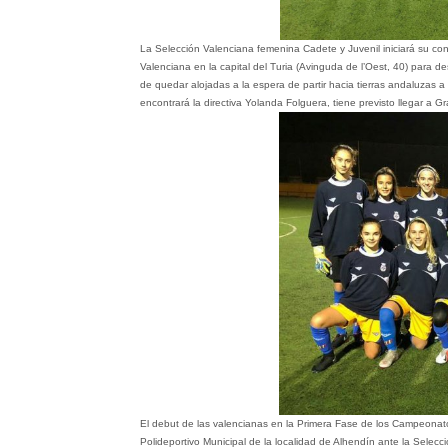
La Selección Valenciana femenina Cadete y Juvenil iniciará su con
Valenciana en la capital del Turia (Avinguda de l’Oest, 40) para 
de quedar alojadas a la espera de partir hacia tierras andaluzas a
encontrará la directiva Yolanda Folguera, tiene previsto llegar a 
El debut de las valencianas en la Primera Fase de los Campeonato
Polideportivo Municipal de la localidad de Alhendín ante la Selec