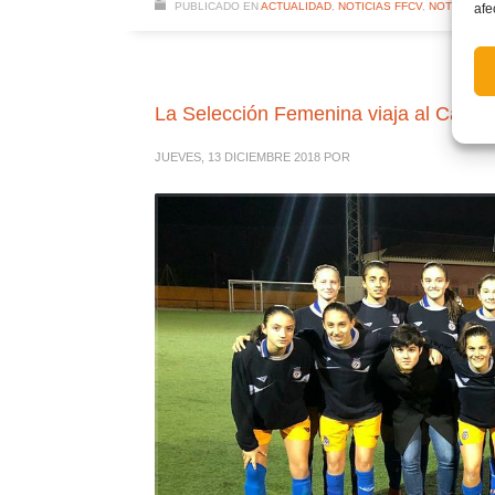
PUBLICADO EN
ACTUALIDAD
,
NOTICIAS FFCV
,
NOTICIAS 
afe
La Selección Femenina viaja al Cam
JUEVES, 13 DICIEMBRE 2018
POR