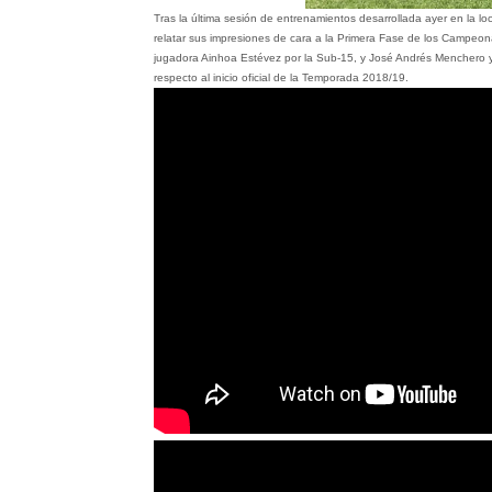
Tras la última sesión de entrenamientos desarrollada ayer en la l
relatar sus impresiones de cara a la Primera Fase de los Campeona
jugadora Ainhoa Estévez por la Sub-15, y José Andrés Menchero y T
respecto al inicio oficial de la Temporada 2018/19.