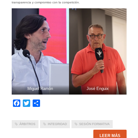
transparencia y compromiso con la competición.
Miguel Ramón
José Enguix
Facebook
Twitter
Compartir
ÁRBITROS
INTEGRIDAD
SESIÓN FORMATIVA
LEER MÁS