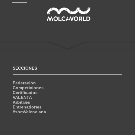
SECCIONES
Federación
Competiciones
Certificados
VALENTA
Árbitræs
Entrenadoræs
#somValenciana