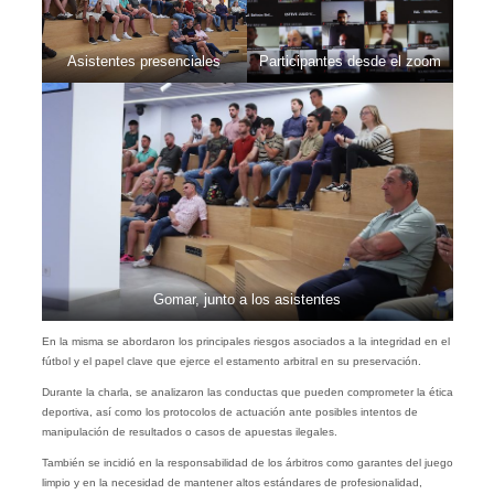
Asistentes presenciales
Participantes desde el zoom
Gomar, junto a los asistentes
En la misma se abordaron los principales riesgos asociados a la integridad en el
fútbol y el papel clave que ejerce el estamento arbitral en su preservación.
Durante la charla, se analizaron las conductas que pueden comprometer la ética
deportiva, así como los protocolos de actuación ante posibles intentos de
manipulación de resultados o casos de apuestas ilegales.
También se incidió en la responsabilidad de los árbitros como garantes del juego
limpio y en la necesidad de mantener altos estándares de profesionalidad,