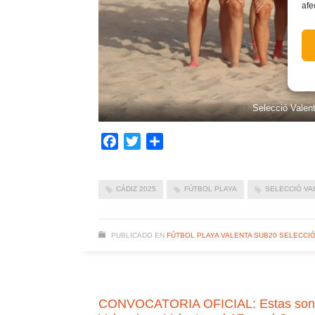
afe
Selecció Valen
Facebook
Twitter
Compartir
CÁDIZ 2025
FÚTBOL PLAYA
SELECCIÓ VA
PUBLICADO EN
FÚTBOL PLAYA VALENTA SUB20 SELECCI
CONVOCATORIA OFICIAL: Estas son las