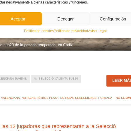
ctar negativamente a ciertas características y funciones.
Aceptar
Denegar
Configuración
Política de cookies
Política de privacidad
Aviso Legal
ta sub20 de la pasada temporada, en Cádiz.
LENCIANA JUVENIL
SELECCIÓ VALENTA SUB20
LEER MÁ
Ó VALENCIANA
,
NOTICIAS FÚTBOL PLAYA
,
NOTICIAS SELECCIONES
,
PORTADA
NO COMM
 12 jugadoras que representarán a la Selecció