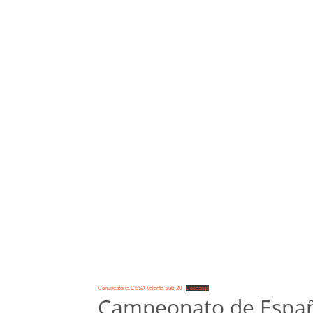
Convocatoria CESA Valenta Sub-20
Descarga
Campeonato de Espa