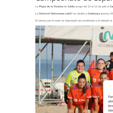
La
Playa de la Victoria
de
Cádiz
acoge del 10 al 12 de julio el
Ca
La
Selecció Valenciana sub17
se medirá a
Catalunya
(jueves 20
El viernes por la tarde se disputarán las semifinales y el sábado la f
Par
alm
tec
ide