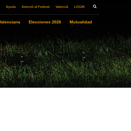
Ayuda
Atenció al Federat
Valencià
LOGIN
alenciana
Elecciones 2026
Mutualidad