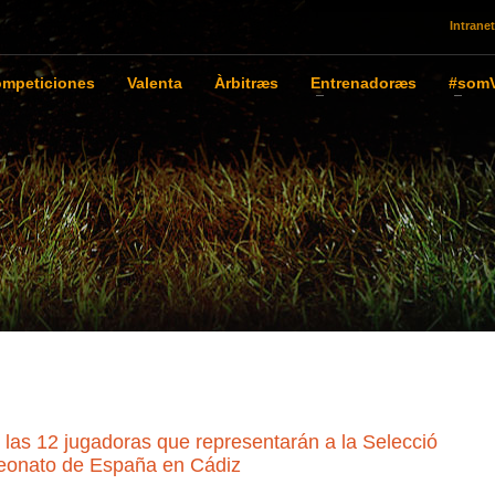
Intranet
mpeticiones
Valenta
Àrbitræs
Entrenadoræs
#somV
 12 jugadoras que representarán a la Selecció
eonato de España en Cádiz