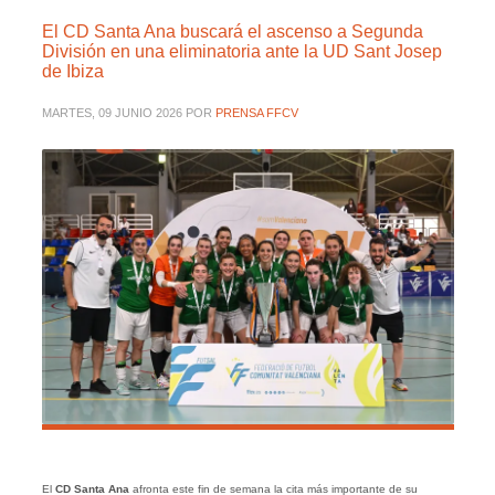
El CD Santa Ana buscará el ascenso a Segunda
División en una eliminatoria ante la UD Sant Josep
de Ibiza
MARTES, 09 JUNIO 2026
POR
PRENSA FFCV
El
CD Santa Ana
afronta este fin de semana la cita más importante de su