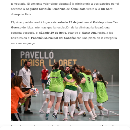
temporada. El conjunto valenciano disputará la eliminatoria a dos partidos por el
ascenso a
Segunda División Femenina de fútbol sala
frente a la
UD Sant
Josep de Ibiza
.
El primer partido tendrá lugar este
sábado 13 de junio
en el
Polideportivo Can
Guerxo
de
Ibiza
, mientras que la resolución de la eliminatoria llegará una
semana después, el
sábado 20 de junio
, cuando el
Santa Ana
reciba a las
baleares en el
Pabellón Municipal del Cabañal
con una plaza en la categoría
nacional en juego.
Las valencianas llegan a esta final tras proclamarse
campeonas del playoff