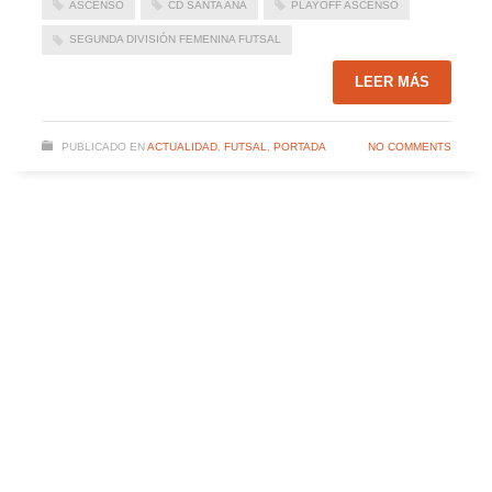
ASCENSO
CD SANTA ANA
PLAYOFF ASCENSO
SEGUNDA DIVISIÓN FEMENINA FUTSAL
LEER MÁS
PUBLICADO EN
ACTUALIDAD
,
FUTSAL
,
PORTADA
NO COMMENTS