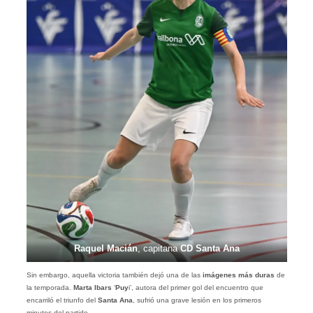
Raquel Macián
, capitana
CD Santa Ana
Sin embargo, aquella victoria también dejó una de las
imágenes más duras
de
la temporada.
Marta Ibars
‘
Puy
i’, autora del primer gol del encuentro que
encarriló el triunfo del
Santa Ana
, sufrió una grave lesión en los primeros
minutos del partido.