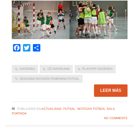
Facebook
Twitter
Compartir
ASCENSO
CD SANTA ANA
PLAYOFF ASCENSO
SEGUNDA DIVISIÓN FEMENINA FUTSAL
LEER MÁS
PUBLICADO EN
ACTUALIDAD
,
FUTSAL
,
NOTICIAS FÚTBOL SALA
,
PORTADA
NO COMMENTS