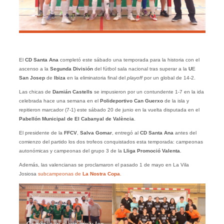
El
CD Santa Ana
completó este sábado una temporada para la historia con el
ascenso a la
Segunda División
del fútbol sala nacional tras superar a la
U
E
San Josep
de
Ibiza
en la eliminatoria final del
playoff
por un global de 14-2.
Las chicas de
Damián Castells
se impusieron por un contundente 1-7 en la ida
celebrada hace una semana en el
Polideportivo Can Guerxo
de la isla y
repitieron marcador (7-1) este sábado 20 de junio en la vuelta disputada en el
Pabellón Municipal de El Cabanyal de València
.
El presidente de la
FFCV
,
Salva Gomar
, entregó al
CD Santa Ana
antes del
comienzo del partido los dos trofeos conquistados esta temporada: campeonas
autonómicas y campeonas del grupo 3 de la
Lliga
Promoció
Valenta
.
Además, las valencianas se proclamaron el pasado 1 de mayo en La Vila
Josiosa
subcampeonas de
La Nostra Copa
.