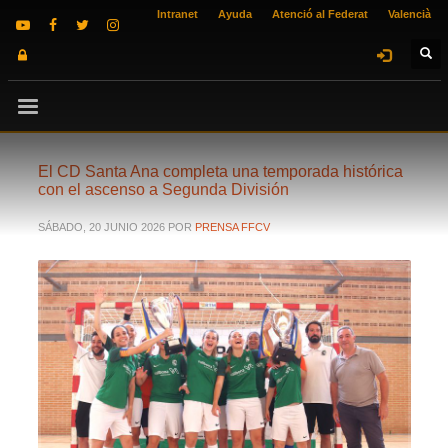
Intranet
Ayuda
Atenció al Federat
Valencià
El CD Santa Ana completa una temporada histórica
con el ascenso a Segunda División
SÁBADO, 20 JUNIO 2026
POR
PRENSA FFCV