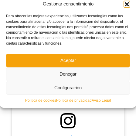
autonómico
de la
Comunitat Valenciana
. Un premio al trabajo realizado
Gestionar consentimiento
durante toda la temporada y, especialmente, a una fase final en la que han
demostrado una enorme regularidad.
Para ofrecer las mejores experiencias, utilizamos tecnologías como las
El equipo cerró el campeonato con un balance de
nueve victorias
,
dos
cookies para almacenar y/o acceder a la información del dispositivo. El
empates
y
una sola derrota
, unos números que le permitieron acabar en lo
consentimiento de estas tecnologías nos permitirá procesar datos como el
más alto de la clasificación y ganarse el derecho a luchar por el ascenso.
comportamiento de navegación o las identificaciones únicas en este sitio.
No consentir o retirar el consentimiento, puede afectar negativamente a
La clasificación se certificó en una última jornada cargada de tensión y emoción
ciertas características y funciones.
ante el
Xaloc Alacant FS
. Un encuentro marcado por la presión de saber que el
objetivo estaba al alcance de la mano.
Aceptar
Denegar
Configuración
Política de cookies
Política de privacidad
Aviso Legal