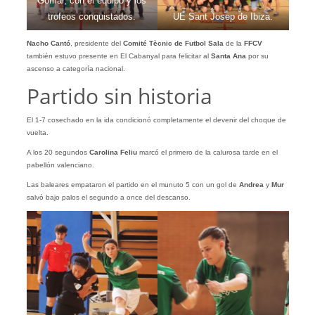
Gomar, con el equipo y los
trofeos conquistados.
UE Sant Josep de Ibiza.
Nacho Cantó
, presidente del
Comité Tècnic de Futbol Sala
de la
FFCV
también estuvo presente en El Cabanyal para felicitar al
Santa Ana
por su
ascenso a categoría nacional.
Partido sin historia
El 1-7 cosechado en la ida condicionó completamente el devenir del choque de
vuelta.
A los 20 segundos
Carolina
Feliu
marcó el primero de la calurosa tarde en el
pabellón valenciano.
Las baleares empataron el partido en el munuto 5 con un gol de
Andrea
y
Mur
salvó bajo palos el segundo a once del descanso.