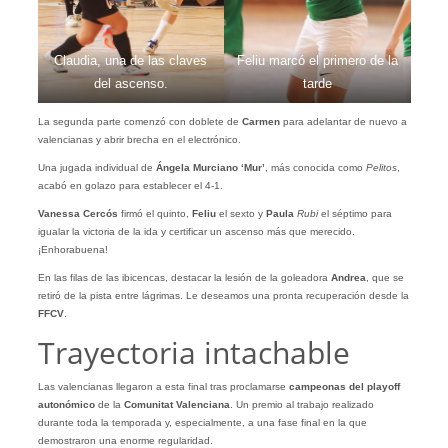
Claudia, una de las claves
Feliu marcó el primero de la
del ascenso.
tarde
La segunda parte comenzó con doblete de
Carmen
para adelantar de nuevo a
valencianas y abrir brecha en el electrónico.
Una jugada individual de
Ángela Murciano ‘Mur’
, más conocida como
Pelitos
,
acabó en golazo para establecer el 4-1.
Vanessa Cercós
firmó el quinto,
Feliu
el sexto y
Paula
Rubi
el séptimo para
igualar la victoria de la ida y certificar un ascenso más que merecido.
¡Enhorabuena!
En las filas de las ibicencas, destacar la lesión de la goleadora
Andrea
, que se
retiró de la pista entre lágrimas. Le deseamos una pronta recuperación desde la
FFCV
.
Trayectoria intachable
Las valencianas llegaron a esta final tras proclamarse
campeonas del playoff
autonómico
de la
Comunitat Valenciana
. Un premio al trabajo realizado
durante toda la temporada y, especialmente, a una fase final en la que
demostraron una enorme regularidad.