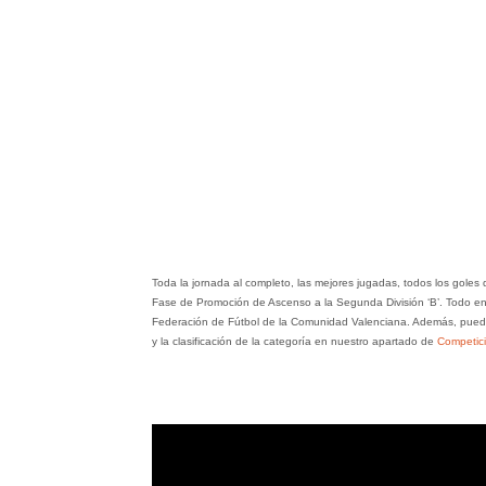
Toda la jornada al completo, las mejores jugadas, todos los goles
Fase de Promoción de Ascenso a la Segunda División ‘B’. Todo en
Federación de Fútbol de la Comunidad Valenciana. Además, puedes
y la clasificación de la categoría en nuestro apartado de
Competic