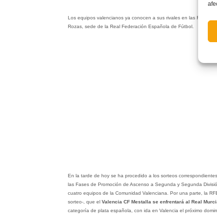
afe
Los equipos valencianos ya conocen a sus rivales en las Fases de
Rozas, sede de la Real Federación Española de Fútbol.
En la tarde de hoy se ha procedido a los sorteos correspondientes
las Fases de Promoción de Ascenso a Segunda y Segunda División 
cuatro equipos de la Comunidad Valenciana. Por una parte, la RF
sorteo-, que el
Valencia CF Mestalla se enfrentará al Real Murc
categoría de plata española, con ida en Valencia el próximo domin