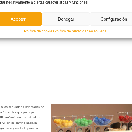
ctar negativamente a ciertas características y funciones.
 Ascenso a Segunda y Segunda División ‘B’ tras el sorteo realizado en la Ciudad del Fútbol de L
Aceptar
Denegar
Configuración
Política de cookies
Política de privacidad
Aviso Legal
 a las segundas eliminatorias de
‘B’, en las que participan
EF confirmó -sin necesidad de
ia CF
en su camino hacia la
go día 4 y vuelta la próxima