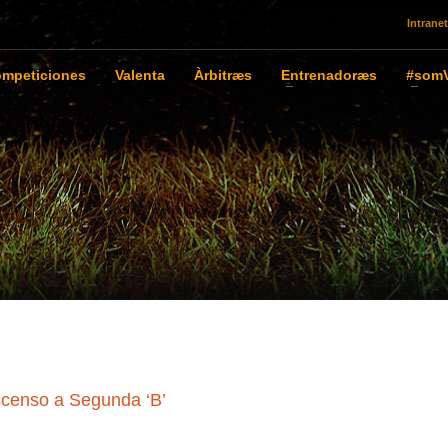
Intranet
mpeticiones
Valenta
Àrbitræs
Entrenadoræs
#somV
scenso a Segunda ‘B’