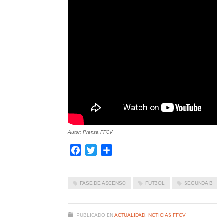
Autor: Prensa FFCV
Facebook
Twitter
Compartir
FASE DE ASCENSO
FÚTBOL
SEGUNDA B
PUBLICADO EN
ACTUALIDAD
,
NOTICIAS FFCV