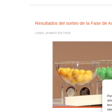
Resultados del sorteo de la Fase de
LUNES, 29 MAYO 2017
POR
Par
alm
tec
ide