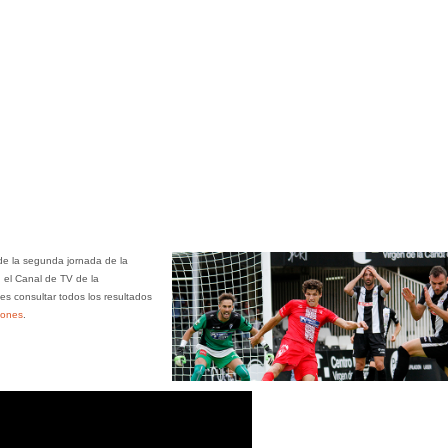
 de la segunda jornada de la
 el Canal de TV de la
 consultar todos los resultados
iones
.