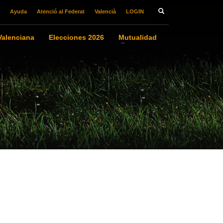
Ayuda
Atenció al Federat
Valencià
LOGIN
alenciana
Elecciones 2026
Mutualidad