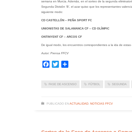
semana en Murcia. Además, en el sorteo de la segunda eliminator
Segunda División ‘B’, el azar quiso que los representantes valen
siguiente modo:
CD CASTELLÓN – PEÑA SPORT FC
UNIONISTAS DE SALAMANCA CF – CD OLÍMPIC
ONTINYENT CF – ARCOS CF
De igual modo, los encuentros correspondientes a la ida de estas el
Autor: Prensa FFCV
Facebook
Twitter
Compartir
FASE DE ASCENSO
FÚTBOL
SEGUNDA
PUBLICADO EN
ACTUALIDAD
,
NOTICIAS FFCV