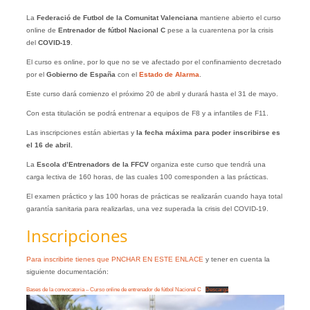
La
Federació de Futbol de la Comunitat Valenciana
mantiene abierto el curso
online de
Entrenador de fútbol Nacional C
pese a la cuarentena por la crisis
del
COVID-19
.
El curso es online, por lo que no se ve afectado por el confinamiento decretado
por el
Gobierno de España
con el
Estado de Alarma
.
Este curso dará comienzo el próximo 20 de abril y durará hasta el 31 de mayo.
Con esta titulación se podrá entrenar a equipos de F8 y a infantiles de F11.
Las inscripciones están abiertas y
la fecha máxima para poder inscribirse es
el 16 de abril.
La
Escola d’Entrenadors de la FFCV
organiza este curso que tendrá una
carga lectiva de 160 horas, de las cuales 100 corresponden a las prácticas.
El examen práctico y las 100 horas de prácticas se realizarán cuando haya total
garantía sanitaria para realizarlas, una vez superada la crisis del COVID-19.
Inscripciones
Para inscribirte tienes que PNCHAR EN ESTE ENLACE
y tener en cuenta la
siguiente documentación:
Bases de la convocatoria – Curso online de entrenador de fútbol Nacional C
Descarga