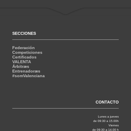
SECCIONES
Federación
Competiciones
Certificados
VALENTA
Árbitræs
Entrenadoræs
#somValenciana
CONTACTO
Lunes a jueves
de 09:30 a 15.00h
Viernes
de 09:30 a 14.00 h