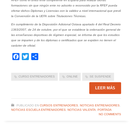
RFEF como el único ente competente en España para realizar dichas
formaciones sin que ningún ente no adscrito o reconocido por la RFEF pueda
ofertar dichos Diplomas y Licencias con la validez a nivel internacional que prevé
la Convención de la UEFA sobre Titulaciones Técnicas.
En cumplimiento de la Disposición Adicional Octava apartado 4 del Real Decreto
1363/2007, de 24 de octubre, por el que se establece la ordenación general de
las enseñanzas deportivas de régimen especial, se informa de que los estudios
que se imparten y de los diplomas o certificados que se expiden no tienen el
carácter de oficial.
Facebook
Twitter
Compartir
CURSO ENTRENADORES
ONLINE
SE SUSPENDE
LEER MÁS
PUBLICADO EN
CURSOS ENTRENADORES
,
NOTICIAS ENTRENADORES
,
NOTICIAS ESCUELA ENTRENADORES
,
NOTICIAS VALENTA
,
PORTADA
NO COMMENTS