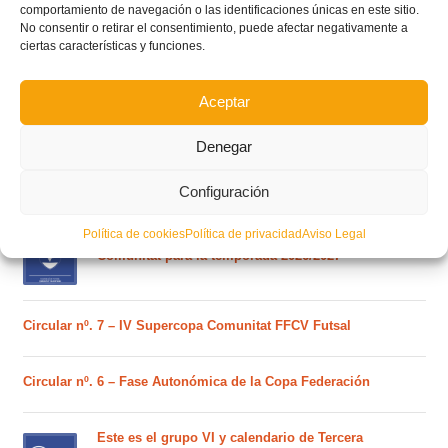
comportamiento de navegación o las identificaciones únicas en este sitio.
No consentir o retirar el consentimiento, puede afectar negativamente a
ciertas características y funciones.
POSTS RECIENTES
Aceptar
Ferran Torres se da un baño de masas y se convierte
Denegar
en el embajador de la Comunitat Valenciana
Configuración
Política de cookies
Política de privacidad
Aviso Legal
Estos son los dos grupos y calendarios de Lliga
Comunitat para la temporada 2026/2027
Circular nº. 7 – IV Supercopa Comunitat FFCV Futsal
Circular nº. 6 – Fase Autonómica de la Copa Federación
Este es el grupo VI y calendario de Tercera