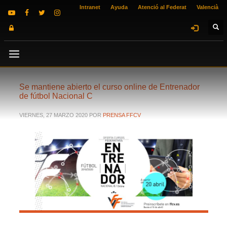
Intranet
Ayuda
Atenció al Federat
Valencià
Se mantiene abierto el curso online de Entrenador
de fútbol Nacional C
VIERNES, 27 MARZO 2020
POR
PRENSA FFCV