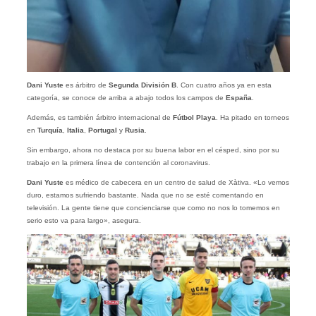
Dani Yuste
es árbitro de
Segunda División B
. Con cuatro años ya en esta
categoría, se conoce de arriba a abajo todos los campos de
España
.
Además, es también árbitro internacional de
Fútbol Playa
. Ha pitado en torneos
en
Turquía
,
Italia
,
Portugal
y
Rusia
.
Sin embargo, ahora no destaca por su buena labor en el césped, sino por su
trabajo en la primera línea de contención al coronavirus.
Dani Yuste
es médico de cabecera en un centro de salud de Xàtiva. «Lo vemos
duro, estamos sufriendo bastante. Nada que no se esté comentando en
televisión. La gente tiene que concienciarse que como no nos lo tomemos en
serio esto va para largo», asegura.