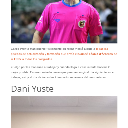
Carlos intenta mantenerse físicamente en forma y está atento a
todas las
pruebas de actualización y formación que envía el
Comité Técnic d’Àrbitres
de
la
FFCV
a todos los colegiados.
«Salgo por las mañanas a trabajar y cuando llego a casa intento hacerlo lo
mejor posible. Entreno, estudio cosas que puedan surgir al día siguiente en el
trabajo, estoy al día de todas las informaciones acerca del coronavirus».
Dani Yuste