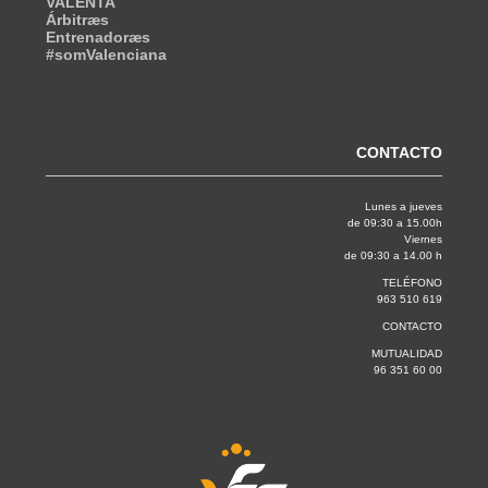
VALENTA
Árbitræs
Entrenadoræs
#somValenciana
CONTACTO
Lunes a jueves
de 09:30 a 15.00h
Viernes
de 09:30 a 14.00 h
TELÉFONO
963 510 619
CONTACTO
MUTUALIDAD
96 351 60 00