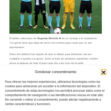
El árbitro valenciano de
Segunda División B
da un consejo a la ciudadanía:
«La gente tiene que dejar de venir a los centros para cosas que no son
importantes».
Estos dos árbitros han dejado de lado el silbato para dedicarse casi por
completo a ayudar a la gente. Junto al resto de sanitarios españoles, reciben
ahora el aplauso de todo el país cada día a las ocho de la tarde.
Lo agradecen y están concienciados de su importante labor.
Gestionar consentimiento
Además, utilizan el altavoz de su
Federació de Futbol de la Comunitat
Para ofrecer las mejores experiencias, utilizamos tecnologías como las
Valenciana
para hacer llegar el mensaje claro a toda la población: «Que la
cookies para almacenar y/o acceder a la información del dispositivo. El
gente se quede en casa, hay que frenar la curva del virus».
consentimiento de estas tecnologías nos permitirá procesar datos como el
Facebook
Twitter
Compartir
comportamiento de navegación o las identificaciones únicas en este sitio.
No consentir o retirar el consentimiento, puede afectar negativamente a
ciertas características y funciones.