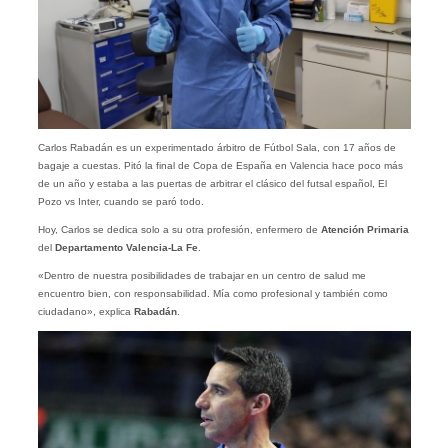
Carlos Rabadán es un experimentado árbitro de Fútbol Sala, con 17 años de
bagaje a cuestas. Pitó la final de Copa de España en Valencia hace poco más
de un año y estaba a las puertas de arbitrar el clásico del futsal español, El
Pozo vs Inter, cuando se paró todo.
Hoy, Carlos se dedica solo a su otra profesión, enfermero de
Atención Primaria
del
Departamento Valencia-La Fe
.
«Dentro de nuestra posibilidades de trabajar en un centro de salud me
encuentro bien, con responsabilidad. Mía como profesional y también como
ciudadano», explica
Rabadán
.