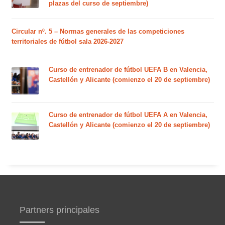
plazas del curso de septiembre)
Circular nº. 5 – Normas generales de las competiciones
territoriales de fútbol sala 2026-2027
Curso de entrenador de fútbol UEFA B en Valencia,
Castellón y Alicante (comienzo el 20 de septiembre)
Curso de entrenador de fútbol UEFA A en Valencia,
Castellón y Alicante (comienzo el 20 de septiembre)
Partners principales