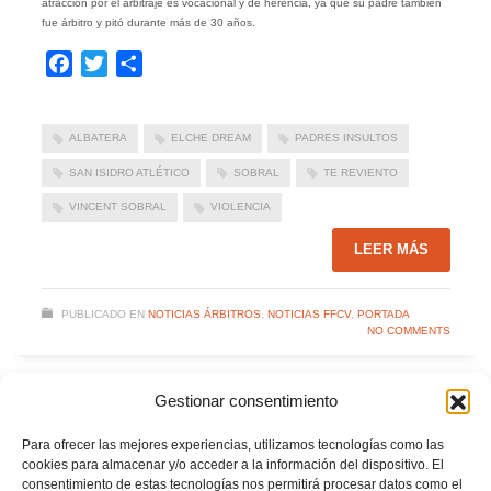
atracción por el arbitraje es vocacional y de herencia, ya que su padre también
fue árbitro y pitó durante más de 30 años.
Facebook
Twitter
Compartir
ALBATERA
ELCHE DREAM
PADRES INSULTOS
SAN ISIDRO ATLÉTICO
SOBRAL
TE REVIENTO
VINCENT SOBRAL
VIOLENCIA
LEER MÁS
PUBLICADO EN
NOTICIAS ÁRBITROS
,
NOTICIAS FFCV
,
PORTADA
NO COMMENTS
Gestionar consentimiento
Para ofrecer las mejores experiencias, utilizamos tecnologías como las
cookies para almacenar y/o acceder a la información del dispositivo. El
consentimiento de estas tecnologías nos permitirá procesar datos como el