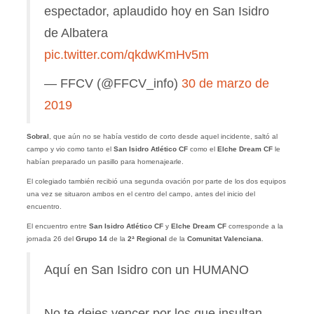
espectador, aplaudido hoy en San Isidro
de Albatera
pic.twitter.com/qkdwKmHv5m
— FFCV (@FFCV_info)
30 de marzo de
2019
Sobral
, que aún no se había vestido de corto desde aquel incidente, saltó al
campo y vio como tanto el
San Isidro Atlético CF
como el
Elche Dream CF
le
habían preparado un pasillo para homenajearle.
El colegiado también recibió una segunda ovación por parte de los dos equipos
una vez se situaron ambos en el centro del campo, antes del inicio del
encuentro.
El encuentro entre
San Isidro Atlético CF
y
Elche Dream CF
corresponde a la
jornada 26 del
Grupo 14
de la
2ª Regional
de la
Comunitat Valenciana
.
Aquí en San Isidro con un HUMANO
No te dejes vencer por los que insultan