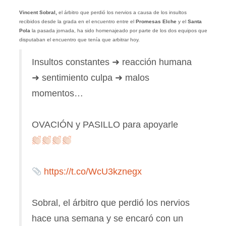
Vincent Sobral,
el árbitro que perdió los nervios a causa de los insultos
recibidos desde la grada en el encuentro entre el
Promesas Elche
y el
Santa
Pola
la pasada jornada, ha sido homenajeado por parte de los dos equipos que
disputaban el encuentro que tenía que arbitrar hoy.
Insultos constantes ➜ reacción humana
➜ sentimiento culpa ➜ malos
momentos…
OVACIÓN y PASILLO para apoyarle
https://t.co/WcU3kznegx
Sobral, el árbitro que perdió los nervios
hace una semana y se encaró con un