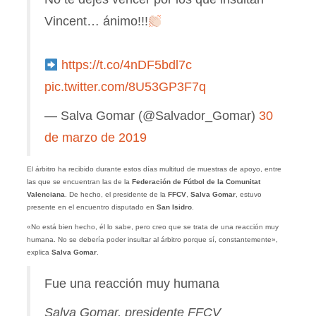
Vincent… ánimo!!!
https://t.co/4nDF5bdl7c
pic.twitter.com/8U53GP3F7q
— Salva Gomar (@Salvador_Gomar)
30
de marzo de 2019
El árbitro ha recibido durante estos días multitud de muestras de apoyo, entre
las que se encuentran las de la
Federación de Fútbol de la Comunitat
Valenciana
. De hecho, el presidente de la
FFCV
,
Salva Gomar
, estuvo
presente en el encuentro disputado en
San Isidro
.
«No está bien hecho, él lo sabe, pero creo que se trata de una reacción muy
humana. No se debería poder insultar al árbitro porque sí, constantemente»,
explica
Salva Gomar
.
Fue una reacción muy humana
Salva Gomar, presidente FFCV