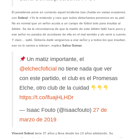
El presidente pone en contexto aquel incidente tras charlar en varias ocasiones
con
Sobral
: «Yo le entiendo y creo que todos deberíamos ponernos en su piel.
No es normal que un señor acuda a un campo de fútbol solo para insultar al
árbitro. Se da la circunstancia de que la madre de este árbitro faltó hace poco y
ese señor no paraba de acordarse de ella en el mal sentido y sin venir a cuento.
Y claro… saltó. Debería darle vergüenza a ese señor y a todos los que insultan,
eso no lo vamos a tolerar», explica
Salva Gomar
.
Un matiz importante, el
@elchecfoficial
no tiene nada que ver
con este partido, el club es el Promesas
Elche, otro club de la cuidad
https://t.co/lfuajHLHDr
— Isaac Fouto (@isaacfouto)
27 de
marzo de 2019
Vincent Sobral
tiene 37 años y lleva desde los 13 años arbitrando. Su