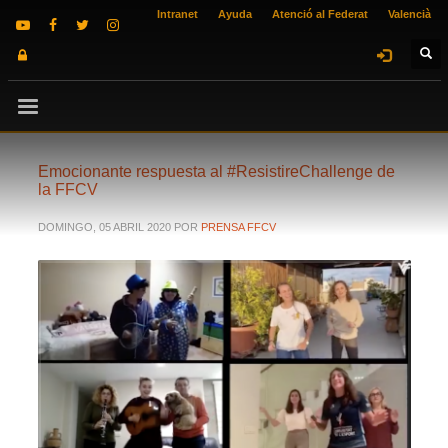
Intranet
Ayuda
Atenció al Federat
Valencià
Emocionante respuesta al #ResistireChallenge de
la FFCV
DOMINGO, 05 ABRIL 2020
POR
PRENSA FFCV