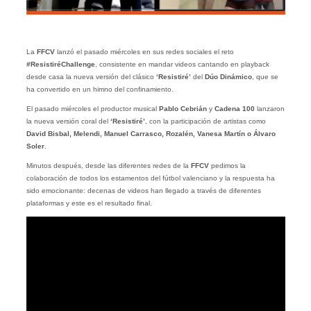
La
FFCV
lanzó el pasado miércoles en sus redes sociales el reto
#ResistiréChallenge
, consistente en mandar videos cantando en playback
desde casa la nueva versión del clásico
‘Resistiré’
del
Dúo Dinámico
, que se
ha convertido en un himno del confinamiento.
El pasado miércoles el productor musical
Pablo Cebrián
y
Cadena 100
lanzaron
la nueva versión coral del
‘Resistiré’
, con la participación de artistas como
David Bisbal, Melendi, Manuel Carrasco, Rozalén, Vanesa Martín o Álvaro
Soler
.
Minutos después, desde las diferentes redes de la
FFCV
pedimos la
colaboración de todos los estamentos del fútbol valenciano y la respuesta ha
sido emocionante: decenas de videos han llegado a través de diferentes
plataformas y este es el resultado final.