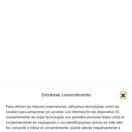
Gestionar consentimiento
Para ofrecer las mejores experiencias, utilizamos tecnologías como las
POSTS RECIENTES
cookies para almacenar y/o acceder a la información del dispositivo. El
consentimiento de estas tecnologías nos permitirá procesar datos como el
comportamiento de navegación o las identificaciones únicas en este sitio.
Ferran Torres se da un baño de masas y se convierte
No consentir o retirar el consentimiento, puede afectar negativamente a
en el embajador de la Comunitat Valenciana