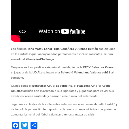
Los árbitros
Toño Mateu Lahoz
,
Rita Cabañero y Ainhoa Remón
son algunos
de los ‘artistas’ que, acompañados por familiares e incluso mascotas, se han
sumado al
#ResistiréChallenge
.
Tampoco se han perdido este reto el presidente de la
FFCV Salvador Gomar
,
el jugador de la
UD Alzira Isaac
o la
Selecció Valenciana Valenta sub21
al
completo.
Clubes como el
Bonavista
CF
, el
Segorbe FS
, el
Patacona CF
o el
Atlètic
Amistat
también han movilizado a sus jugadores y jugadoras para enviar sus
divertidos videos cantando y bailando este himno del aislamiento.
Jugadoras actuales de las diferentes selecciones valencianas de fútbol sub17 y
de fútbol playa
también han querido colaborar con esta iniciativa que pretende
aumentar la moral del fútbol valenciano en esta etapa de crisis.
Facebook
Twitter
Compartir