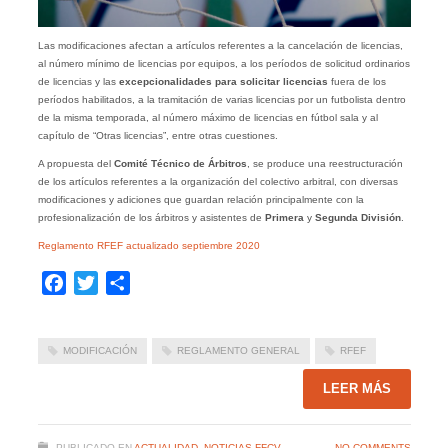
Las modificaciones afectan a artículos referentes a la cancelación de licencias,
al número mínimo de licencias por equipos, a los períodos de solicitud ordinarios
de licencias y las
excepcionalidades para solicitar licencias
fuera de los
períodos habilitados, a la tramitación de varias licencias por un futbolista dentro
de la misma temporada, al número máximo de licencias en fútbol sala y al
capítulo de “Otras licencias”, entre otras cuestiones.
A propuesta del
Comité Técnico de Árbitros
, se produce una reestructuración
de los artículos referentes a la organización del colectivo arbitral, con diversas
modificaciones y adiciones que guardan relación principalmente con la
profesionalización de los árbitros y asistentes de
Primera
y
Segunda
División
.
Reglamento RFEF actualizado septiembre 2020
Facebook
Twitter
Compartir
MODIFICACIÓN
REGLAMENTO GENERAL
RFEF
LEER MÁS
PUBLICADO EN
ACTUALIDAD
,
NOTICIAS FFCV
NO COMMENTS