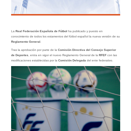
La
Real Federación Española de Fútbol
ha publicado y puesto en
conocimiento de todos los estamentos del fútbol español la nueva versión de su
Reglamento General
.
Tras la aprobación por parte de la
Comisión Directiva del Consejo Superior
de Deportes
, entra en vigor el nuevo Reglamento General de la
RFEF
con las
modificaciones establecidas por la
Comisión Delegada
del ente federativo.