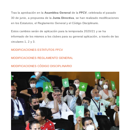
Tras la aprobación en la
Asamblea General
de la
FFCV
, celebrada el pasado
30 de junio, a propuesta de la
Junta Directiva
, se han realizado modificaciones
en los Estatutos, el Reglamento General y el Código Disciplinario.
Estos cambios serán de aplicación para la temporada 2020/21 y se ha
informado de los mismos a los clubes para su general aplicación, a través de las
circulares 1, 2 y 3.
MODIFICACIONES ESTATUTOS FFCV
MODIFICACIONES REGLAMENTO GENERAL
MODIFICACIONES CÓDIGO DISCIPLINARIO