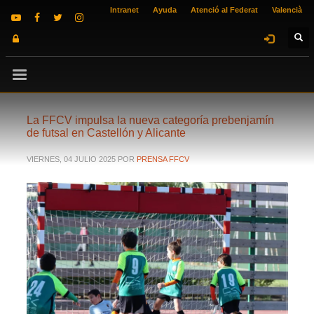
Intranet
Ayuda
Atenció al Federat
Valencià
La FFCV impulsa la nueva categoría prebenjamín
de futsal en Castellón y Alicante
VIERNES, 04 JULIO 2025
POR
PRENSA FFCV