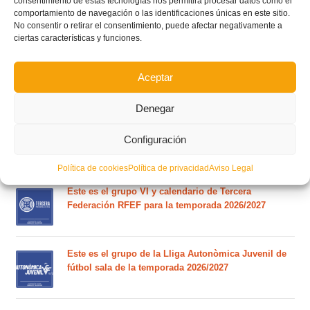
consentimiento de estas tecnologías nos permitirá procesar datos como el
POSTS RECIENTES
comportamiento de navegación o las identificaciones únicas en este sitio.
No consentir o retirar el consentimiento, puede afectar negativamente a
ciertas características y funciones.
Estos son los dos grupos y calendarios de Lliga
Comunitat para la temporada 2026/2027
Aceptar
Denegar
Circular nº. 7 – IV Supercopa Comunitat FFCV Futsal
Configuración
Circular nº. 6 – Fase Autonómica de la Copa Federación
Política de cookies
Política de privacidad
Aviso Legal
Este es el grupo VI y calendario de Tercera
Federación RFEF para la temporada 2026/2027
Este es el grupo de la Lliga Autonòmica Juvenil de
fútbol sala de la temporada 2026/2027