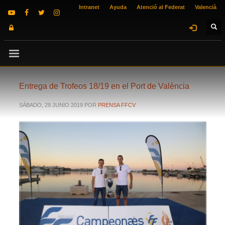
Intranet
Ayuda
Atenció al Federat
Valencià
Entrega de Trofeos 18/19 en el Port de València
SÁBADO, 29 JUNIO 2019
POR
PRENSA FFCV