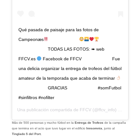
Qué pasada de paisaje para las fotos de
Campeonæs
⠀⠀⠀⠀⠀⠀⠀⠀⠀
⠀⠀⠀⠀⠀⠀⠀⠀⠀ TODAS LAS FOTOS: ➠ web
FFCV.es
Facebook de FFCV ⠀⠀⠀⠀⠀⠀⠀⠀⠀ Fue
una delicia organizar la entrega de trofeos del fútbol
amateur de la temporada que acaba de terminar
⠀⠀⠀⠀⠀⠀⠀⠀⠀ GRACIAS ⠀⠀⠀⠀⠀⠀⠀⠀⠀ #somFutbol
#sinfiltros #nofilter
Una publicación compartida de
FFCV
(@ffcv_info) el
29 Jun, 
Más de 500 personas y mucho fútbol en la
Entrega de Trofeos
de la campaña
que termina en el acto que tuvo lugar en el edificio
Innsomnia
, junto al
Tinglado 5 del Port.