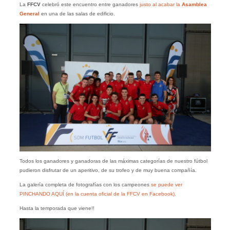
La
FFCV
celebró este encuentro entre ganadores
justo al acabar la
Asamblea
General
en una de las salas de edificio.
Todos los ganadores y ganadoras de las máximas categorías de nuestro fútbol
pudieron disfrutar de un aperitivo, de su trofeo y de muy buena compañía.
La galería completa de fotografías con los campeones
se puede ver
PINCHANDO AQUÍ (en la cuenta oficial de la FFCV en Facebook).
Hasta la temporada que viene!!