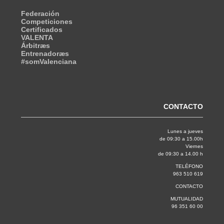
Federación
Competiciones
Certificados
VALENTA
Árbitræs
Entrenadoræs
#somValenciana
CONTACTO
Lunes a jueves
de 09:30 a 15.00h
Viernes
de 09:30 a 14.00 h
TELÉFONO
963 510 619
CONTACTO
MUTUALIDAD
96 351 60 00