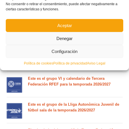
No consentir o retirar el consentimiento, puede afectar negativamente a
POSTS RECIENTES
ciertas características y funciones.
Estos son los dos grupos y calendarios de Lliga
Aceptar
Comunitat para la temporada 2026/2027
Denegar
Circular nº. 7 – IV Supercopa Comunitat FFCV Futsal
Configuración
Circular nº. 6 – Fase Autonómica de la Copa Federación
Política de cookies
Política de privacidad
Aviso Legal
Este es el grupo VI y calendario de Tercera
Federación RFEF para la temporada 2026/2027
Este es el grupo de la Lliga Autonòmica Juvenil de
fútbol sala de la temporada 2026/2027