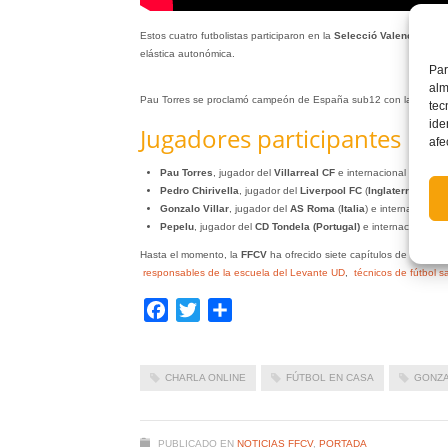
Estos cuatro futbolistas participaron en la
Selecció Valenciana
en 
elástica autonómica.
Par
alm
Pau Torres se proclamó campeón de España sub12 con la Selecci
tec
ide
Jugadores participantes
afe
Pau Torres
, jugador del
Villarreal CF
e internacional absolut
Pedro Chirivella
, jugador del
Liverpool FC
(
Inglaterra
)
Gonzalo Villar
, jugador del
AS Roma
(
Italia
) e internacional
Pepelu
, jugador del
CD Tondela (Portugal)
e internacional s
Hasta el momento, la
FFCV
ha ofrecido siete capítulos de
‘Fútbol
responsables de la escuela del Levante UD
,
técnicos de fútbol sa
Facebook
Twitter
Compartir
CHARLA ONLINE
FÚTBOL EN CASA
GONZA
PUBLICADO EN
NOTICIAS FFCV
,
PORTADA