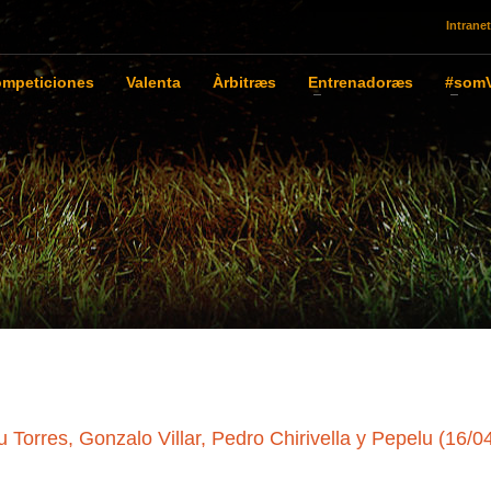
Intranet
mpeticiones
Valenta
Àrbitræs
Entrenadoræs
#somV
 Torres, Gonzalo Villar, Pedro Chirivella y Pepelu (16/0