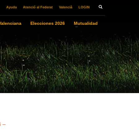
Ayuda
Atenció al Federat
Valencià
LOGIN
alenciana
Elecciones 2026
Mutualidad
4 –