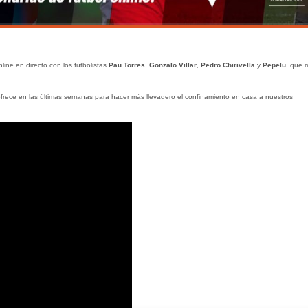
line en directo con los futbolistas
Pau Torres
,
Gonzalo Villar
,
Pedro Chirivella
y
Pepelu
, que m
frece en las últimas semanas para hacer más llevadero el confinamiento en casa a nuestros