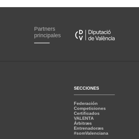
Partners
principales
SECCIONES
Federación
Competiciones
Certificados
VALENTA
Árbitræs
Entrenadoræs
#somValenciana