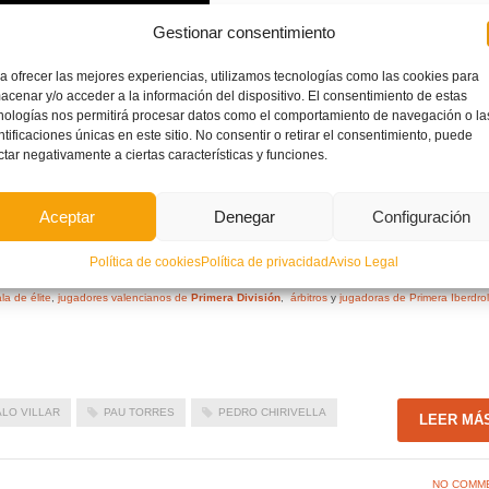
Gestionar consentimiento
diferentes categorías e incluso
Torres
se proclamó campeón de
España
sub12 defendiendo la
a ofrecer las mejores experiencias, utilizamos tecnologías como las cookies para
acenar y/o acceder a la información del dispositivo. El consentimiento de estas
ó Valenciana
nologías nos permitirá procesar datos como el comportamiento de navegación o la
ntificaciones únicas en este sitio. No consentir o retirar el consentimiento, puede
ctar negativamente a ciertas características y funciones.
o con la
Selección Española
Aceptar
Denegar
Configuración
 sub21 con la
Selección Española
ub21 con la
Selección Española
Política de cookies
Política de privacidad
Aviso Legal
 en casa
‘ con la participación de
entrenadores de fútbol
,
entrenadores de fútbol por el mundo
,
la de élite
,
jugadores valencianos de
Primera División
,
árbitros
y
jugadoras de Primera Iberdro
LO VILLAR
PAU TORRES
PEDRO CHIRIVELLA
LEER MÁ
NO COMM