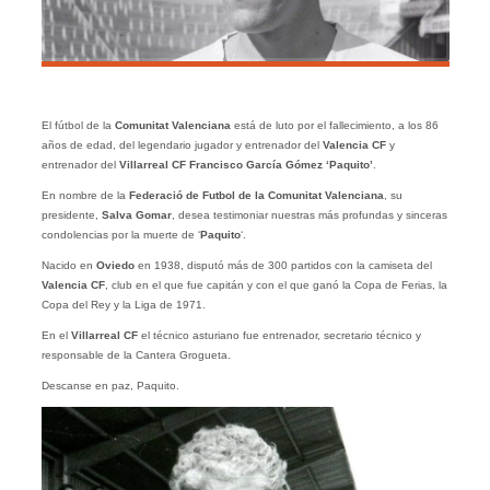
El fútbol de la
Comunitat Valenciana
está de luto por el fallecimiento, a los 86
años de edad, del legendario jugador y entrenador del
Valencia CF
y
entrenador del
Villarreal CF Francisco García Gómez ‘Paquito’
.
En nombre de la
Federació de Futbol de la Comunitat Valenciana
, su
presidente,
Salva Gomar
, desea testimoniar nuestras más profundas y sinceras
condolencias por la muerte de ‘
Paquito
‘.
Nacido en
Oviedo
en 1938, disputó más de 300 partidos con la camiseta del
Valencia CF
, club en el que fue capitán y con el que ganó la Copa de Ferias, la
Copa del Rey y la Liga de 1971.
En el
Villarreal CF
el técnico asturiano fue entrenador, secretario técnico y
responsable de la Cantera Grogueta.
Descanse en paz, Paquito.