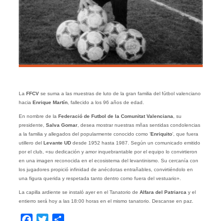
La
FFCV
se suma a las muestras de luto de la gran familia del fútbol valenciano
hacia
Enrique Martín
, fallecido a los 96 años de edad.
En nombre de la
Federació de Futbol de la Comunitat Valenciana
, su
presidente,
Salva Gomar
, desea mostrar nuestras mñas sentidas condolencias
a la familia y allegados del popularmente conocido como ‘
Enriquito
‘, que fuera
utillero del
Levante UD
desde 1952 hasta 1987. Según un comunicado emitido
por el club, «su dedicación y amor inquebrantable por el equipo lo convirtieron
en una imagen reconocida en el ecosistema del levantinismo. Su cercanía con
los jugadores propició infinidad de anécdotas entrañables, convirtiéndolo en
una figura querida y respetada tanto dentro como fuera del vestuario».
La capilla ardiente se instaló ayer en el Tanatorio de
Alfara del Patriarca
y el
entierro será hoy a las 18:00 horas en el mismo tanatorio. Descanse en paz.
Facebook
Twitter
Compartir