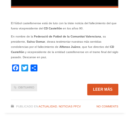
El fútbol castellonense está de luto con la triste noticia del fallecimiento del que
fuera vicepresidente del
CD Castellón
en los años 90.
En nombre de la
Federació de Futbol de la Comunitat Valenciana
, su
presidente,
Salva Gomar
, desea testimoniar nuestras más sentidas
condolencias por el fallecimiento de
Alfonso Juárez
, que fue directivo del
CD
Castellón
y vicepresidente de la entidad castellonense en el tramo final del siglo
pasado. Descanse en paz.
Facebook
Twitter
Compartir
OBITUARIO
LEER MÁS
PUBLICADO EN
ACTUALIDAD
,
NOTICIAS FFCV
NO COMMENTS