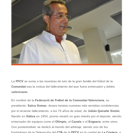
La
FFCV
se suma a las muestras de luto de la gran familia del fútbol de la
Comunitat
tras la noticia del fallecimiento del que fuera entrenador y árbitro
valenciano
.
En nombre de la
Federació de Futbol de la Comunitat Valenciana
, su
presidente,
Salva Gomar
, desea mostrar nuestras más sentidas condolencias
por el reciente fallecimiento, a los 70 años de edad, de
Julián Quiralte Simón
.
Nacido en
Xàtiva
en 1954, pronto mostró un gran interés por el deporte, siendo
entrenador de equipos como el
Olímpic,
el
Canals
o el
Enguera
, entre otros.
Con posterioridad, se dedicó al mundo del arbitraje, siendo uno de los
fundadores de la Delegación del
CTA
de la
FFCV
en la capital de
La Costera
, y