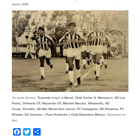
hasta 1988.
Ya como técnico,
Trasante
dirigió al
Naval, Club Carlos A. Mannucci, AD Las
Palas, Orihuela CF, Mazarrón CF, Mármol Macael, Alhameño, AD
Ceuta, Serrallo, AD Mar Menor-San Javier, FC Cartagena, UD Almansa, FC
Pinatar, CD Juvenia – Pozo Estrecho
y
Club Deportiva Minera
. Descanse en
paz.
Facebook
Twitter
Compartir