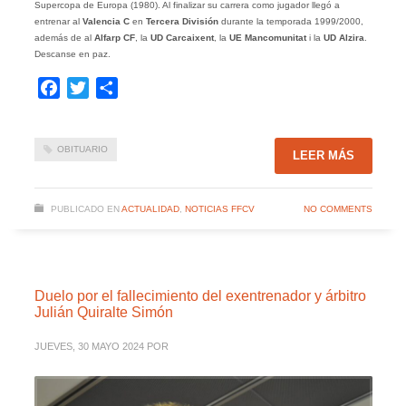
Supercopa de Europa (1980). Al finalizar su carrera como jugador llegó a
entrenar al
Valencia C
en
Tercera División
durante la temporada 1999/2000,
además de al
Alfarp CF
, la
UD Carcaixent
, la
UE Mancomunitat
i la
UD Alzira
.
Descanse en paz.
Facebook
Twitter
Compartir
OBITUARIO
LEER MÁS
PUBLICADO EN
ACTUALIDAD
,
NOTICIAS FFCV
NO COMMENTS
Duelo por el fallecimiento del exentrenador y árbitro
Julián Quiralte Simón
JUEVES, 30 MAYO 2024
POR