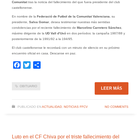
Comunitat
tras la noticia del fallecimiento del que fuera presidente del club
castellonense.
En nombre de la
Federació de Futbol de la Comunitat Valenciana
, su
presidente,
Salva Gomar
, desea testimoniar nuestras más sentidas
condolencias por el reciente fallecimiento de
Marcelino Carretero Sánchez
,
máximo dirigente de la
UD Vall d’Uxó
en dos períodos: la campaña 1987/88 y
posteriormente de la 1991/92 a la 194/95.
El club castellonense le recordará con un minuto de silencio en su próximo
encuentro oficial en casa. Descanse en paz.
Facebook
Twitter
Compartir
OBITUARIO
LEER MÁS
PUBLICADO EN
ACTUALIDAD
,
NOTICIAS FFCV
NO COMMENTS
Luto en el CF Chiva por el triste fallecimiento del