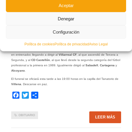
Aceptar
Nacido en 1940 en
Alicante
, pero criado desde los cuatro años en
Villena
,
Denegar
‘
Luiche
‘ debutó como jugador con tan sólo 17 años en el
Sax
, y desarrolló su
carrera deportiva en el
Segorbe, Calvo Sotelo de Puertollano, Ibiza, Villena,
Oliva, Benicarló, Elda
y
Villarreal
. Precisamente en este último vivió uno de
Configuración
sus mejores momentos, ya que marcó el gol decisivo que certificó el ascenso a
Segunda División del conjunto ‘groguet’.
Política de cookies
Política de privacidad
Aviso Legal
Después de colgar las botas como futbolista,
Luis García ‘Luiche’
se convirtió
en entrenador, llegando a dirigir al
Villarreal
CF
, al que ascendió de Tercera a
Segunda, y al
CD Castellón
, al que llevó desde la segunda categoría del fútbol
profesional a la primera en 1989. Igualmente dirigió al
Sabadell
,
Cartagena
y
Alcoyano
.
El funeral se oficiará esta tarde a las 19:00 horas en la capilla del Tanatorio de
Villena
. Descanse en paz.
Facebook
Twitter
Compartir
OBITUARIO
LEER MÁS