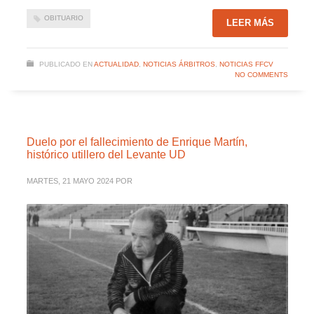
OBITUARIO
LEER MÁS
PUBLICADO EN
ACTUALIDAD
,
NOTICIAS ÁRBITROS
,
NOTICIAS FFCV
NO COMMENTS
Duelo por el fallecimiento de Enrique Martín,
histórico utillero del Levante UD
MARTES, 21 MAYO 2024
POR