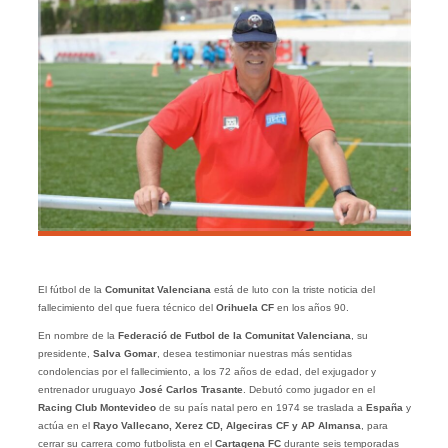
El fútbol de la
Comunitat Valenciana
está de luto con la triste noticia del
fallecimiento del que fuera técnico del
Orihuela CF
en los años 90.
En nombre de la
Federació de Futbol de la Comunitat Valenciana
, su
presidente,
Salva Gomar
, desea testimoniar nuestras más sentidas
condolencias por el fallecimiento, a los 72 años de edad, del exjugador y
entrenador uruguayo
José Carlos Trasante
. Debutó como jugador en el
Racing Club Montevideo
de su país natal pero en 1974 se traslada a
España
y
actúa en el
Rayo Vallecano, Xerez CD, Algeciras CF y AP Almansa
, para
cerrar su carrera como futbolista en el
Cartagena FC
durante seis temporadas