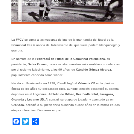
La
FFCV
se suma a las muestras de luto de la gran familia del fútbol de la
Comunitat
tras la noticia del fallecimiento del que fuera portero blanquinegro y
granota.
En nombre de la
Federació de Futbol de la Comunitat Valenciana
, su
presidente,
Salva Gomar
, desea mostrar nuestras más sentidas condolencias
por el reciente fallecimiento, a los 96 años, de
Cándido Gómez Alvarez
,
popularmente conocido como ‘Candi’.
Nacido en Pontevedra en 1928, ‘Candi’ llegó al
Valencia CF
en la gloriosa
época de los años 40 del pasado siglo, aunque también desarrolló su carrera
deportiva en el
Logroñés, Athletic de Bilbao, Real Valladolid, Zaragoza,
Granada
y
Levante UD
. Al concluir su etapa de jugador y asentado ya en
Granada
, accedió a su presidencia sumando quince años en la misma en dos
etapas diferentes. Descanse en paz.
Facebook
Twitter
Compartir