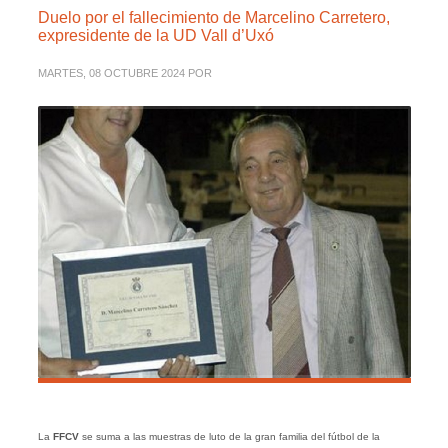
Duelo por el fallecimiento de Marcelino Carretero,
expresidente de la UD Vall d’Uxó
MARTES, 08 OCTUBRE 2024
POR
La
FFCV
se suma a las muestras de luto de la gran familia del fútbol de la