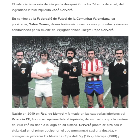
El valencianismo está de luto por la desaparición, a los 74 años de edad, del
legendario lateral izquierdo
José Cerveró
.
En nombre de la
Federació de Futbol de la Comunitat Valenciana
, su
presidente,
Salva Gomar
, desea testimoniar nuestras más profundas y sinceras
condolencias por la muerte del exjugador blanquinegro
Pepe Cerveró
.
Nacido en 1949 en
Real de Montroi
y formado en las categorías inferiores del
Valencia CF
, fue un excepcional lateral izquierdo, de los muchos que la cantera
del club ché ha dado a lo largo de su historia.
Cerveró
pronto se hizo con la
titularidad en el primer equipo, en el que permaneció casi una década, y
consiguió adjudicarse los títulos de Copa del Rey (1979), Recopa (1980) y