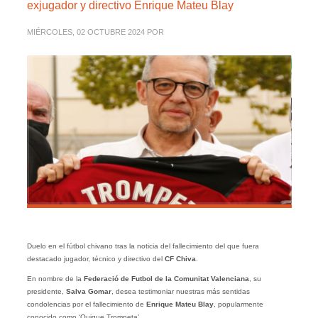
exjugador y directivo Enrique Mateu Blay
MIÉRCOLES, 02 OCTUBRE 2024
POR
Duelo en el fútbol chivano tras la noticia del fallecimiento del que fuera
destacado jugador, técnico y directivo del
CF Chiva
.
En nombre de la
Federació de Futbol de la Comunitat Valenciana
, su
presidente,
Salva Gomar
, desea testimoniar nuestras más sentidas
condolencias por el fallecimiento de
Enrique Mateu Blay
, popularmente
conocido como ‘Quique Trompeta’.