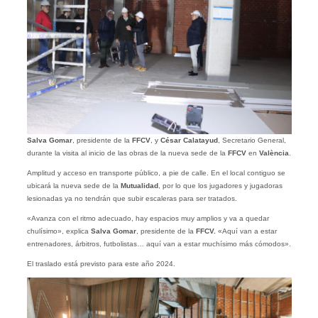
Salva Gomar
, presidente de la
FFCV
, y
César Calatayud
, Secretario General,
durante la visita al inicio de las obras de la nueva sede de la
FFCV
en
València
.
Amplitud y acceso en transporte público, a pie de calle. En el local contiguo se
ubicará la nueva sede de la
Mutualidad
, por lo que los jugadores y jugadoras
lesionadas ya no tendrán que subir escaleras para ser tratados.
«Avanza con el ritmo adecuado, hay espacios muy amplios y va a quedar
chulísimo», explica
Salva Gomar
, presidente de la
FFCV.
«Aquí van a estar
entrenadores, árbitros, futbolistas… aquí van a estar muchísimo más cómodos».
El traslado está previsto para este año 2024.