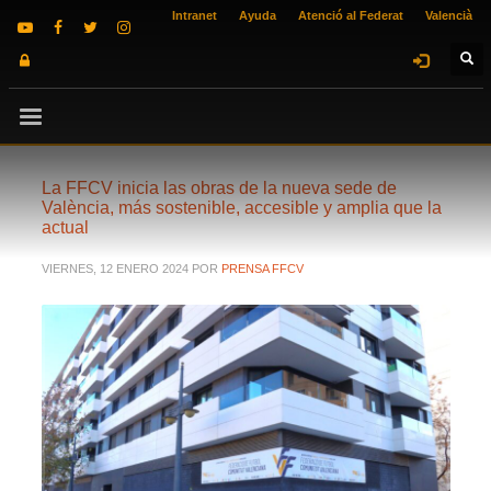
Intranet
Ayuda
Atenció al Federat
Valencià
La FFCV inicia las obras de la nueva sede de
València, más sostenible, accesible y amplia que la
actual
VIERNES, 12 ENERO 2024
POR
PRENSA FFCV