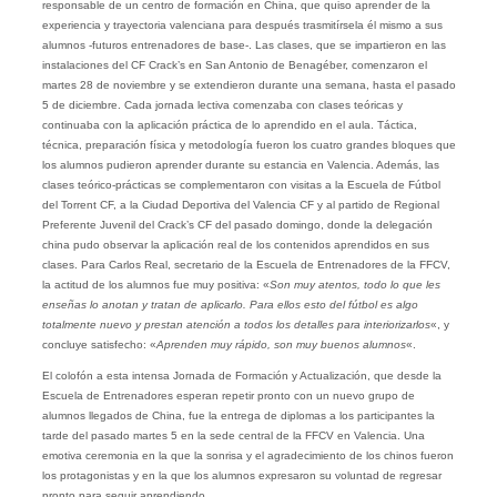
responsable de un centro de formación en China, que quiso aprender de la
experiencia y trayectoria valenciana para después trasmitírsela él mismo a sus
alumnos -futuros entrenadores de base-. Las clases, que se impartieron en las
instalaciones del CF Crack’s en San Antonio de Benagéber, comenzaron el
martes 28 de noviembre y se extendieron durante una semana, hasta el pasado
5 de diciembre. Cada jornada lectiva comenzaba con clases teóricas y
continuaba con la aplicación práctica de lo aprendido en el aula. Táctica,
técnica, preparación física y metodología fueron los cuatro grandes bloques que
los alumnos pudieron aprender durante su estancia en Valencia. Además, las
clases teórico-prácticas se complementaron con visitas a la Escuela de Fútbol
del Torrent CF, a la Ciudad Deportiva del Valencia CF y al partido de Regional
Preferente Juvenil del Crack’s CF del pasado domingo, donde la delegación
china pudo observar la aplicación real de los contenidos aprendidos en sus
clases. Para Carlos Real, secretario de la Escuela de Entrenadores de la FFCV,
la actitud de los alumnos fue muy positiva: «
Son muy atentos, todo lo que les
enseñas lo anotan y tratan de aplicarlo. Para ellos esto del fútbol es algo
totalmente nuevo y prestan atención a todos los detalles para interiorizarlos
«, y
concluye satisfecho: «
Aprenden muy rápido, son muy buenos alumnos
«.
El colofón a esta intensa Jornada de Formación y Actualización, que desde la
Escuela de Entrenadores esperan repetir pronto con un nuevo grupo de
alumnos llegados de China, fue la entrega de diplomas a los participantes la
tarde del pasado martes 5 en la sede central de la FFCV en Valencia. Una
emotiva ceremonia en la que la sonrisa y el agradecimiento de los chinos fueron
los protagonistas y en la que los alumnos expresaron su voluntad de regresar
pronto para seguir aprendiendo.