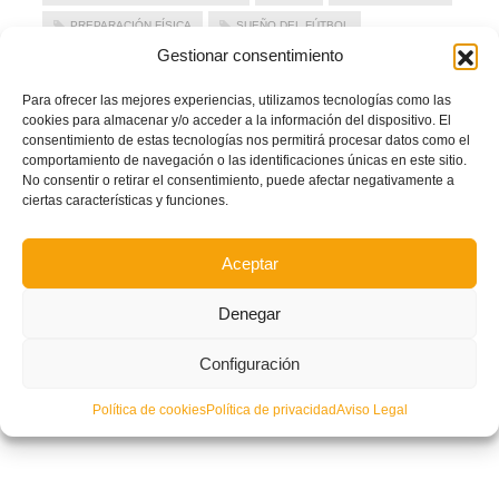
PREPARACIÓN FÍSICA
SUEÑO DEL FÚTBOL
Gestionar consentimiento
TÁCTICA
TÉCNICA
XI JINPING
Para ofrecer las mejores experiencias, utilizamos tecnologías como las
LEER MÁS
cookies para almacenar y/o acceder a la información del dispositivo. El
consentimiento de estas tecnologías nos permitirá procesar datos como el
comportamiento de navegación o las identificaciones únicas en este sitio.
PUBLICADO EN
ACTUALIDAD
,
NOTICIAS ENTRENADORES
,
NOTICIAS
No consentir o retirar el consentimiento, puede afectar negativamente a
FFCV
ciertas características y funciones.
NO COMMENTS
Aceptar
Denegar
Configuración
Política de cookies
Política de privacidad
Aviso Legal