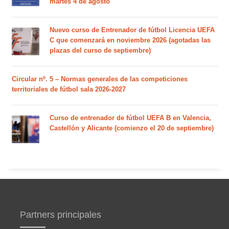
martes 4 de agosto
Nuevo curso de Entrenador de fútbol Licencia UEFA
C que comenzará en noviembre 2026 (agotadas las
plazas del curso de septiembre)
Circular nº. 5 – Normas generales de las competiciones
territoriales de fútbol sala 2026-2027
Curso de entrenador de fútbol UEFA B en Valencia,
Castellón y Alicante (comienzo el 20 de septiembre)
Partners principales