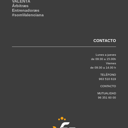
VALENTA
Árbitræs
Entrenadoræs
#somValenciana
CONTACTO
Lunes a jueves
de 09:30 a 15.00h
Viernes
de 09:30 a 14.00 h
TELÉFONO
963 510 619
CONTACTO
MUTUALIDAD
96 351 60 00