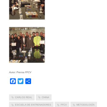
Autor: Prensa FFCV
Facebook
Twitter
Compartir
CARLOS REAL
CHINA
ESCUELA DE ENTRENADORES
FFCV
METODOLOGÍA