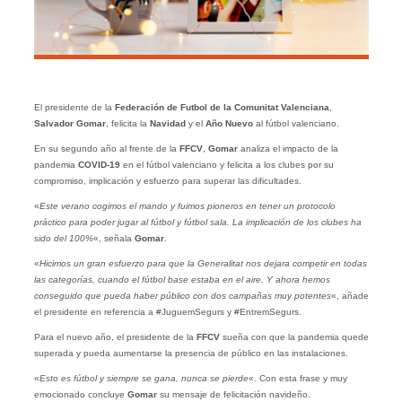
El presidente de la
Federación de Futbol de la Comunitat Valenciana
,
Salvador Gomar
, felicita la
Navidad
y el
Año Nuevo
al fútbol valenciano.
En su segundo año al frente de la
FFCV
,
Gomar
analiza el impacto de la
pandemia
COVID-19
en el fútbol valenciano y felicita a los clubes por su
compromiso, implicación y esfuerzo para superar las dificultades.
«
Este verano cogimos el mando y fuimos pioneros en tener un protocolo
práctico para poder jugar al fútbol y fútbol sala. La implicación de los clubes ha
sido del 100%
«, señala
Gomar
.
«
Hicimos un gran esfuerzo para que la Generalitat nos dejara competir en todas
las categorías, cuando el fútbol base estaba en el aire. Y ahora hemos
conseguido que pueda haber público con dos campañas muy potentes
«, añade
el presidente en referencia a #JuguemSegurs y #EntremSegurs.
Para el nuevo año, el presidente de la
FFCV
sueña con que la pandemia quede
superada y pueda aumentarse la presencia de público en las instalaciones.
«
Esto es fútbol y siempre se gana, nunca se pierde
«. Con esta frase y muy
emocionado concluye
Gomar
su mensaje de felicitación navideño.