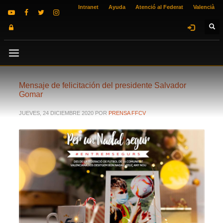
Intranet
Ayuda
Atenció al Federat
Valencià
Mensaje de felicitación del presidente Salvador
Gomar
JUEVES, 24 DICIEMBRE 2020
POR
PRENSA FFCV