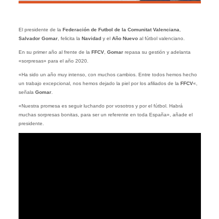
El presidente de la
Federación de Futbol de la Comunitat Valenciana
,
Salvador Gomar
, felicita la
Navidad
y el
Año Nuevo
al fútbol valenciano.
En su primer año al frente de la
FFCV
,
Gomar
repasa su gestión y adelanta
«sorpresas» para el año 2020.
«Ha sido un año muy intenso, con muchos cambios. Entre todos hemos hecho
un trabajo excepcional, nos hemos dejado la piel por los afiliados de la
FFCV
«,
señala
Gomar
.
«Nuestra promesa es seguir luchando por vosotros y por el fútbol. Habrá
muchas sorpresas bonitas, para ser un referente en toda España», añade el
presidente.