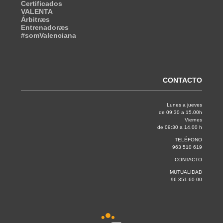
Certificados
VALENTA
Árbitræs
Entrenadoræs
#somValenciana
CONTACTO
Lunes a jueves
de 09:30 a 15.00h
Viernes
de 09:30 a 14.00 h
TELÉFONO
963 510 619
CONTACTO
MUTUALIDAD
96 351 60 00