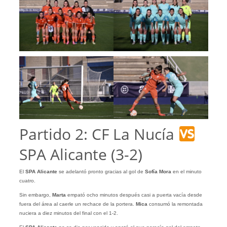
Partido 2: CF La Nucía
SPA Alicante (3-2)
El
SPA Alicante
se adelantó pronto gracias al gol de
Sofía Mora
en el minuto
cuatro.
Sin embargo,
Marta
empató ocho minutos después casi a puerta vacía desde
fuera del área al caerle un rechace de la portera.
Mica
consumó la remontada
nuciera a diez minutos del final con el 1-2.