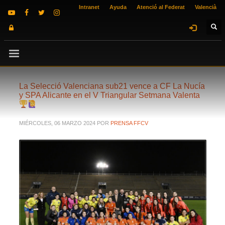
Intranet
Ayuda
Atenció al Federat
Valencià
La Selecció Valenciana sub21 vence a CF La Nucía
y SPA Alicante en el V Triangular Setmana Valenta
MIÉRCOLES, 06 MARZO 2024
POR
PRENSA FFCV