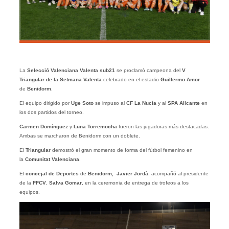
La
Selecció Valenciana Valenta sub21
se proclamó campeona del
V
Triangular de la Setmana Valenta
celebrado en el estadio
Guillermo Amor
de
Benidorm
.
El equipo dirigido por
Uge Soto
se impuso al
CF La Nucía
y al
SPA Alicante
en
los dos partidos del torneo.
Carmen Domínguez
y
Luna Torremocha
fueron las jugadoras más destacadas.
Ambas se marcharon de Benidorm con un doblete.
El
Triangular
demostró el gran momento de forma del fútbol femenino en
la
Comunitat Valenciana
.
El
concejal de Deportes
de
Benidorm,
Javier Jordà
, acompañó al presidente
de la
FFCV
,
Salva Gomar
, en la ceremonia de entrega de trofeos a los
equipos.