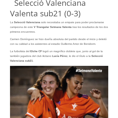
Selecció Valenciana
Valenta sub21 (0-3)
La
Selecció Valenciana
solo necesitaba un empate para poder proclamarse
campeona de este
V Triangular Setmana Valenta
tras los resultados de los dos
primeros encuentros.
Carmen Domínguez se hizo dueña absoluta del partido desde el inicio y deleitó
con su calidad a los asistentes al estadio Guillermo Amor de Benidorm.
La futbolista del
Elche CF
logró un magnífico doblete que, junto al gol de la
también jugadora del club ilicitano
Lucía Pérez
, le dio el título a la
Selecció
Valenciana sub21
.