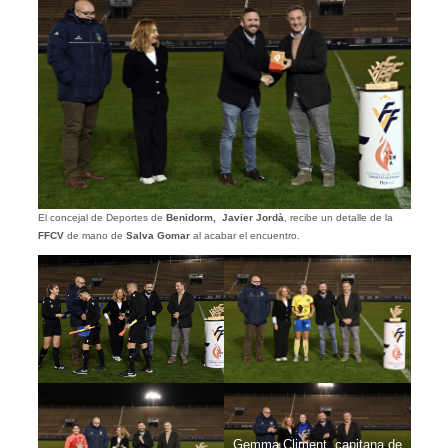
El concejal de Deportes de
Benidorm, Javier Jordà
, recibe un detalle de la
FFCV
de mano de
Salva Gomar
al acabar el encuentro.
Gemma Climent, capitana de