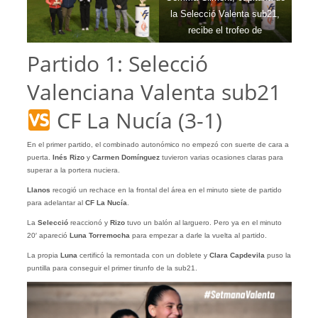
la Selecció Valenta sub21,
recibe el trofeo de
Campeonas del V Triangular
Partido 1: Selecció
Setmana Valenta.
Valenciana Valenta sub21
CF La Nucía (3-1)
En el primer partido, el combinado autonómico no empezó con suerte de cara a
puerta.
Inés Rizo
y
Carmen Domínguez
tuvieron varias ocasiones claras para
superar a la portera nuciera.
Llanos
recogió un rechace en la frontal del área en el minuto siete de partido
para adelantar al
CF La Nucía
.
La
Selecció
reaccionó y
Rizo
tuvo un balón al larguero. Pero ya en el minuto
20′ apareció
Luna Torremocha
para empezar a darle la vuelta al partido.
La propia
Luna
certificó la remontada con un doblete y
Clara Capdevila
puso la
puntilla para conseguir el primer tirunfo de la sub21.