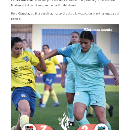
El
SPA Alicante
no se dio por vencido y anotó el que parecía gol del empate
final en el último minuto por mediación de Nerea.
Pero
Claudia
, de fina vaselina, marcó el gol de la victoria en la última jugada del
partido.