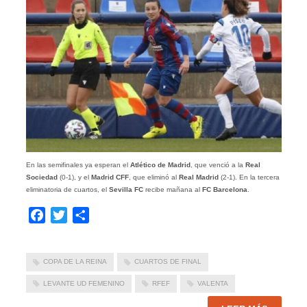
En las semifinales ya esperan el
Atlético de Madrid
, que venció a la
Real
Sociedad
(0-1), y el
Madrid CFF
, que eliminó al
Real Madrid
(2-1). En la tercera
eliminatoria de cuartos, el
Sevilla FC
recibe mañana al
FC Barcelona
.
Facebook
Twitter
Compartir
COPA DE LA REINA
CUARTOS DE FINAL
LEVANTE UD FEMENINO
RFEF
VALENTA