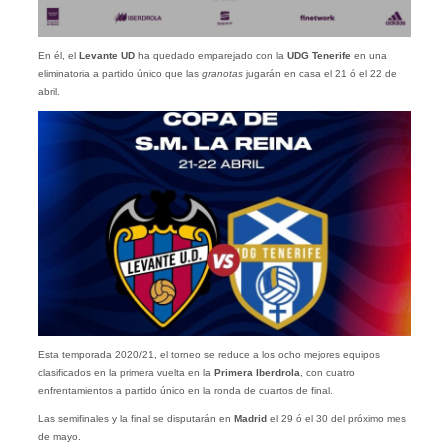
En él, el
Levante UD
ha quedado emparejado con la
UDG Tenerife
en una
eliminatoria a partido único que las
granotas
jugarán en casa el 21 ó el 22 de
abril.
Esta temporada 2020/21, el torneo se reduce a los ocho mejores equipos
clasificados en la primera vuelta en la
Primera Iberdrola
, con cuatro
enfrentamientos a partido único en la ronda de cuartos de final.
Las semifinales y la final se disputarán en
Madrid
el 29 ó el 30 del próximo mes
de mayo.