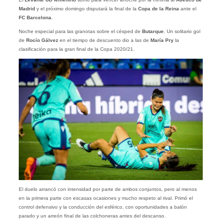
Madrid
y el próximo domingo disputará la final de la
Copa de la Reina
ante el
FC Barcelona
.
Noche especial para las granotas sobre el césped de
Butarque
. Un solitario gol
de
Rocío Gálvez
en el tiempo de descuento dio a
las de
María Pry
la
clasificación para la gran final de la Copa 2020/21.
El duelo arrancó con intensidad por parte de ambos conjuntos, pero al menos
en la primera parte con escasas ocasiones y mucho respeto al rival. Primó el
control defensivo y la conducción del esférico, con oportunidades a balón
parado y un arreón final de las colchoneras antes del descanso.