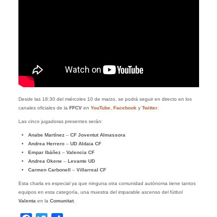
Desde las 18:30 del miércoles 10 de marzo, se podrá seguir en directo en los
canales oficiales de la
FFCV
en
YouTube
,
Facebook
y
Twitter
.
Las cinco jugadoras presentes serán:
Anabe Martínez
–
CF Joventut Almassora
Andrea Herrero
–
UD Aldaia CF
Empar Ibáñez
–
Valencia CF
Andrea Okene
–
Levante UD
Carmen Carbonell
–
Villarreal CF
Esta charla es especial ya que ninguna otra comunidad autónoma tiene tantos
equipos en esta categoría, una muestra del imparable ascenso del fútbol
Valenta
en la
Comunitat
.