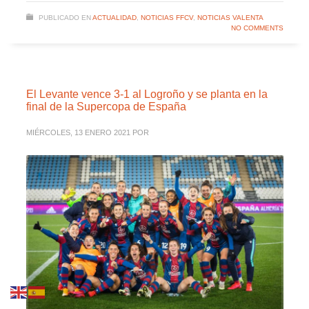
PUBLICADO EN
ACTUALIDAD
,
NOTICIAS FFCV
,
NOTICIAS VALENTA
NO COMMENTS
El Levante vence 3-1 al Logroño y se planta en la
final de la Supercopa de España
MIÉRCOLES, 13 ENERO 2021
POR