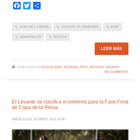
Facebook
Twitter
Compartir
COPA DE LA REINA
LEVANTE UD FEMENINO
RFEF
SEMIFINALES
SORTEO
LEER MÁS
PUBLICADO EN
ACTUALIDAD
,
NOTICIAS FFCV
,
NOTICIAS VALENTA
NO COMMENTS
El Levante se clasifica in extremis para la Fase Final
de Copa de la Reina
MIÉRCOLES, 05 MAYO 2021
POR