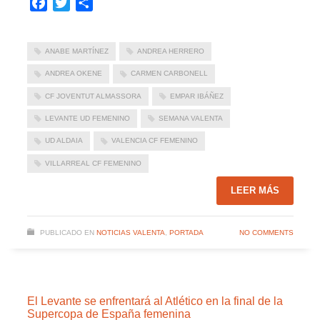
Facebook
Twitter
Compartir
ANABE MARTÍNEZ
ANDREA HERRERO
ANDREA OKENE
CARMEN CARBONELL
CF JOVENTUT ALMASSORA
EMPAR IBÁÑEZ
LEVANTE UD FEMENINO
SEMANA VALENTA
UD ALDAIA
VALENCIA CF FEMENINO
VILLARREAL CF FEMENINO
LEER MÁS
PUBLICADO EN
NOTICIAS VALENTA
,
PORTADA
NO COMMENTS
El Levante se enfrentará al Atlético en la final de la
Supercopa de España femenina