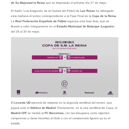
de Su Majestad la Reina
que se disputarán el próximo día 27 de mayo.
El Salón ‘Luis Aragonés’ de la Ciudad del Fútbol de
Las Rozas
ha albergado
esta mañana el sorteo correspondiente a la Fase Final de la
Copa de la Reina
.
La
Real Federación Española de Fútbol
organiza esta fase final, que se
llevará a cabo íntegramente en el
Estadio Municipal de Butarque
(
Leganés
)
del 26 al 30 de mayo.
El
Levante UD
ejercerá de visitante en la segunda semifinal del torneo, que
jugará ante el
Atlético de Madrid
. Previamente, en la otra semifinal de Copa, el
Madrid CFF
se medirá al
FC Barcelona
, con las blaugrana como vigentes
campeonas y claras favoritas al título y con el campeonato liguero ya en el
bolsillo.