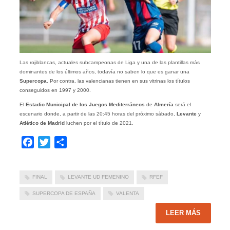
Las rojiblancas, actuales subcampeonas de Liga y una de las plantillas más
dominantes de los últimos años, todavía no saben lo que es ganar una
Supercopa
. Por contra, las valencianas tienen en sus vitrinas los títulos
conseguidos en 1997 y 2000.
El
Estadio Municipal de los Juegos Mediterráneos
de
Almería
será el
escenario donde, a partir de las 20:45 horas del próximo sábado,
Levante
y
Atlético de Madrid
luchen por el título de 2021.
Facebook
Twitter
Compartir
FINAL
LEVANTE UD FEMENINO
RFEF
SUPERCOPA DE ESPAÑA
VALENTA
LEER MÁS