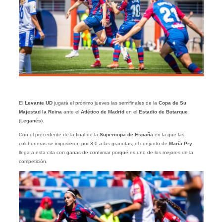
El
Levante UD
jugará el próximo jueves las semifinales de la
Copa de Su
Majestad la Reina
ante el
Atlético de Madrid
en el
Estadio de Butarque
(
Leganés
).
Con el precedente de la final de la
Supercopa de España
en la que las
colchoneras se impusieron por 3-0 a las granotas, el conjunto de
María Pry
llega a esta cita con ganas de confirmar porqué es uno de los mejores de la
competición.