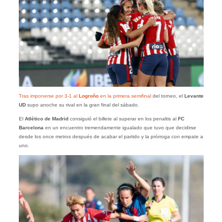
Tras imponerse por 3-1 al
Logroño
en la primera semifinal
del torneo, el
Levante
UD
supo anoche su rival en la gran final del sábado.
El
Atlético de Madrid
consiguió el billete al superar en los penaltis al
FC
Barcelona
en un encuentro tremendamente igualado que tuvo que decidirse
desde los once metros después de acabar el partido y la prórroga con empate a
uno.