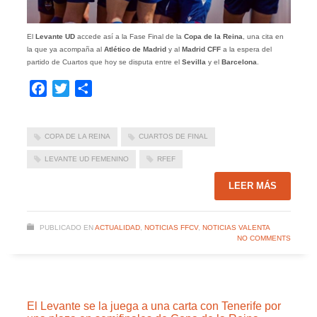
El
Levante UD
accede así a la Fase Final de la
Copa de la Reina
, una cita en
la que ya acompaña al
Atlético de Madrid
y al
Madrid CFF
a la espera del
partido de Cuartos que hoy se disputa entre el
Sevilla
y el
Barcelona
.
Facebook
Twitter
Compartir
COPA DE LA REINA
CUARTOS DE FINAL
LEVANTE UD FEMENINO
RFEF
LEER MÁS
PUBLICADO EN
ACTUALIDAD
,
NOTICIAS FFCV
,
NOTICIAS VALENTA
NO COMMENTS
El Levante se la juega a una carta con Tenerife por