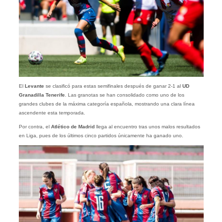
El
Levante
se clasificó para estas semifinales después de ganar 2-1 al
UD
Granadilla Tenerife
. Las granotas se han consolidado como uno de los
grandes clubes de la máxima categoría española, mostrando una clara línea
ascendente esta temporada.
Por contra, el
Atlético de Madrid
llega al encuentro tras unos malos resultados
en Liga, pues de los últimos cinco partidos únicamente ha ganado uno.