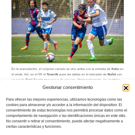
En la reanudación, el conjunto canario se vino arriba con la entrada de
Koko
en
el verde. Así, en el 59′ el
Tenerife
puso las tablas en el marcador de
Buñol
con
un gol de
Patri Gavira
tras saque de esquina. Afortunadamente, los cambios
introducidos por
María Pry
igualaron las fuerzas sobre el campo ante la
Gestionar consentimiento
insistente presión arriba de las visitantes.
Para ofrecer las mejores experiencias, utilizamos tecnologías como las
cookies para almacenar y/o acceder a la información del dispositivo. El
consentimiento de estas tecnologías nos permitirá procesar datos como el
comportamiento de navegación o las identificaciones únicas en este sitio.
No consentir o retirar el consentimiento, puede afectar negativamente a
ciertas características y funciones.