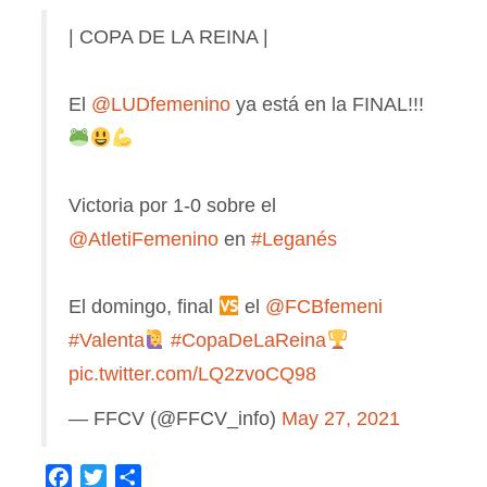
| COPA DE LA REINA |
El
@LUDfemenino
ya está en la FINAL!!!
Victoria por 1-0 sobre el
@AtletiFemenino
en
#Leganés
El domingo, final
el
@FCBfemeni
#Valenta
#CopaDeLaReina
pic.twitter.com/LQ2zvoCQ98
— FFCV (@FFCV_info)
May 27, 2021
Facebook
Twitter
Compartir