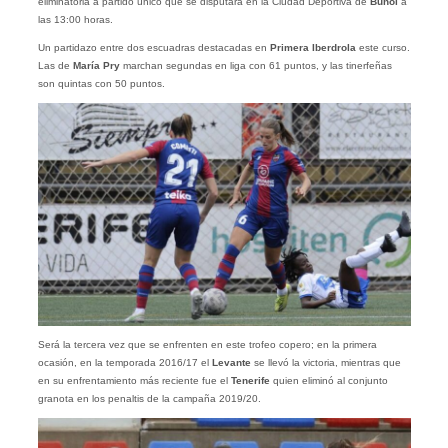
eliminatoria a partido único que se disputará en la Ciudad Deportiva de
Buñol
a
las 13:00 horas.
Un partidazo entre dos escuadras destacadas en
Primera Iberdrola
este curso.
Las de
María Pry
marchan segundas en liga con 61 puntos, y las tinerfeñas
son quintas con 50 puntos.
Será la tercera vez que se enfrenten en este trofeo copero; en la primera
ocasión, en la temporada 2016/17 el
Levante
se llevó la victoria, mientras que
en su enfrentamiento más reciente fue el
Tenerife
quien eliminó al conjunto
granota en los penaltis de la campaña 2019/20.