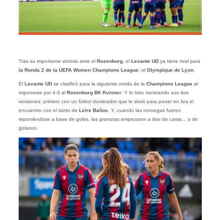
Tras su importante victoria ante el
Rosenborg
, el
Levante UD
ya tiene rival para
la Ronda 2 de la UEFA Women Champions League
: el
Olympique de Lyon
.
El
Levante UD
se clasificó para la siguiente ronda de la
Champions League
al
imponerse por 4-3 al
Rosenborg BK Kvinner
. Y lo hizo mostrando sus dos
versiones: primero con un fútbol dominador que le sirvió para poner en liza el
encuentro con el tanto de
Leire Baños
. Y, cuando las noruegas fueron
reponiéndose a base de goles, las granotas empezaron a tirar de casta… y de
golazos.