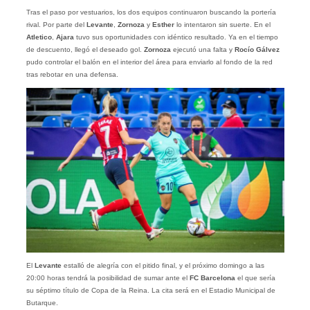
Tras el paso por vestuarios, los dos equipos continuaron buscando la portería
rival. Por parte del
Levante
,
Zornoza
y
Esther
lo intentaron sin suerte. En el
Atletico
,
Ajara
tuvo sus oportunidades con idéntico resultado. Ya en el tiempo
de descuento, llegó el deseado gol.
Zornoza
ejecutó una falta y
Rocío Gálvez
pudo controlar el balón en el interior del área para enviarlo al fondo de la red
tras rebotar en una defensa.
El
Levante
estalló de alegría con el pitido final, y el próximo domingo a las
20:00 horas tendrá la posibilidad de sumar ante el
FC Barcelona
el que sería
su séptimo título de Copa de la Reina. La cita será en el Estadio Municipal de
Butarque.