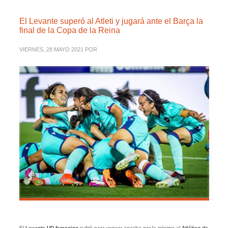
El Levante superó al Atleti y jugará ante el Barça la
final de la Copa de la Reina
VIERNES, 28 MAYO 2021
POR
El
Levante UD
femenino
sufrió para vencer anoche por la mínima al
Atlético de