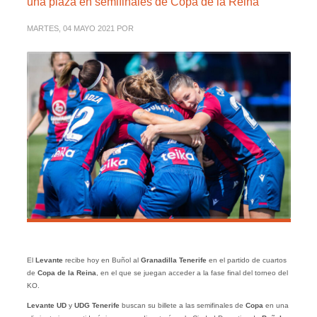
una plaza en semifinales de Copa de la Reina
MARTES, 04 MAYO 2021
POR
El
Levante
recibe hoy en Buñol al
Granadilla Tenerife
en el partido de cuartos
de
Copa de la Reina
, en el que se juegan acceder a la fase final del torneo del
KO.
Levante UD
y
UDG Tenerife
buscan su billete a las semifinales de
Copa
en una