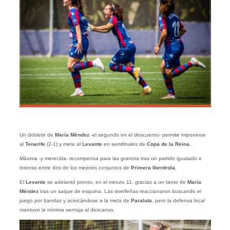
Un doblete de
María Méndez
-el segundo en el descuento- permite imponerse
al
Tenerife
(2-1) y mete al
Levante
en semifinales de
Copa de la Reina
.
Máxima -y merecida- recompensa para las granota tras un partido igualado e
intenso entre dos de los mejores conjuntos de
Primera Iberdrola
.
El
Levante
se adelantó pronto, en el minuto 11, gracias a un tanto de
María
Méndez
tras un saque de esquina. Las tinerfeñas reaccionaron buscando el
juego por bandas y acercándose a la meta de
Paraluta
, pero la defensa local
mantuvo la mínima ventaja al descanso.