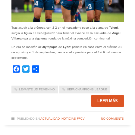
Tras acudir a la prórroga con 2-2 en el marcador y pese a la diana de
Toletti
,
surgió la figura de
Gio Queiroz
para firmar el avance de la escuadra de
Angel
Villacampa
a la siguiente ronda de la máxima competición continental.
En ella se medirán al
Olympique de Lyon
: primero en casa entre el próximo 31
de agosto y el 1 de septiembre, con la vuelta prevista para el 8 ó 9 del mes de
septiembre.
Facebook
Twitter
Compartir
LEVANTE UD FEMENINO
UEFA CHAMPIONS LEAGUE
LEER MÁS
PUBLICADO EN
ACTUALIDAD
,
NOTICIAS FFCV
NO COMMENTS