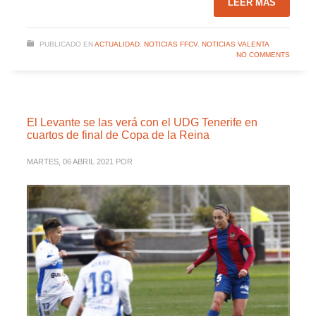
LEER MÁS
PUBLICADO EN
ACTUALIDAD
,
NOTICIAS FFCV
,
NOTICIAS VALENTA
NO COMMENTS
El Levante se las verá con el UDG Tenerife en
cuartos de final de Copa de la Reina
MARTES, 06 ABRIL 2021
POR