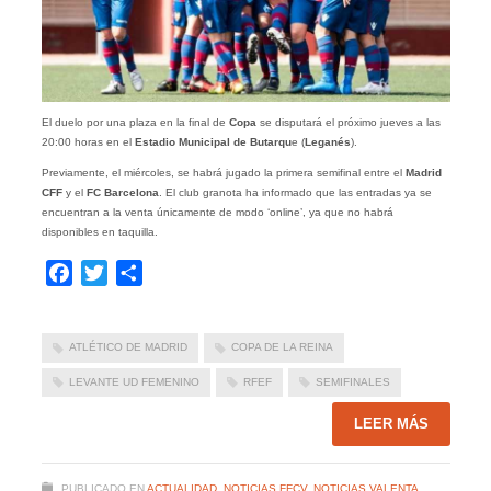
El duelo por una plaza en la final de
Copa
se disputará el próximo jueves a las
20:00 horas en el
Estadio Municipal de Butarqu
e (
Leganés
).
Previamente, el miércoles, se habrá jugado la primera semifinal entre el
Madrid
CFF
y el
FC Barcelona
. El club granota ha informado que las entradas ya se
encuentran a la venta únicamente de modo ‘online’, ya que no habrá
disponibles en taquilla.
Facebook
Twitter
Compartir
ATLÉTICO DE MADRID
COPA DE LA REINA
LEVANTE UD FEMENINO
RFEF
SEMIFINALES
LEER MÁS
PUBLICADO EN
ACTUALIDAD
,
NOTICIAS FFCV
,
NOTICIAS VALENTA