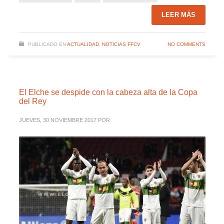
LEER MÁS
PUBLICADO EN
ACTUALIDAD
,
NOTICIAS FFCV
NO COMMENTS
El Elche se despide con la cabeza alta de la Copa
del Rey
JUEVES, 30 NOVIEMBRE 2017
POR