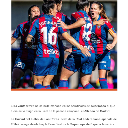
El
Levante
femenino se mide mañana en las semifinales de
Supercopa
al que
fuera su verdugo en la Final de la pasada campaña, el
Atlético de Madrid
.
La
Ciudad del Fútbol
de
Las Rozas
, sede de la
Real Federación Española de
Fútbol
, acoge desde hoy la Fase Final de la
Supercopa de España
femenina.