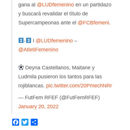
gana al
@LUDfemenino
en un partidazo
y buscará revalidar el título de
Supercampeonas ante el
@FCBfemeni
.
-
I
@LUDfemenino
–
@AtletiFemenino
Deyna Castellanos, Maitane y
Ludmila pusieron los tantos para las
rojiblancas.
pic.twitter.com/20PmechNRr
— FutFem RFEF (@FutFemRFEF)
January 20, 2022
Facebook
Twitter
Compartir