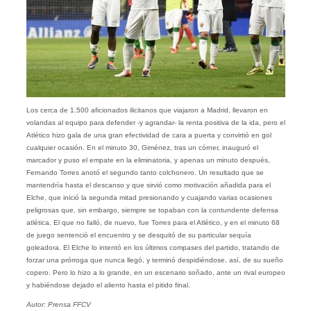
Los cerca de 1.500 aficionados ilicitanos que viajaron a Madrid, llevaron en
volandas al equipo para defender -y agrandar- la renta positiva de la ida, pero el
Atlético hizo gala de una gran efectividad de cara a puerta y convirtió en gol
cualquier ocasión. En el minuto 30, Giménez, tras un córner, inauguró el
marcador y puso el empate en la eliminatoria, y apenas un minuto después,
Fernando Torres anotó el segundo tanto colchonero. Un resultado que se
mantendría hasta el descanso y que sirvió como motivación añadida para el
Elche, que inició la segunda mitad presionando y cuajando varias ocasiones
peligrosas que, sin embargo, siempre se topaban con la contundente defensa
atlética. El que no falló, de nuevo, fue Torres para el Atlético, y en el minuto 68
de juego sentenció el encuentro y se desquitó de su particular sequía
goleadora. El Elche lo intentó en los últimos compases del partido, tratando de
forzar una prórroga que nunca llegó, y terminó despidiéndose, así, de su sueño
copero. Pero lo hizo a lo grande, en un escenario soñado, ante un rival europeo
y habiéndose dejado el aliento hasta el pitido final.
Autor: Prensa FFCV