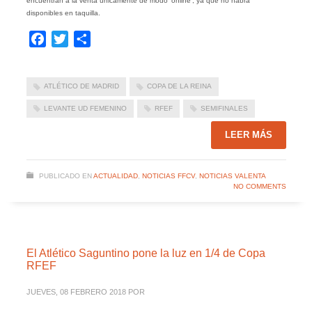
encuentran a la venta únicamente de modo ‘online’, ya que no habrá
disponibles en taquilla.
Facebook
Twitter
Compartir
ATLÉTICO DE MADRID
COPA DE LA REINA
LEVANTE UD FEMENINO
RFEF
SEMIFINALES
LEER MÁS
PUBLICADO EN
ACTUALIDAD
,
NOTICIAS FFCV
,
NOTICIAS VALENTA
NO COMMENTS
El Atlético Saguntino pone la luz en 1/4 de Copa
RFEF
JUEVES, 08 FEBRERO 2018
POR