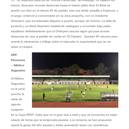
55′. Un batacazo para los de Vicente Parras que, sin embargo, no bajaron los
brazos. Buscaron recortar distancias hasta el mismo pitido final. El Betis se
quedó con diez en el minuto 65 de partido, tras una doble amarilla a Kaptoum, y
el juego comenzó a concentrarse en su área pequeña, con un insistente
Ontinyent, que encadenaba disparos a puerta, aunque sin fortuna. La falta de
puntería y un Betis Deportivo totalmente replegado y encerrado bajo palos
impidieron definitivamente que el Ontinyent rascara algún gol para acortar
distancias de cara al partido de vuelta en ‘El Clariano’. Quedan 90 minutos para
revertir la eliminatoria y reflejar sobre el marcador la superioridad que se vio
sobre el césped.
UPP
Plasencia
– Atlético
Saguntino
Al Atlético
Saguntino
no le pesó
anoche la
vitola de
vigente
campeón
de la Copa RFEF. Sabe que es el gran rival a batir y que se encuentra en mejor
estado de forma que la temporada pasada. Los romanos se han propuesto
repetir la gesta del año pasado y están quemando fases con asombrosa