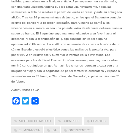
facilidad para colarse en la final por el título. Ayer superaron un escalón más,
con una tranquilizadora victoria que les catapulta, virtualmente, hasta las
semifinales, a falta de resolver el partido de vuelta en ‘casa’ y ante su entregada
afición. Tras los 24 primeros minutos de juego, en los que el Saguntino controló
el ritmo del partido y la posesión del balón, Rafa Gimeno adelantó a los
valencianos en el marcador con una potente volea desde fuera del área, tras un
saque de banda. El Saguntino supo mantener el partido a su favor hasta el
descanso, y con la reanudación del juego continuó sin ceder ninguna
oportunidad al Plasencia. En el 49′, con un remate de cabeza a la salida de un
córner, Escudero estrelló el esférico contra las mallas de la portería rival para
poner el 0-2 en el luminoso y aumentar la ventaja en la eliminatoria. Las
ocasiones para los de David Gtierrez ‘Guti’ no cesaron, pero ninguna de ellas
terminó concretándose en gol. Aun así, los romanos regresan a casa con una
holgada ventaja y con la seguridad de poder rematar la eliminatoria y el pase a
semifinales en su ‘Coliseo’, el ‘Nou Camp de Morvedre’, el próximo miércoles 21
de febrero.
Autor: Prensa FFCV
Facebook
Twitter
Compartir
ATLÉTICO DE MADRID
COPA RFEF
CUARTOS
ELIMINATORIA
IDA
ONTINYENT CF