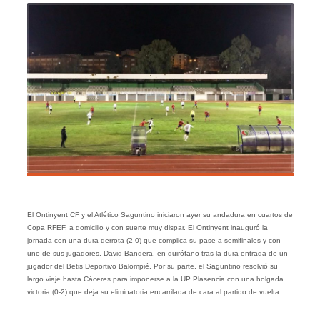
El Ontinyent CF y el Atlético Saguntino iniciaron ayer su andadura en cuartos de
Copa RFEF, a domicilio y con suerte muy dispar. El Ontinyent inauguró la
jornada con una dura derrota (2-0) que complica su pase a semifinales y con
uno de sus jugadores, David Bandera, en quirófano tras la dura entrada de un
jugador del Betis Deportivo Balompié. Por su parte, el Saguntino resolvió su
largo viaje hasta Cáceres para imponerse a la UP Plasencia con una holgada
victoria (0-2) que deja su eliminatoria encarrilada de cara al partido de vuelta.