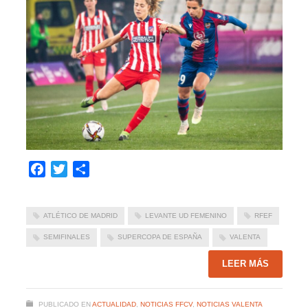
Facebook
Twitter
Compartir
ATLÉTICO DE MADRID
LEVANTE UD FEMENINO
RFEF
SEMIFINALES
SUPERCOPA DE ESPAÑA
VALENTA
LEER MÁS
PUBLICADO EN
ACTUALIDAD
,
NOTICIAS FFCV
,
NOTICIAS VALENTA