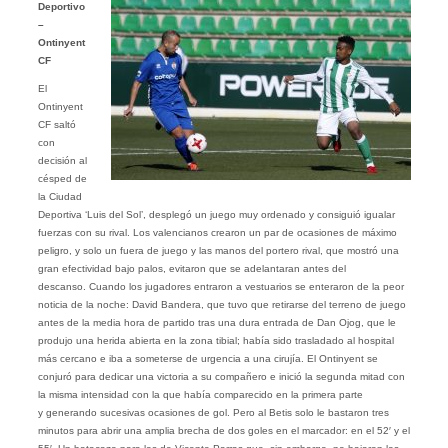
Deportivo
–
Ontinyent
CF
El
Ontinyent
CF saltó
con
decisión al
césped de
la Ciudad
Deportiva ‘Luis del Sol’, desplegó un juego muy ordenado y consiguió igualar
fuerzas con su rival. Los valencianos crearon un par de ocasiones de máximo
peligro, y solo un fuera de juego y las manos del portero rival, que mostró una
gran efectividad bajo palos, evitaron que se adelantaran antes del
descanso. Cuando los jugadores entraron a vestuarios se enteraron de la peor
noticia de la noche: David Bandera, que tuvo que retirarse del terreno de juego
antes de la media hora de partido tras una dura entrada de Dan Ojog, que le
produjo una herida abierta en la zona tibial; había sido trasladado al hospital
más cercano e iba a someterse de urgencia a una cirujía. El Ontinyent se
conjuró para dedicar una victoria a su compañero e inició la segunda mitad con
la misma intensidad con la que había comparecido en la primera parte
y generando sucesivas ocasiones de gol. Pero al Betis solo le bastaron tres
minutos para abrir una amplia brecha de dos goles en el marcador: en el 52′ y el