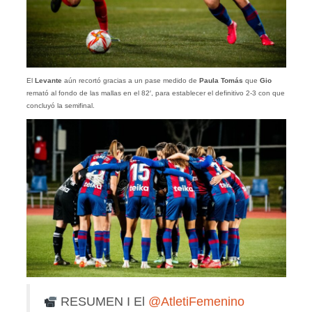
El
Levante
aún recortó gracias a un pase medido de
Paula Tomás
que
Gio
remató al fondo de las mallas en el 82′, para establecer el definitivo 2-3 con que
concluyó la semifinal.
RESUMEN I El
@AtletiFemenino