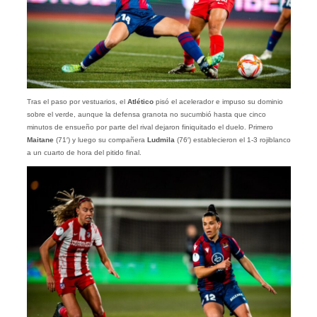
Tras el paso por vestuarios, el
Atlético
pisó el acelerador e impuso su dominio
sobre el verde, aunque la defensa granota no sucumbió hasta que cinco
minutos de ensueño por parte del rival dejaron finiquitado el duelo. Primero
Maitane
(71′) y luego su compañera
Ludmila
(76′) establecieron el 1-3 rojiblanco
a un cuarto de hora del pitido final.