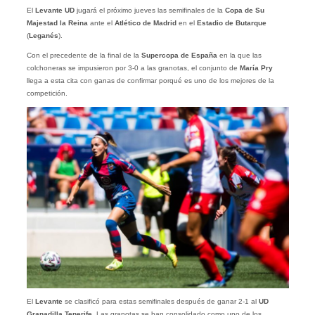
El
Levante UD
jugará el próximo jueves las semifinales de la
Copa de Su
Majestad la Reina
ante el
Atlético de Madrid
en el
Estadio de Butarque
(
Leganés
).
Con el precedente de la final de la
Supercopa de España
en la que las
colchoneras se impusieron por 3-0 a las granotas, el conjunto de
María Pry
llega a esta cita con ganas de confirmar porqué es uno de los mejores de la
competición.
El
Levante
se clasificó para estas semifinales después de ganar 2-1 al
UD
Granadilla Tenerife
. Las granotas se han consolidado como uno de los