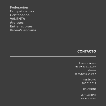
Federación
Competiciones
Certificados
VALENTA
Árbitræs
Entrenadoræs
#somValenciana
CONTACTO
Lunes a jueves
de 09:30 a 15.00h
Viernes
de 09:30 a 14.00 h
TELÉFONO
963 510 619
CONTACTO
MUTUALIDAD
96 351 60 00