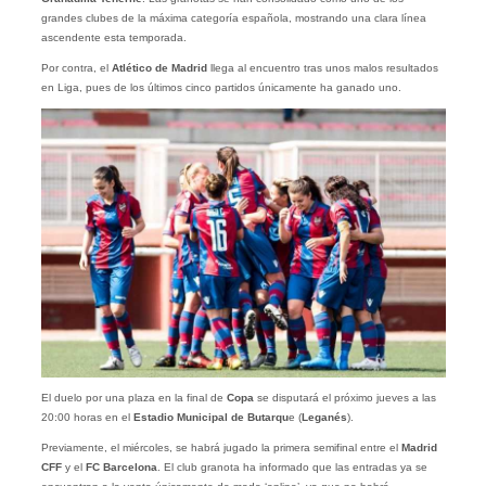
grandes clubes de la máxima categoría española, mostrando una clara línea
ascendente esta temporada.
Por contra, el
Atlético de Madrid
llega al encuentro tras unos malos resultados
en Liga, pues de los últimos cinco partidos únicamente ha ganado uno.
El duelo por una plaza en la final de
Copa
se disputará el próximo jueves a las
20:00 horas en el
Estadio Municipal de Butarqu
e (
Leganés
).
Previamente, el miércoles, se habrá jugado la primera semifinal entre el
Madrid
CFF
y el
FC Barcelona
. El club granota ha informado que las entradas ya se