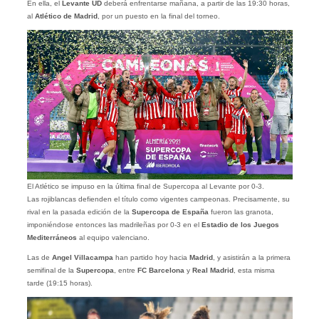
En ella, el
Levante UD
deberá enfrentarse mañana, a partir de las 19:30 horas,
al
Atlético de Madrid
, por un puesto en la final del torneo.
El Atlético se impuso en la última final de Supercopa al Levante por 0-3.
Las rojiblancas defienden el título como vigentes campeonas. Precisamente, su
rival en la pasada edición de la
Supercopa de España
fueron las granota,
imponiéndose entonces las madrileñas por 0-3 en el
Estadio de los Juegos
Mediterráneos
al equipo valenciano.
Las de
Angel Villacampa
han partido hoy hacia
Madrid
, y asistirán a la primera
semifinal de la
Supercopa
, entre
FC Barcelona
y
Real Madrid
, esta misma
tarde (19:15 horas).