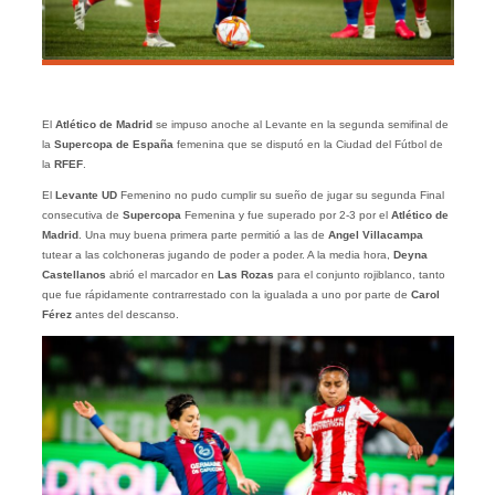
El
Atlético de Madrid
se impuso anoche al Levante en la segunda semifinal de
la
Supercopa de España
femenina que se disputó en la Ciudad del Fútbol de
la
RFEF
.
El
Levante UD
Femenino no pudo cumplir su sueño de jugar su segunda Final
consecutiva de
Supercopa
Femenina y fue superado por 2-3 por el
Atlético de
Madrid
. Una muy buena primera parte permitió a las de
Angel Villacampa
tutear a las colchoneras jugando de poder a poder. A la media hora,
Deyna
Castellanos
abrió el marcador en
Las Rozas
para el conjunto rojiblanco, tanto
que fue rápidamente contrarrestado con la igualada a uno por parte de
Carol
Férez
antes del descanso.