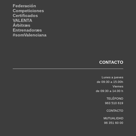
Federación
Competiciones
Certificados
VALENTA
Árbitræs
Entrenadoræs
#somValenciana
CONTACTO
Lunes a jueves
de 09:30 a 15.00h
Viernes
de 09:30 a 14.00 h
TELÉFONO
963 510 619
CONTACTO
MUTUALIDAD
96 351 60 00