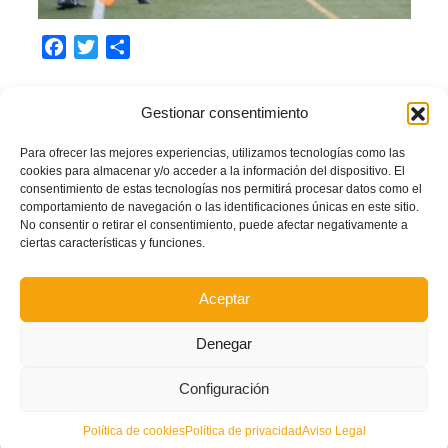
Facebook
Twitter
Compartir
Gestionar consentimiento
ANDREA HERRERO
ASCIENDE
FEMENINO
IBERDROLA
SEGUNDA DIVISIÓN
UD ALDAIA CF
Para ofrecer las mejores experiencias, utilizamos tecnologías como las
cookies para almacenar y/o acceder a la información del dispositivo. El
LEER MÁS
consentimiento de estas tecnologías nos permitirá procesar datos como el
comportamiento de navegación o las identificaciones únicas en este sitio.
No consentir o retirar el consentimiento, puede afectar negativamente a
ciertas características y funciones.
PUBLICADO EN
NOTICIAS VALENTA
,
PORTADA
NO COMMENTS
Aceptar
Denegar
Configuración
Política de cookies
Política de privacidad
Aviso Legal