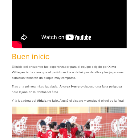
Buen inicio
El inicio del encuentro fue esperanzador para el equipo dirigido por
Ximo
Villlegas
tenía claro que el partido se iba a definir por detalles y las jugadoras
aldaieras formaron un bloque muy compacto.
Tras una primera mitad igualada,
Andrea Herrero
dispuso una falta peligrosa
pero lejana en la frontal del área.
Y la jugadora del
Aldaia
no falló. Ajustó el disparo y consiguió el gol de la final.