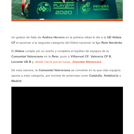
Un golazo de falta de
Andrea Herrero
en la primera mitad le dio a la
UD Aldaia
CF
el ascenso a la segunda categoría del fútbol nacional, la liga
Reto Iberdrola
.
El
Aldaia
cumple así un sueño y completa el repóker de equipos de la
Comunitat Valenciana
en la
Reto
, junto a
Villarreal CF
,
Valencia CF B
,
Levante UD B
y,
desde hacía pocas horas,
Joventut Almassora
.
De esta manera, la
Comunitat Valenciana
se convierte en la que más equipos
aporta a esta categoría, por encima de potencias como
Cataluña
,
Andalucía
o
Madrid
.