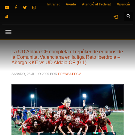
Intranet
Ayuda
Atenció al Federat
Valencià
La UD Aldaia CF completa el repóker de equipos de
la Comunitat Valenciana en la liga Reto Iberdrola –
Añorga KKE vs UD Aldaia CF (0-1)
SÁBADO, 25 JULIO 2020
POR
PRENSA FFCV