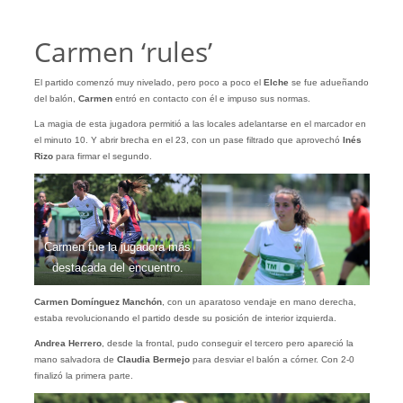
Carmen ‘rules’
El partido comenzó muy nivelado, pero poco a poco el
Elche
se fue adueñando
del balón,
Carmen
entró en contacto con él e impuso sus normas.
La magia de esta jugadora permitió a las locales adelantarse en el marcador en
el minuto 10. Y abrir brecha en el 23, con un pase filtrado que aprovechó
Inés
Rizo
para firmar el segundo.
Carmen fue la jugadora más
destacada del encuentro.
Carmen Domínguez Manchón
, con un aparatoso vendaje en mano derecha,
estaba revolucionando el partido desde su posición de interior izquierda.
Andrea Herrero
, desde la frontal, pudo conseguir el tercero pero apareció la
mano salvadora de
Claudia
Bermejo
para desviar el balón a córner. Con 2-0
finalizó la primera parte.