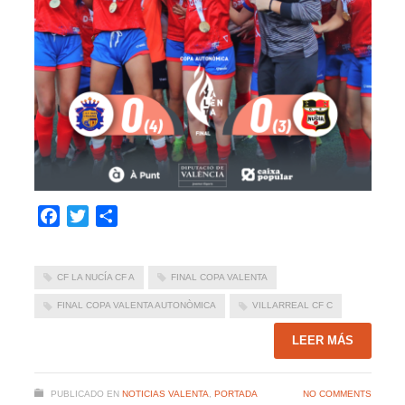
Facebook
Twitter
Compartir
CF LA NUCÍA CF A
FINAL COPA VALENTA
FINAL COPA VALENTA AUTONÒMICA
VILLARREAL CF C
LEER MÁS
PUBLICADO EN
NOTICIAS VALENTA
,
PORTADA
NO COMMENTS