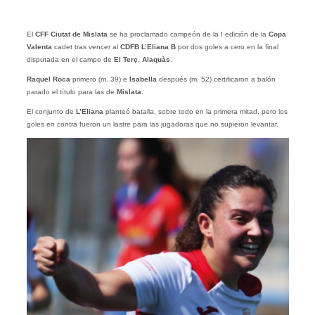
El
CFF Ciutat de Mislata
se ha proclamado campeón de la I edición de la
Copa
Valenta
cadet tras vencer al
CDFB L’Eliana B
por dos goles a cero en la final
disputada en el campo de
El Terç
,
Alaquàs
.
Raquel Roca
primero (m. 39) e
Isabella
después (m. 52) certificaron a balón
parado el título para las de
Mislata
.
El conjunto de
L’Eliana
planteó batalla, sobre todo en la primera mitad, pero los
goles en contra fueron un lastre para las jugadoras que no supieron levantar.