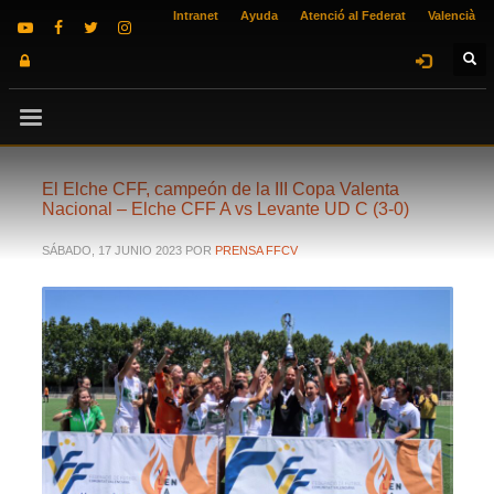
Intranet
Ayuda
Atenció al Federat
Valencià
El Elche CFF, campeón de la III Copa Valenta
Nacional – Elche CFF A vs Levante UD C (3-0)
SÁBADO, 17 JUNIO 2023
POR
PRENSA FFCV