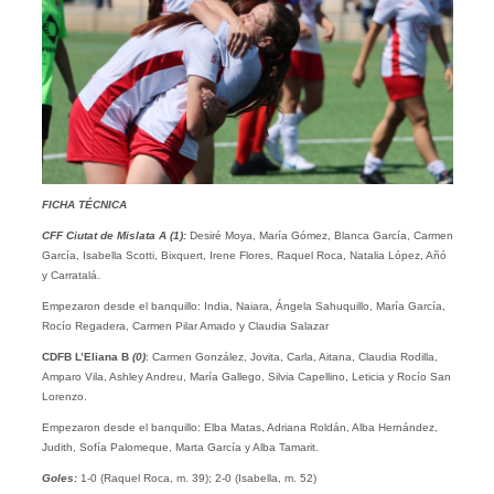
FICHA TÉCNICA
CFF Ciutat de Mislata A (1):
Desiré Moya, María Gómez, Blanca García, Carmen
García, Isabella Scotti, Bixquert, Irene Flores, Raquel Roca, Natalia López, Añó
y Carratalá.
Empezaron desde el banquillo: India, Naiara, Ángela Sahuquillo, María García,
Rocío Regadera, Carmen Pilar Amado y Claudia Salazar
CDFB L’Eliana B
(0)
: Carmen González, Jovita, Carla, Aitana, Claudia Rodilla,
Amparo Vila, Ashley Andreu, María Gallego, Silvia Capellino, Leticia y Rocío San
Lorenzo.
Empezaron desde el banquillo: Elba Matas, Adriana Roldán, Alba Hernández,
Judith, Sofía Palomeque, Marta García y Alba Tamarit.
Goles:
1-0 (Raquel Roca, m. 39); 2-0 (Isabella, m. 52)