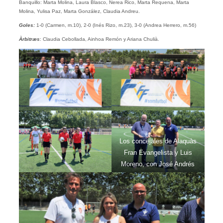
Banquillo: Marta Molina, Laura Blasco, Nerea Rico, Marta Requena, Marta
Molina, Yulisa Paz, Marta González, Claudia Andreu.
Goles:
1-0 (Carmen, m.10), 2-0 (Inés Rizo, m.23), 3-0 (Andrea Herrero, m.56)
Àrbitræs
: Claudia Cebollada, Ainhoa Remón y Ariana Chulià.
Los concejales de Alaquàs
Fran Evangelista y Luis
Moreno, con José Andrés
Menchero.