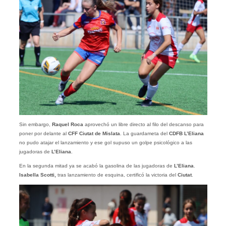
Sin embargo,
Raquel Roca
aprovechó un libre directo al filo del descanso para
poner por delante al
CFF Ciutat de Mislata
. La guardameta del
CDFB L’Eliana
no pudo atajar el lanzamiento y ese gol supuso un golpe psicológico a las
jugadoras de
L’Eliana
.
En la segunda mitad ya se acabó la gasolina de las jugadoras de
L’Eliana
.
Isabella Scotti,
tras lanzamiento de esquina, certificó la victoria del
Ciutat
.