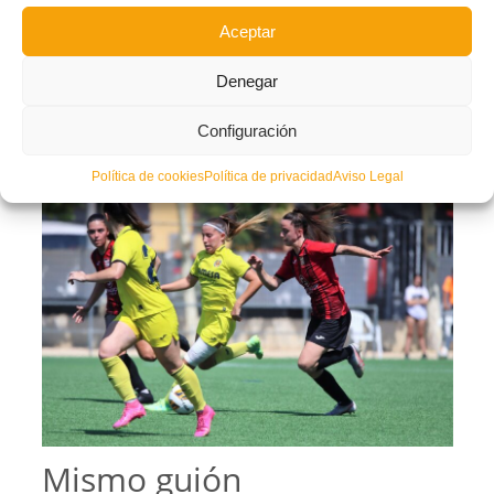
Paula González
, en un lejano golpe franco escorado a la derecha, pudo
Aceptar
ampliar el marcador pero el balón golpeó en la parte superior del larguero.
Mucha calidad en esa zurda.
Denegar
Llanos Madrigal
pudo firmar su doblete antes del descanso, pero el poste de
nuevo salvó al
Villarreal
del cuarto.
Configuración
A tres minutos del descanso, otro disparo lejano acabó en gol de
La Nucía
.
Paula González
redondeó su gran primera parte con el tanto.
Política de cookies
Política de privacidad
Aviso Legal
Mismo guión