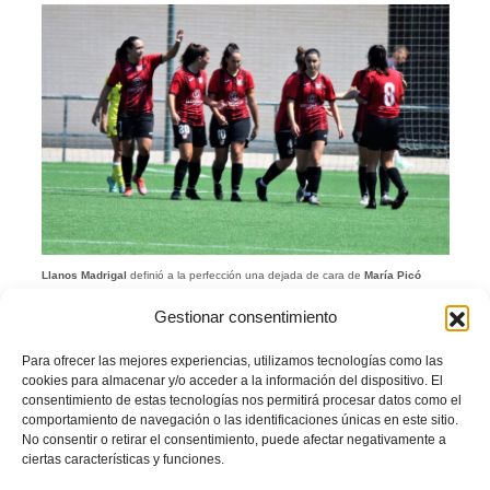
Llanos Madrigal
definió a la perfección una dejada de cara de
María Picó
después de un buen centro desde la derecha de
Paula Díaz
. El
CF La Nucía
Gestionar consentimiento
encarrilaba la final en cinco minutos de juego.
Tras una magistral asistencia de
Paula Díaz
,
María Picó
dispuso de un mano a
Para ofrecer las mejores experiencias, utilizamos tecnologías como las
mano con la portera
Vanessa Belenguer
en el minuto 15 para poder sentenciar
cookies para almacenar y/o acceder a la información del dispositivo. El
prácticamente la final, pero el balón salió por encima del larguero.
consentimiento de estas tecnologías nos permitirá procesar datos como el
Sin tregua
comportamiento de navegación o las identificaciones únicas en este sitio.
No consentir o retirar el consentimiento, puede afectar negativamente a
ciertas características y funciones.
Fue
Marta Soriano
, con un misil teledirigido desde 20 metros que se coló por la
escuadra, la encargada de sentenciar el partido en el minuto 23. 3-0.