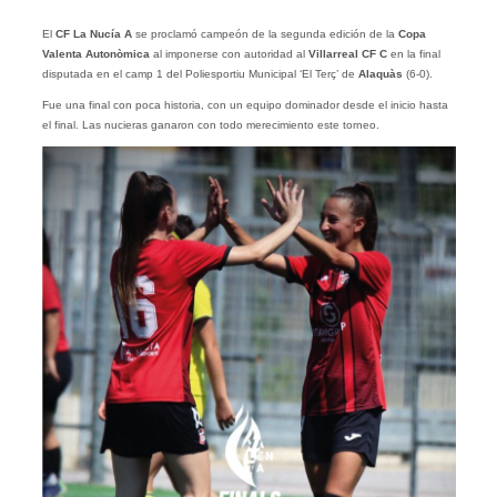
El
CF La Nucía A
se proclamó campeón de la segunda edición de la
Copa
Valenta Autonòmica
al imponerse con autoridad al
Villarreal CF C
en la final
disputada en el camp 1 del Poliesportiu Municipal ‘El Terç’ de
Alaquàs
(6-0).
Fue una final con poca historia, con un equipo dominador desde el inicio hasta
el final. Las nucieras ganaron con todo merecimiento este torneo.