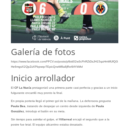
Galería de fotos
https://www.facebook.com/FFCV.es/posts/pfbid02w3cFhRZtDsJH15qaHmWUfQG
He6mgsX2QpZsXPbpwqvTEpicQvwW8a8jRxr9AYkMvl
Inicio arrollador
El
CF La Nucía
protagonizó una primera parte casi perfecta y gracias a un inicio
fulgurante encarriló muy pronto la final.
En propia porteria llegó el primer gol de la mañana. La defensora
grogueta
Paula Bea
, tratando de despejar un centro desde izquierda de
Paula
González
, introdujo el balón en su meta.
Sin tiempo para asimilar el golpe, el
Villarreal
encajó el segundo que a la
postre fue letal. El equipo alicantino estaba desatado.