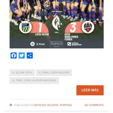
Facebook
Twitter
Compartir
ELCHE CFF A
FINAL COPA VALENTA
FINAL COPA VALENTA NACIONAL
LEER MÁS
PUBLICADO EN
NOTICIAS VALENTA
,
PORTADA
NO COMMENTS