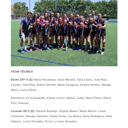
FICHA TÉCNICA
Elche CFF A (3):
María Rocamora, Uxue Mendía, Sara López, Jose Ruiz,
Carmen, Inés Rizo, Esther Montiel, Marta Zaragoza, Andrea Herrero, Mariajo
Martí y Lucía Pérez.
Estuvieron en el banquillo: Estela, Ascen, Marina, Carla, Marta Prieto, Elena
Pino, Arantxa.
Levante UD C
(0)
: Claudia Bermejo, Ángela Mateo, Marta Muñoz, Laura
Contreras, Claudia Salvador, Yanira Ferrer, Lía Rivera, Nuria Rodríguez, Alma
Velasco, Lucía González ‘Gonzi’ y Leyre Secades.