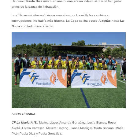
De nuevo
Paula Díaz
marcó en una buena acción individual. Era el 6-0, justo
antes de la pausa de hidratación.
Los últimos minutos estuvieron marcados por los múltiples cambios e
interrupciones. No había más historia. La Copa se iba desde
Alaquàs
hacia
La
Nucía
con todo merecimiento.
FICHA TÉCNICA
CF La Nucía A (6):
Marina Llácer, Amanda González, Lucía Blanes, Roser
Avellá, Estela Carrasco, Marieta Llorenç, Llanos Madrigal, Marta Soriano, María
Picó, Paula Díaz y Paula González.