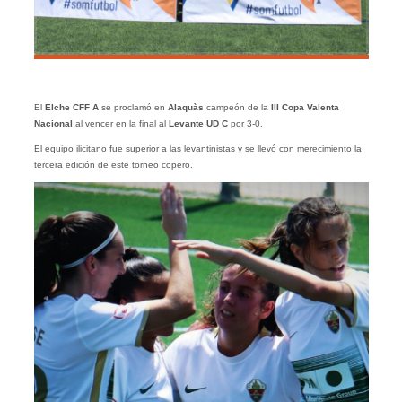
El
Elche CFF A
se proclamó en
Alaquàs
campeón de la
III Copa Valenta
Nacional
al vencer en la final al
Levante UD C
por 3-0.
El equipo ilicitano fue superior a las levantinistas y se llevó con merecimiento la
tercera edición de este torneo copero.