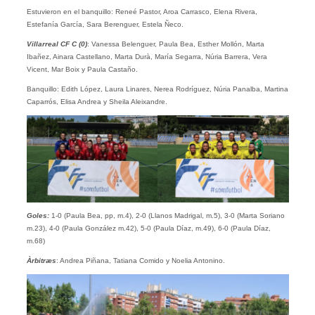
Estuvieron en el banquillo: Reneé Pastor, Aroa Carrasco, Elena Rivera,
Estefanía García, Sara Berenguer, Estela Ñeco.
Villarreal CF C
(0)
: Vanessa Belenguer, Paula Bea, Esther Mollón, Marta
Ibañez, Ainara Castellano, Marta Durà, María Segarra, Núria Barrera, Vera
Vicent, Mar Boix y Paula Castaño.
Banquillo: Edith López, Laura Linares, Nerea Rodríguez, Núria Panalba, Martina
Caparrós, Elisa Andrea y Sheila Aleixandre.
Goles:
1-0 (Paula Bea, pp, m.4), 2-0 (Llanos Madrigal, m.5), 3-0 (Marta Soriano
m.23), 4-0 (Paula González m.42), 5-0 (Paula Díaz, m.49), 6-0 (Paula Díaz,
m.68)
Àrbitræs
: Andrea Piñana, Tatiana Comido y Noelia Antonino.