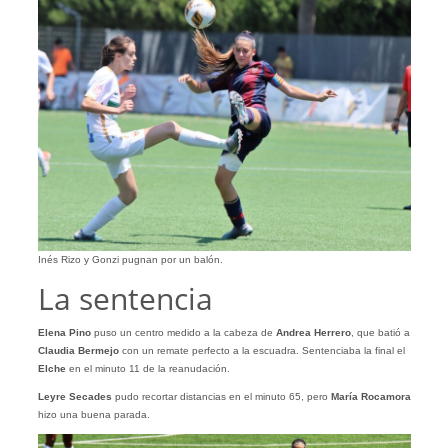
Inés Rizo y Gonzi pugnan por un balón.
La sentencia
Elena Pino
puso un centro medido a la cabeza de
Andrea Herrero
, que batió a
Claudia Bermejo
con un remate perfecto a la escuadra. Sentenciaba la final el
Elche
en el minuto 11 de la reanudación.
Leyre Secades
pudo recortar distancias en el minuto 65, pero
María Rocamora
hizo una buena parada.