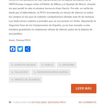
UEFA Europa League entre el Athletic de Bilbao y el Spartak de Moscú, durante
los que perdió la vida el ertzaina Inocencio Arias García. Por ello, en señal de
duelo por el fallecimiento, la FFCV recomienda un minuto de silencio en todos
los campos en los que se celebren competiciones oficiales este fin de semana.
Las Selecciones cadetes y juveniles que se encuentran en Onda, disputando la
Segunda Fase de los Campeonatos de España, ya se han sumado a esta
iniciativa guardando un respetuoso minuto de silencio antes de la disputa de
sus partidos.
Autor: Prensa FFCV
Facebook
Twitter
Compartir
ATHLETIC BILBAO
DUELO
ERTZAINA
FALLECIDO
INOCENCIO ARIAS GARCÍA
MINUTO DE SILENCIO
LEER MÁS
PUBLICADO EN
ACTUALIDAD
,
NOTICIAS FFCV
NO COMMENTS