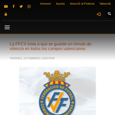
Intranet
Ayuda
Atenció al Federat
Valencià
La FFCV insta a que se guarde un minuto de
silencio en todos los campos valencianos
VIERNES, 23 FEBRERO 2018
POR