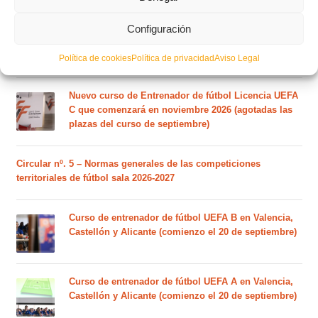
El calendario del grupo VI de Tercera Federación
Configuración
RFEF para la temporada 2026/27 se sorteará el
martes 4 de agosto
Política de cookies
Política de privacidad
Aviso Legal
Nuevo curso de Entrenador de fútbol Licencia UEFA
C que comenzará en noviembre 2026 (agotadas las
plazas del curso de septiembre)
Circular nº. 5 – Normas generales de las competiciones
territoriales de fútbol sala 2026-2027
Curso de entrenador de fútbol UEFA B en Valencia,
Castellón y Alicante (comienzo el 20 de septiembre)
Curso de entrenador de fútbol UEFA A en Valencia,
Castellón y Alicante (comienzo el 20 de septiembre)