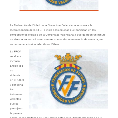
La Federación de Fútbol de la Comunidad Valenciana se suma a la
recomendación de la RFEF e insta a los equipos que participan en las
competiciones oficiales de la Comunidad Valenciana a que guarden un minuto
de silencio en todos los encuentros que se disputen este fin de semana, en
recuerdo del ertzaina fallecido en Bilbao.
La FFCV
recalca su
rechazo
a todo tipo
de
violencia
en el fútbol
y condena
los
incidentes
violentos
que se
produjeron
la pasada
noche en los aledaños de San Mamés antes de la disputa del partido de la