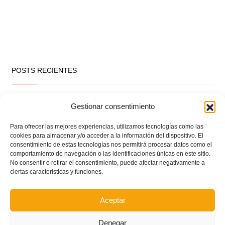
POSTS RECIENTES
Circular nº. 7 – IV Supercopa Comunitat FFCV Futsal
Gestionar consentimiento
Circular nº. 6 – Fase Autonómica de la Copa Federación
Para ofrecer las mejores experiencias, utilizamos tecnologías como las
cookies para almacenar y/o acceder a la información del dispositivo. El
consentimiento de estas tecnologías nos permitirá procesar datos como el
comportamiento de navegación o las identificaciones únicas en este sitio.
Este es el grupo VI y calendario de Tercera
No consentir o retirar el consentimiento, puede afectar negativamente a
Federación RFEF para la temporada 2026/2027
ciertas características y funciones.
Este es el grupo de la Lliga Autonòmica Juvenil de
Aceptar
fútbol sala de la temporada 2026/2027
Denegar