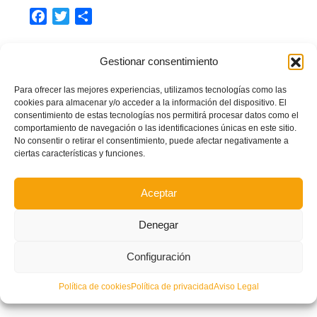
Facebook
Twitter
Compartir
Gestionar consentimiento
CASA DE LA CULTURA
EL PUIG
EL PUIG DE SANTA MARÍA
FFCV
FIFA
Para ofrecer las mejores experiencias, utilizamos tecnologías como las
cookies para almacenar y/o acceder a la información del dispositivo. El
FUTFEM
LA LIGA
LEVANTE UD FEMENINO
consentimiento de estas tecnologías nos permitirá procesar datos como el
comportamiento de navegación o las identificaciones únicas en este sitio.
SPANISH PRO FOOTBALL
VALENCIA CF FÉMINAS
No consentir o retirar el consentimiento, puede afectar negativamente a
ciertas características y funciones.
LEER MÁS
Aceptar
PUBLICADO EN
ACTUALIDAD
,
NOTICIAS FFCV
NO COMMENTS
Denegar
Configuración
Política de cookies
Política de privacidad
Aviso Legal