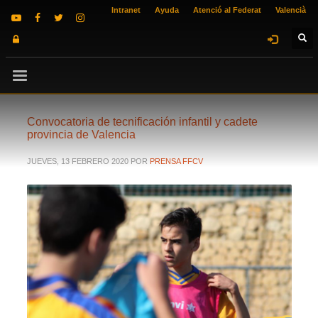
Intranet
Ayuda
Atenció al Federat
Valencià
Convocatoria de tecnificación infantil y cadete
provincia de Valencia
JUEVES, 13 FEBRERO 2020
POR
PRENSA FFCV