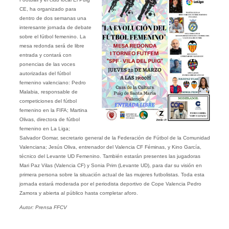
CE, ha organizado para
dentro de dos semanas una
interesante jornada de debate
sobre el fútbol femenino. La
mesa redonda será de libre
entrada y contará con
ponencias de las voces
autorizadas del fútbol
femenino valenciano: Pedro
Malabia, responsable de
competiciones del fútbol
femenino en la FIFA; Martina
Olivas, directora de fútbol
femenino en La Liga;
Salvador Gomar, secretario general de la Federación de Fútbol de la Comunidad
Valenciana; Jesús Oliva, entrenador del Valencia CF Féminas, y Kino García,
técnico del Levante UD Femenino. También estarán presentes las jugadoras
Mari Paz Vilas (Valencia CF) y Sonia Prim (Levante UD), para dar su visión en
primera persona sobre la situación actual de las mujeres futbolistas. Toda esta
jornada estará moderada por el periodista deportivo de Cope Valencia Pedro
Zamora y abierta al público hasta completar aforo.
Autor: Prensa FFCV