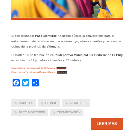
El seleccionador
Paco Monterde
ha hecho pública la convocatoria para el
entrenamiento de tecnificación que realizarán jugadores infantiles y cadetes de
clubes de la provincia de
Valencia
.
El martes 18 de febrero, en el
Polideportivo Municipal ‘La Pedrera’
de
El Puig
están citados 32 jugadores infantiles y 32 cadetes.
Convocatoria Tecnificación Infantil Valencia
Descarga
Convocatoria Tecnificación Cadete Valencia
Descarga
Facebook
Twitter
Compartir
CADETES
EL PUIG
INFANTILES
PACO MONTERDE
TECNIFICACIÓN
LEER MÁS