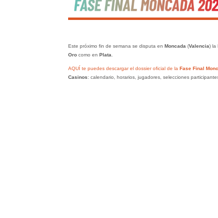
Este próximo fin de semana se disputa en
Moncada
(
Valencia
) la
Oro
como en
Plata
.
AQUÍ te puedes descargar el dossier oficial de la
Fase Final Mon
Casinos
: calendario, horarios, jugadores, selecciones participant