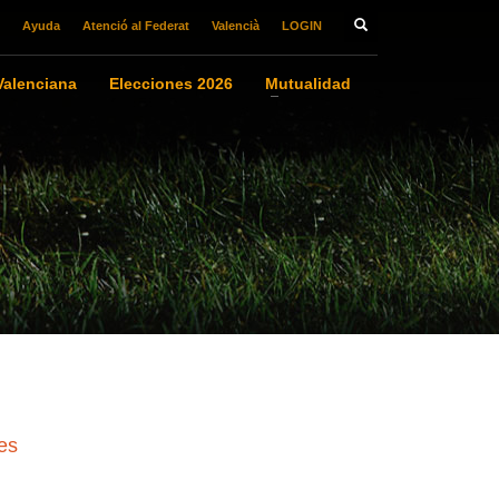
Ayuda
Atenció al Federat
Valencià
LOGIN
alenciana
Elecciones 2026
Mutualidad
es