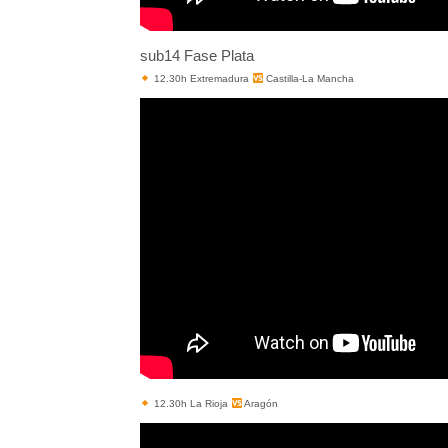
sub14 Fase Plata
12.30h Extremadura
Castilla-La Mancha
12.30h La Rioja
Aragón