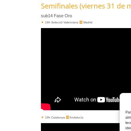
Semifinales (viernes 31 de 
sub14 Fase Oro
19h Selecció Valenciana
Madrid
Par
alm
19h Catalunya
Andalucía
tec
ide