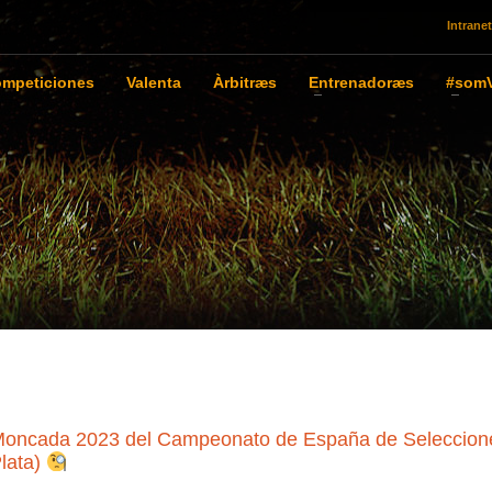
Intranet
mpeticiones
Valenta
Àrbitræs
Entrenadoræs
#somV
al Moncada 2023 del Campeonato de España de Seleccion
lata)