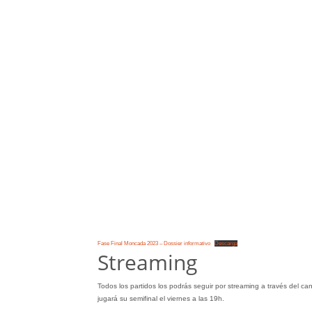
Fase Final Moncada 2023 – Dossier informativo
Descarga
Streaming
Todos los partidos los podrás seguir por streaming a través del can
jugará su semifinal el viernes a las 19h.