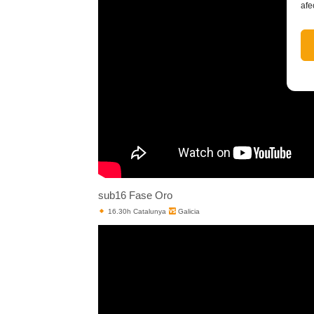
afe
sub16 Fase Oro
16.30h Catalunya
Galicia