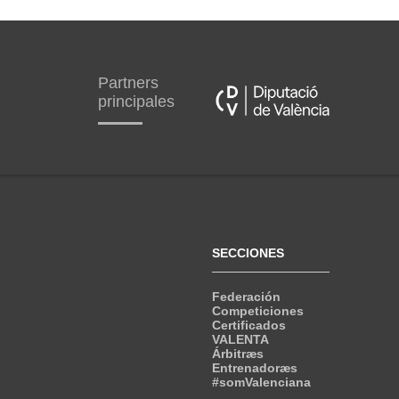
Partners
principales
SECCIONES
Federación
Competiciones
Certificados
VALENTA
Árbitræs
Entrenadoræs
#somValenciana