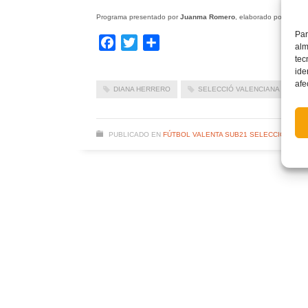
Programa presentado por
Juanma Romero
, elaborado por
Levan
Par
Facebook
Twitter
Compartir
alm
tec
ide
afe
DIANA HERRERO
SELECCIÓ VALENCIANA VALENT
PUBLICADO EN
FÚTBOL VALENTA SUB21 SELECCIÓ VALE