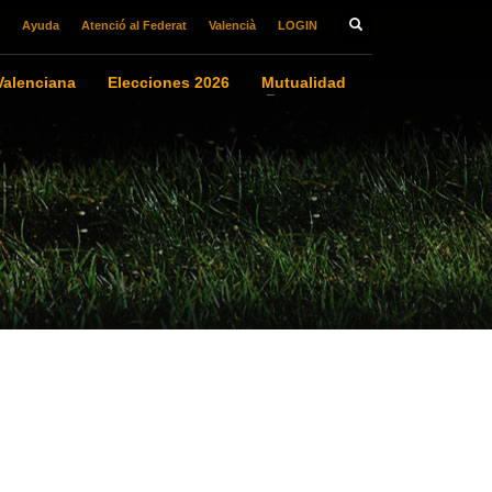
Ayuda
Atenció al Federat
Valencià
LOGIN
alenciana
Elecciones 2026
Mutualidad