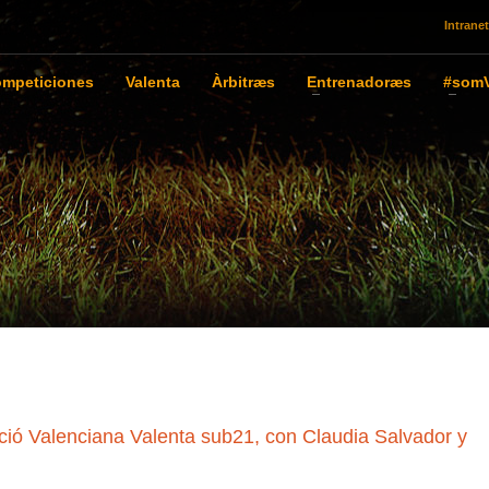
Intranet
mpeticiones
Valenta
Àrbitræs
Entrenadoræs
#somV
ió Valenciana Valenta sub21, con Claudia Salvador y