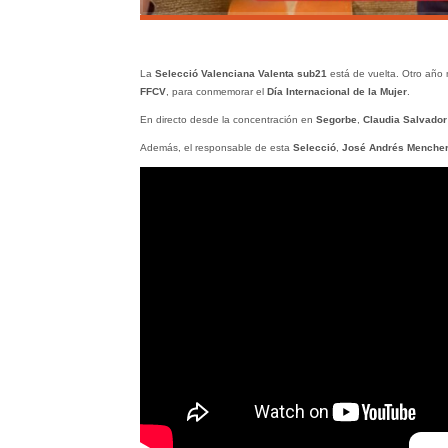
La
Selecció Valenciana Valenta sub21
está de vuelta. Otro año
FFCV
, para conmemorar el
Día Internacional de la Mujer
.
En directo desde la concentración en
Segorbe
,
Claudia Salvador
Además, el responsable de esta
Selecció
,
José Andrés Mencher