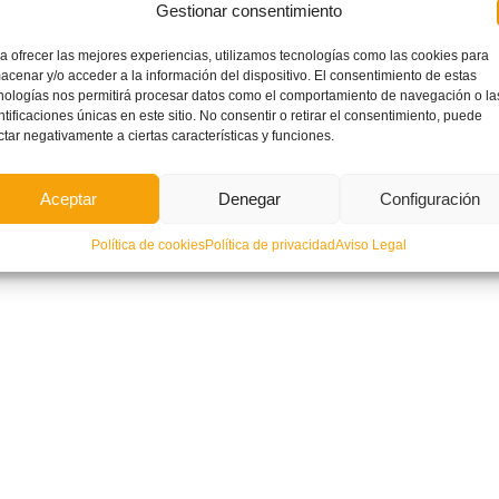
Gestionar consentimiento
te TV
con la colaboración de la
Federació de Futbol de la Comunitat Valenciana
.
a ofrecer las mejores experiencias, utilizamos tecnologías como las cookies para
acenar y/o acceder a la información del dispositivo. El consentimiento de estas
nologías nos permitirá procesar datos como el comportamiento de navegación o la
ntificaciones únicas en este sitio. No consentir o retirar el consentimiento, puede
ctar negativamente a ciertas características y funciones.
A SUB21
LEER MÁ
Aceptar
Denegar
Configuración
NCIANA
,
NOTICIAS VALENTA
NO COMM
Política de cookies
Política de privacidad
Aviso Legal