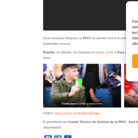
Par
alm
tec
ide
Unas semanas después, la
FFCV
ha querido reunir al colegiado de
afe
lamentable escena.
Repetto
, en diferido, ha mostrado la
tarjeta verde
a
Pepi
por su co
base.
Repetto muestra a Pepi la tarjeta verde.
VIDEO:
https://youtu.be/Aq9pxUgU3gw
El presidente del
Comité Técnico de Árbitros de la FFCV
,
José 
deportividad.