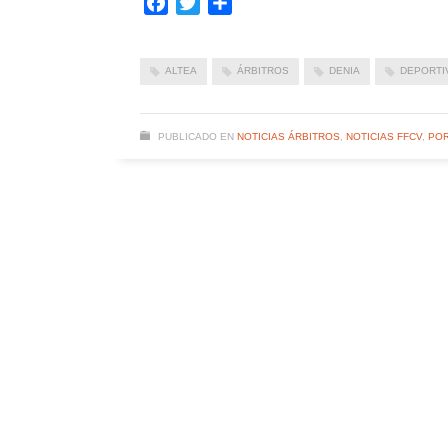
Facebook
Twitter
Compartir
ALTEA
ÁRBITROS
DENIA
DEPORTI
PUBLICADO EN
NOTICIAS ÁRBITROS
,
NOTICIAS FFCV
,
PO