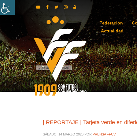
Federación
Co
Actualidad
INICIO
7 de agosto de 2026
| REPORTAJE | Tarjeta verde en difer
SÁBADO, 14 MARZO 2020
POR
PRENSA FFCV