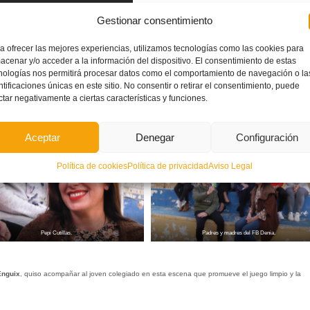
Gestionar consentimiento
a ofrecer las mejores experiencias, utilizamos tecnologías como las cookies para
acenar y/o acceder a la información del dispositivo. El consentimiento de estas
nologías nos permitirá procesar datos como el comportamiento de navegación o la
ntificaciones únicas en este sitio. No consentir o retirar el consentimiento, puede
l partido,
Alessandro Repetto
, con
Pepi
y el resto de padres y madres que presenciaron la
ctar negativamente a ciertas características y funciones.
nducta y, especialmente, por la defensa del juego limpio y la promoción de los valores en el depo
Aceptar
Denegar
Configuración
Política de cookies
Política de privacidad
Aviso Legal
Pepi Cutillas.
Padres y madres del FB Denia.
Enguix
, quiso acompañar al joven colegiado en esta escena que promueve el juego limpio y la