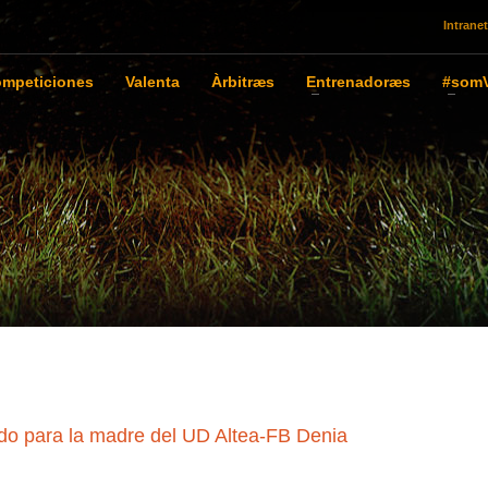
Intranet
mpeticiones
Valenta
Àrbitræs
Entrenadoræs
#somV
ido para la madre del UD Altea-FB Denia