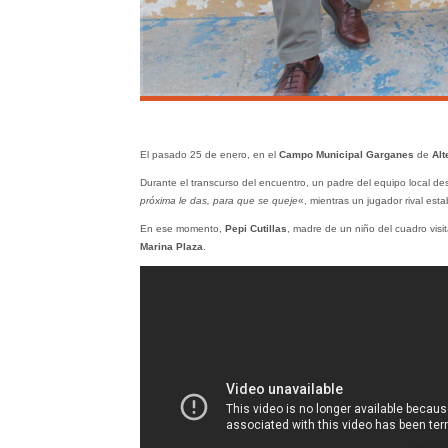
El pasado 25 de enero, en el
Campo Municipal Garganes
de
Alt
Durante el transcurso del encuentro, un padre del equipo local des
próxima le das, para que se queje
«, mientras un jugador rival esta
En ese momento,
Pepi Cutillas
, madre de un niño del cuadro visi
Marina Plaza
.