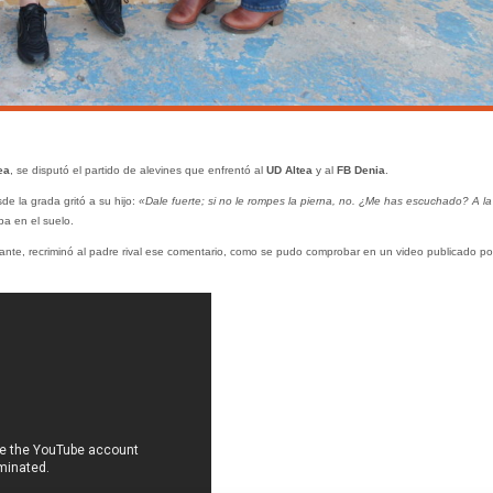
ea
, se disputó el partido de alevines que enfrentó al
UD Altea
y al
FB Denia
.
de la grada gritó a su hijo:
«Dale fuerte; si no le rompes la pierna, no. ¿Me has escuchado? A la
ba en el suelo.
tante, recriminó al padre rival ese comentario, como se pudo comprobar en un video publicado p