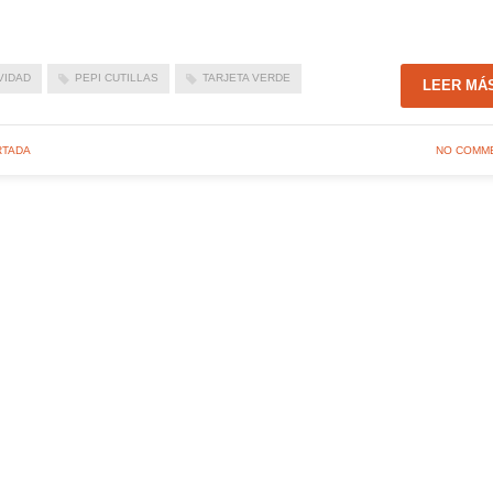
VIDAD
PEPI CUTILLAS
TARJETA VERDE
LEER MÁ
RTADA
NO COMM