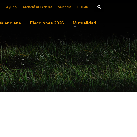
Ayuda
Atenció al Federat
Valencià
LOGIN
alenciana
Elecciones 2026
Mutualidad