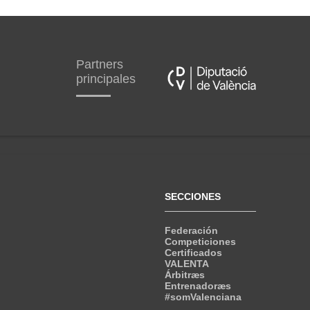
Partners
principales
SECCIONES
Federación
Competiciones
Certificados
VALENTA
Árbitræs
Entrenadoræs
#somValenciana