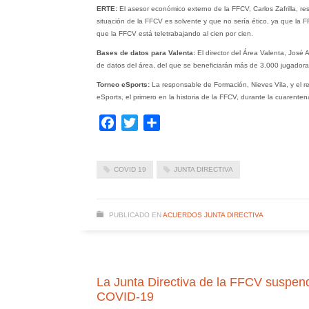
ERTE:
El asesor económico externo de la FFCV, Carlos Zafrilla, 
situación de la FFCV es solvente y que no sería ético, ya que la 
que la FFCV está teletrabajando al cien por cien.
Bases de datos para Valenta:
El director del Área Valenta, José
de datos del área, del que se beneficiarán más de 3.000 jugadora
Torneo eSports:
La responsable de Formación, Nieves Vila, y el 
eSports, el primero en la historia de la FFCV, durante la cuarenten
Facebook
Twitter
Compartir
COVID 19
JUNTA DIRECTIVA
PUBLICADO EN
ACUERDOS JUNTA DIRECTIVA
La Junta Directiva de la FFCV suspende
COVID-19