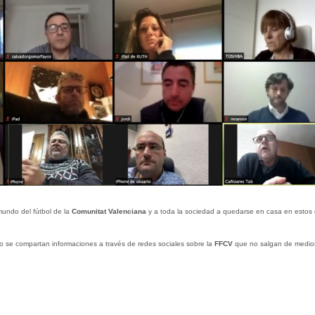
mundo del fútbol de la
Comunitat Valenciana
y a toda la sociedad a quedarse en casa en estos 
o se compartan informaciones a través de redes sociales sobre la
FFCV
que no salgan de medio