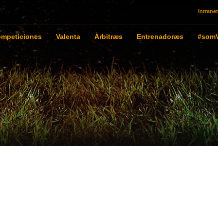
Intranet
mpeticiones
Valenta
Àrbitræs
Entrenadoræs
#somV