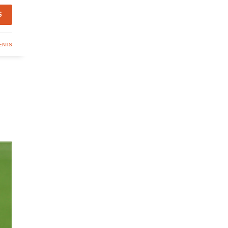
S
ENTS