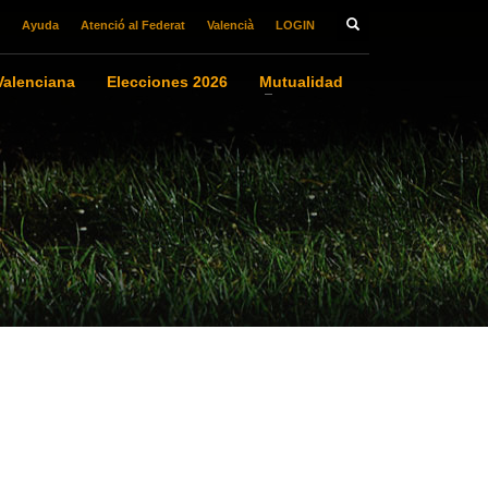
Ayuda
Atenció al Federat
Valencià
LOGIN
alenciana
Elecciones 2026
Mutualidad