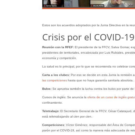
Estos son los acuerdos adoptados por la Junta Directiva en la re
Crisis por el COVID-19
Reunión con la RFEF:
El presidente de la FFCV, Salva Gomar, expl
presidentes de territoriales, encabezada por Luis Rubiales, preside
economía y competición.
La salud es lo principal, por lo que se recomienda no celebrar com
Carta a los clubes:
Por eso se decide en esta Junta la remisión a
las competiciones
hasta que no haya garantía sanitaria absoluta.
Bulos:
Se aprueba también la lucha contra los bulos por parte de
Cursos de inglés: Se anuncia la
oferta de un curso de inglés gratu
confinamiento.
Teletrabajo:
El Secretario General de la FFCV, César Calatayud, d
está teletrabajando al cien por cien.
Competiciones:
Víctor Giménez, responsable del Área de Competici
parón por el COVID-19, así como la manera más adecuada de reto