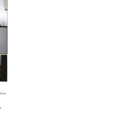
días
s