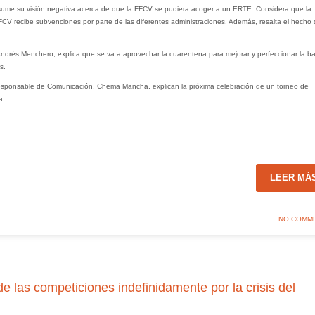
resume su visión negativa acerca de que la FFCV se pudiera acoger a un ERTE. Considera que la
FFCV recibe subvenciones por parte de las diferentes administraciones. Además, resalta el hecho
 Andrés Menchero, explica que se va a aprovechar la cuarentena para mejorar y perfeccionar la b
s.
responsable de Comunicación, Chema Mancha, explican la próxima celebración de un torneo de
a.
LEER MÁ
NO COMM
 las competiciones indefinidamente por la crisis del