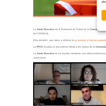
afe
La
Junta Directiva
de la Federació de Futbol de la
Comunitat Va
del COVID-19.
Esta decisión, que viene a reforzar la
ya tomada el viernes pasado
La
FFCV
enviará un documento oficial a los clubes de la
Comunita
La
Junta Directiva
se ha reunido mediante una videoconferencia m
cuarentena.