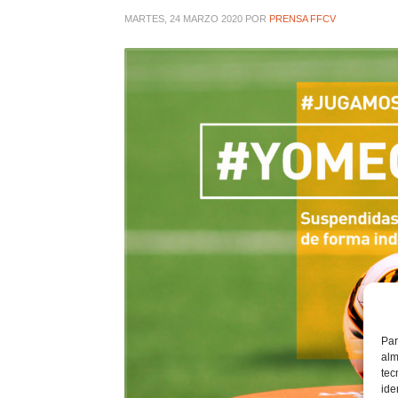
MARTES, 24 MARZO 2020
POR
PRENSA FFCV
Par
alm
tec
ide