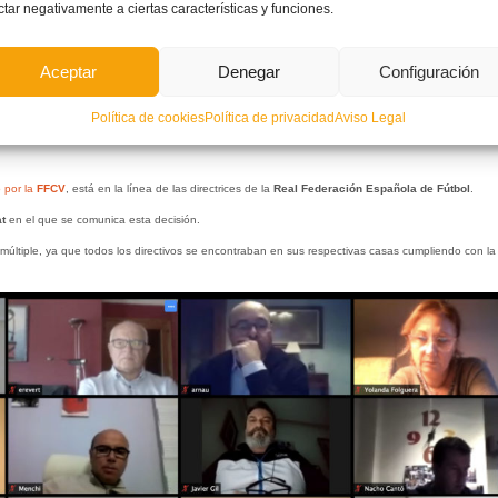
ctar negativamente a ciertas características y funciones.
Aceptar
Denegar
Configuración
Política de cookies
Política de privacidad
Aviso Legal
lenciana
ha decidido suspender de forma indefinida las competiciones autonómicas debido a la cr
 por la
FFCV
, está en la línea de las directrices de la
Real Federación Española de Fútbol
.
t
en el que se comunica esta decisión.
últiple, ya que todos los directivos se encontraban en sus respectivas casas cumpliendo con la