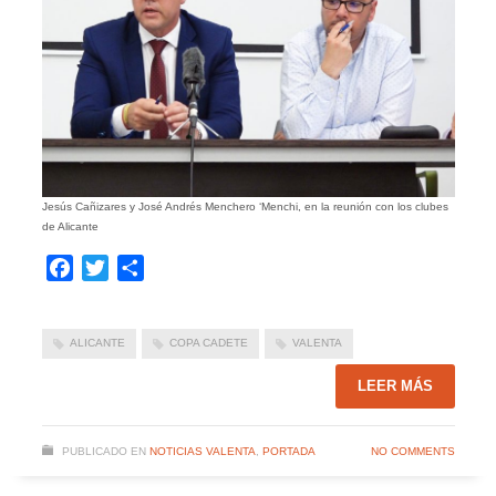
Jesús Cañizares y José Andrés Menchero ‘Menchi, en la reunión con los clubes
de Alicante
Facebook
Twitter
Compartir
ALICANTE
COPA CADETE
VALENTA
LEER MÁS
PUBLICADO EN
NOTICIAS VALENTA
,
PORTADA
NO COMMENTS