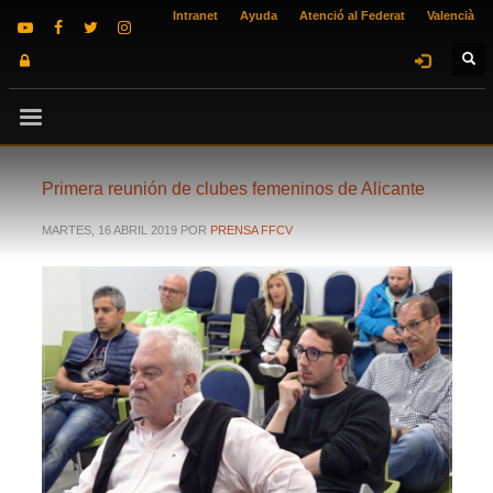
Intranet
Ayuda
Atenció al Federat
Valencià
Primera reunión de clubes femeninos de Alicante
MARTES, 16 ABRIL 2019
POR
PRENSA FFCV