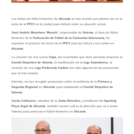
Los clubes de fútbol femenino de
Alicante
se han reunido por primera vez en la
sede de la
FFCV
en la ciudad para debatir sobre su situación actual.
José Andrés Menchero ‘Menchi’,
responsable de
Valenta
, el área de fútbol
femenino de la
Federación de Fútbol de la Comunitat Valenciana,
ha
expuesto el proyecto de futuro de la
FFCV
para las chicas y sus clubes en
Alicante
.
La creación de una nueva
Copa,
las novedades que tiene pensado proponer el
Comité Deportivo de Valenta
, la modificación de la
Liga Autonómica
, la
creación de una
Liga Preferente Cadete
han sido algunas de las propuestas
que se han tratado.
Además, se han recogido propuestas sobre el problema de la
Primera y
Segunda Regional
en
Alicante
para trasladarlas al
Comité Deportivo de
Valenta.
Jesús Cañizares
, miembro de la
Junta Directiva
y presidente del
Sporting
Plaza Argel de Alicante
, también mostró cuál es la dirección que va a tomar
Valenta para potenciar el fútbol femenino en
Alicante
.