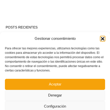
POSTS RECIENTES
Gestionar consentimiento
Estos son los dos grupos y calendarios de Lliga
Comunitat para la temporada 2026/2027
Para ofrecer las mejores experiencias, utilizamos tecnologías como las
cookies para almacenar y/o acceder a la información del dispositivo. El
consentimiento de estas tecnologías nos permitirá procesar datos como el
comportamiento de navegación o las identificaciones únicas en este sitio.
Circular nº. 7 – IV Supercopa Comunitat FFCV Futsal
No consentir o retirar el consentimiento, puede afectar negativamente a
ciertas características y funciones.
Circular nº. 6 – Fase Autonómica de la Copa Federación
Aceptar
Este es el grupo VI y calendario de Tercera
Denegar
Federación RFEF para la temporada 2026/2027
Configuración