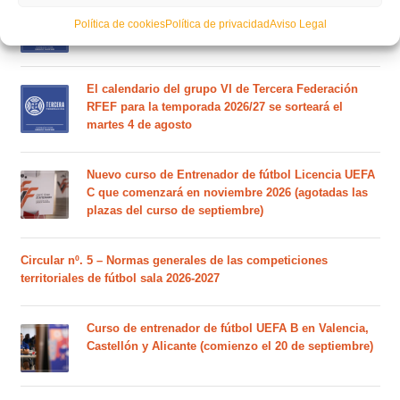
Este es el grupo de la Lliga Autonòmica Juvenil de
Política de cookies
Política de privacidad
Aviso Legal
fútbol sala de la temporada 2026/2027
El calendario del grupo VI de Tercera Federación
RFEF para la temporada 2026/27 se sorteará el
martes 4 de agosto
Nuevo curso de Entrenador de fútbol Licencia UEFA
C que comenzará en noviembre 2026 (agotadas las
plazas del curso de septiembre)
Circular nº. 5 – Normas generales de las competiciones
territoriales de fútbol sala 2026-2027
Curso de entrenador de fútbol UEFA B en Valencia,
Castellón y Alicante (comienzo el 20 de septiembre)