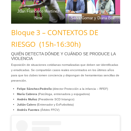
Juan Francisco Martínez
‘Nino’
Salva Gomar y Diana Box
Bloque 3 – CONTEXTOS DE
RIESGO (15h-16:30h)
QUIÉN DETECTA DÓNDE Y CUÁNDO SE PRODUCE LA
VIOLENCIA
Exposición de situaciones cotidianas normalizadas que deben ser identificadas
y erradicadas. Se compartirán casos reales encontrados en los últimos años
para que los clubes tomen conciencia y dispongan de herramientas sencillas de
prevención.
Felipe Sánchez-Pedreño
(director Protección a la infancia – RFEF)
María Cabrera
(Psicóloga, entrenadora y exjugadora)
Andrés Muñoz
(Presidente SCD Intangco)
Julián Calero
(Entrenador y ExFutbolista)
Andrés Fuentes
(Árbitro FFCV)