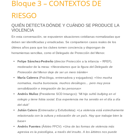
Bloque 3 – CONTEXTOS DE
RIESGO
QUIÉN DETECTA DÓNDE Y CUÁNDO SE PRODUCE LA
VIOLENCIA
En esta conversación, se expusieron situaciones cotidianas normalizadas que
deben ser identificadas y erradicadas. Se compartieron casos reales de los
últimos años para que los clubes tomen conciencia y dispongan de
herramientas sencillas, como el Delegado de Protección del Menor.
Felipe Sánchez-Pedreño
(director Protección a la infancia – RFEF),
moderador de la mesa: «
Necesitamos que la figura del Delegado de
Protección del Menor deje de ser un mero trámite
«
María Cabrera
(Psicóloga, entrenadora y exjugadora): «
Veo mucha
normativa, mucha burocracia, muchos decálogos… pero muy poca
sensibilización e integración de las personas
«
Andrés Muñoz
(Presidente SCD Intangco): “
Mi hijo sufrió bullying en el
colegio y tiene fobia social. Esa experiencia me ha servido en el día a día
del club
”
Julián Calero
(Entrenador y Exfutbolista): «
La violencia está estrechamente
relacionada con la cultura y educación de un país
.
Hay que trabajar bien la
base
«
Andrés Fuentes
(Árbitro FFCV): «
Una de las formas de violencia más
agresiva es la psicológica, a través del insulto. A los árbitros nos puede