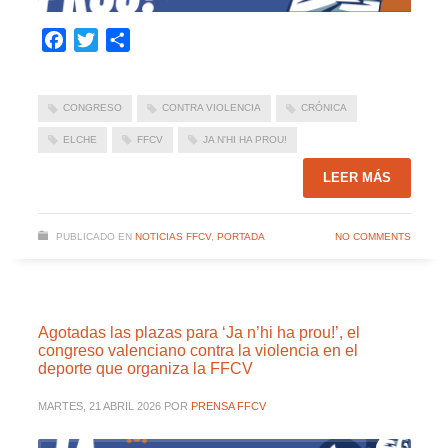
Facebook
Twitter
Compartir
CONGRESO
CONTRA VIOLENCIA
CRÓNICA
ELCHE
FFCV
JA N'HI HA PROU!
LEER MÁS
PUBLICADO EN
NOTICIAS FFCV
,
PORTADA
NO COMMENTS
Agotadas las plazas para ‘Ja n’hi ha prou!’, el
congreso valenciano contra la violencia en el
deporte que organiza la FFCV
MARTES, 21 ABRIL 2026
POR
PRENSA FFCV