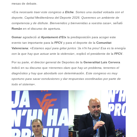
mesas de debate.
«
Era necesario traer este congreso a
Elche
. Somos una ciudad volcada con el
deporte, Capital Mediterránea del Deporte 2026. Queremos un ambiente de
competencia y de disfrute. Bienvenidos y bienvenidas a vuestra casa
«, señaló
Román
en el discurso de apertura.
Gomar
agradeció al
Ajuntament d’Elx
la predisposición para acoger este
evento tan importante para la
FFCV
y para el deporte de la
Comunitat
Valenciana
: «
Estamos aquí para gritar juntos ‘Ja n’hi ha prou! Esa es la energía
con la que hay que actuar ante la violencia
«, explicó el presidente de la
FFCV
.
Por su parte, el director general de Deportes de la
Generalitat Luis Cervera
indicó en su discurso que «
tenemos claro que hay un problema, tenemos el
diagnóstico y hay que abordarlo con determinación. Este congreso es muy
oportuno para sacar conclusiones y dar respuestas coordinadas por parte de
todo el sistema
«.