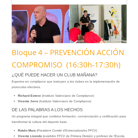
Bloque 4 – PREVENCIÓN ACCIÓN
COMPROMISO (16:30h-17:30h)
¿QUÉ PUEDE HACER UN CLUB MAÑANA?
Expertos en compliance que instruyen a los clubes en la implementación de
protocolos efectivos.
Richard Esteve
(Instituto Valenciano de Compliance)
Vicente Jorro
(Instituto Valenciano de Compliance)
DE LAS PALABRAS A LOS HECHOS
Un programa integral que combina formación, concienciación y certificación para
transformar la cultura del deporte base.
Rubén Mora
(President Comité d’Entrenadors/es FFCV)
Vicente Lizondo
(exárbitro FFCV de Primera División y profesor de l’Escola