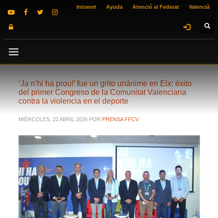
Intranet
Ayuda
Atenció al Federat
Valencià
‘Ja n’hi ha prou!’ fue un grito unánime en Elx: éxito
del primer Congreso de la Comunitat Valenciana
contra la violencia en el deporte
MIÉRCOLES, 22 ABRIL 2026
POR
PRENSA FFCV