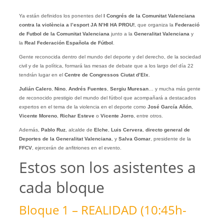
Ya están definidos los ponentes del
I Congrés de la Comunitat Valenciana
contra la violència a l’esport JA N’HI HA PROU!
, que organiza la
Federació
de Futbol de la Comunitat Valenciana
junto a la
Generalitat Valenciana
y
la
Real Federación Española de Fútbol
.
Gente reconocida dentro del mundo del deporte y del derecho, de la sociedad
civil y de la política, formará las mesas de debate que a los largo del día 22
tendrán lugar en el
Centre de Congressos Ciutat d’Elx
.
Julián Calero
,
Nino
,
Andrés Fuentes
,
Sergiu Muresan
… y mucha más gente
de reconocido prestigio del mundo del fútbol que acompañará a destacados
expertos en el tema de la violencia en el deporte como
José García Añón
,
Vicente Moreno
,
Richar Esteve
o
Vicente Jorro
, entre otros.
Además,
Pablo Ruz
, alcalde de
Elche
,
Luis Cervera
,
directo general de
Deportes de la Generalitat Valenciana
, y
Salva Gomar
, presidente de la
FFCV
, ejercerán de anfitriones en el evento.
Estos son los asistentes a
cada bloque
Bloque 1 – REALIDAD (10:45h-