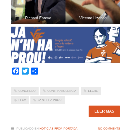
Richard Esteve
Vicente Lizondo
Facebook
Twitter
Compartir
CONGRESO
CONTRA VIOLENCIA
ELCHE
FFCV
JA N'HI HA PROU!
LEER MÁS
PUBLICADO EN
NOTICIAS FFCV
,
PORTADA
NO COMMENTS