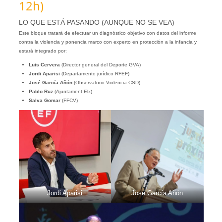
12h)
LO QUE ESTÁ PASANDO (AUNQUE NO SE VEA)
Este bloque tratará de efectuar un diagnóstico objetivo con datos del informe
contra la violencia y ponencia marco con experto en protección a la infancia y
estará integrado por:
Luis Cervera
(Director general del Deporte GVA)
Jordi Aparisi
(Departamento jurídico RFEF)
José García Añón
(Observatorio Violencia CSD)
Pablo Ruz
(Ajuntament Elx)
Salva Gomar
(FFCV)
Jordi Aparisi
José García Añón