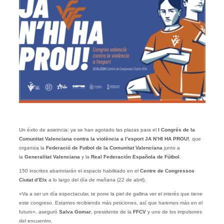
Un éxito de asietncia: ya se han agotado las plazas para el
I Congrés de la
Comunitat Valenciana contra la violència a l’esport JA N’HI HA PROU!
, que
organiza la
Federació de Futbol de la Comunitat Valenciana
junto a
la
Generalitat Valenciana
y la
Real Federación Española de Fútbol
.
150 inscritos abarrotarán el espacio habilitado en el
Centre de Congressos
Ciutat d’Elx
a lo largo del día de mañana (22 de abril).
«Va a ser un día espectacular, te pone la piel de gallina ver el interés que tiene
este congreso. Estamos recibiendo más peticiones, así que haremos más en el
futuro», aseguró
Salva Gomar
, presidente de la
FFCV
y uno de los impulsores
del encuentro.