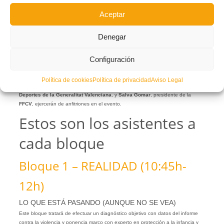
Aceptar
Una publicación compartida de FFCV (@ffcv_info)
Denegar
Julián Calero
,
Nino
,
Andrés Fuentes
,
Sergiu Muresan
… y mucha más gente
de reconocido prestigio del mundo del fútbol acompañarán a destacados
Configuración
expertos en el tema de la violencia en el deporte como
José García Añón
,
Vicente Moreno
,
Richard Esteve
o
Vicente Jorro
, entre otros.
Política de cookies
Política de privacidad
Aviso Legal
Además,
Pablo Ruz
, alcalde de
Elche
,
Luis Cervera
,
directo general de
Deportes de la Generalitat Valenciana
, y
Salva Gomar
, presidente de la
FFCV
, ejercerán de anfitriones en el evento.
Estos son los asistentes a
cada bloque
Bloque 1 – REALIDAD (10:45h-
12h)
LO QUE ESTÁ PASANDO (AUNQUE NO SE VEA)
Este bloque tratará de efectuar un diagnóstico objetivo con datos del informe
contra la violencia y ponencia marco con experto en protección a la infancia y