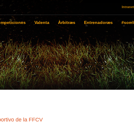
Intranet
mpeticiones
Valenta
Àrbitræs
Entrenadoræs
#somV
ortivo de la FFCV