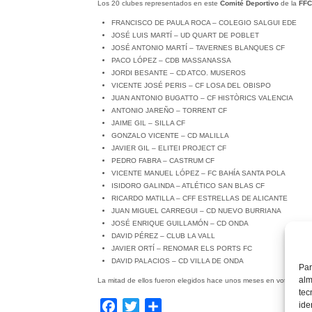
Los 20 clubes representados en este
Comité Deportivo
de la
FFC
FRANCISCO DE PAULA ROCA – COLEGIO SALGUI EDE
JOSÉ LUIS MARTÍ – UD QUART DE POBLET
JOSÉ ANTONIO MARTÍ – TAVERNES BLANQUES CF
PACO LÓPEZ – CDB MASSANASSA
JORDI BESANTE – CD ATCO. MUSEROS
VICENTE JOSÉ PERIS – CF LOSA DEL OBISPO
JUAN ANTONIO BUGATTO – CF HISTÒRICS VALENCIA
ANTONIO JAREÑO – TORRENT CF
JAIME GIL – SILLA CF
GONZALO VICENTE – CD MALILLA
JAVIER GIL – ELITEI PROJECT CF
PEDRO FABRA – CASTRUM CF
VICENTE MANUEL LÓPEZ – FC BAHÍA SANTA POLA
ISIDORO GALINDA – ATLÉTICO SAN BLAS CF
RICARDO MATILLA – CFF ESTRELLAS DE ALICANTE
JUAN MIGUEL CARREGUI – CD NUEVO BURRIANA
JOSÉ ENRIQUE GUILLAMÓN – CD ONDA
DAVID PÉREZ – CLUB LA VALL
JAVIER ORTÍ – RENOMAR ELS PORTS FC
DAVID PALACIOS – CD VILLA DE ONDA
Par
alm
La mitad de ellos fueron elegidos hace unos meses en votación po
tec
Facebook
Twitter
Compartir
ide