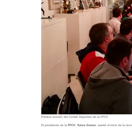
Primera reunión del Comité Deportivo de la FFCV
El presidente de la
FFCV
,
Salva Gomar
, asistió al inicio de la re