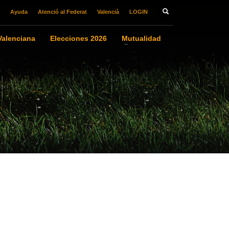
Ayuda
Atenció al Federat
Valencià
LOGIN
alenciana
Elecciones 2026
Mutualidad