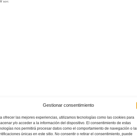
V
son:
Gestionar consentimiento
a ofrecer las mejores experiencias, utilizamos tecnologías como las cookies para
acenar y/o acceder a la información del dispositivo. El consentimiento de estas
r todos los clubes de la
Comunitat Valenciana
. La otra mitad fue designada por la
FFCV
.
nologías nos permitirá procesar datos como el comportamiento de navegación o la
ntificaciones únicas en este sitio. No consentir o retirar el consentimiento, puede