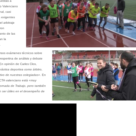
puestas a
no Valenciano
al, casi
s exigentes
l arbitraje
ron
anto de las
an la
.
ersos exámenes técnicos sobre
espertina de análisis y debate
En opinión de Carles Clos,
ctica deportiva como árbitro,
ctivo de nuestras colegiadas»
. En
 CTA valenciano está
«muy
Jornada de Trabajo, pero también
 ser útiles en el desempeño de