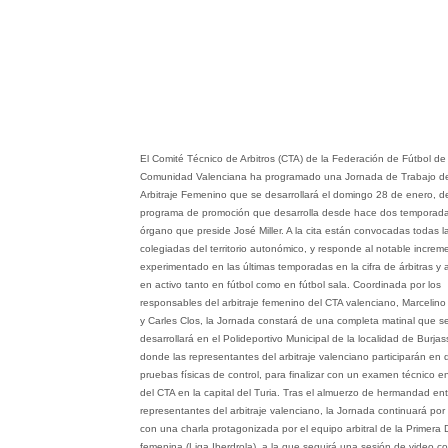
El Comité Técnico de Arbitros (CTA) de la Federación de Fútbol de 
Comunidad Valenciana ha programado una Jornada de Trabajo de
Arbitraje Femenino que se desarrollará el domingo 28 de enero, de
programa de promoción que desarrolla desde hace dos temporada
órgano que preside José Miller. A la cita están convocadas todas l
colegiadas del territorio autonómico, y responde al notable increm
experimentado en las últimas temporadas en la cifra de árbitras y 
en activo tanto en fútbol como en fútbol sala. Coordinada por los
responsables del arbitraje femenino del CTA valenciano, Marcelino
y Carles Clos, la Jornada constará de una completa matinal que s
desarrollará en el Polideportivo Municipal de la localidad de Burjas
donde las representantes del arbitraje valenciano participarán en 
pruebas físicas de control, para finalizar con un examen técnico e
del CTA en la capital del Turia. Tras el almuerzo de hermandad ent
representantes del arbitraje valenciano, la Jornada continuará por 
con una charla protagonizada por el equipo arbitral de la Primera D
femenina (Liga Iberdrola), a la que seguirá una sesión de video co