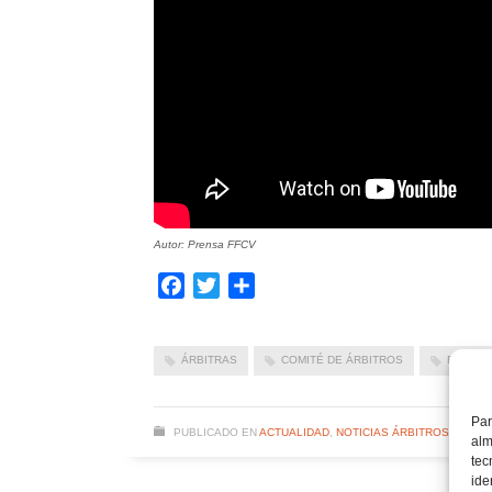
Autor: Prensa FFCV
Facebook
Twitter
Compartir
ÁRBITRAS
COMITÉ DE ÁRBITROS
FORMAC
Par
PUBLICADO EN
ACTUALIDAD
,
NOTICIAS ÁRBITROS
,
NOTIC
alm
tec
ide