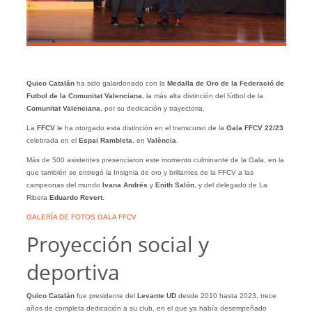
Quico Catalán
ha sido galardonado con la
Medalla de Oro de la Federació de
Futbol de la Comunitat Valenciana
, la más alta distinción del fútbol de la
Comunitat Valenciana
, por su dedicación y trayectoria.
La
FFCV
le ha otorgado esta distinción en el transcurso de la
Gala FFCV 22/23
celebrada en el
Espai Rambleta
, en
València
.
Más de 500 asistentes presenciaron este momento culminante de la Gala, en la
que también se entregó la Insignia de oro y brillantes de la FFCV a las
campeonas del mundo
Ivana Andrés
y
Enith Salón
, y del delegado de La
Ribera
Eduardo Revert
.
GALERÍA DE FOTOS GALA FFCV
Proyección social y
deportiva
Quico Catalán
fue presidente del
Levante UD
desde 2010 hasta 2023, trece
años de completa dedicación a su club, en el que ya había desempeñado