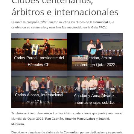
árbitros e internacionales
Durante la campaña 22/23 fueron muchos los clubes de la
Comunitat
que
celebraron su centenario y este hito fue reconocido en la Gala FFCV.
Carlos Parodi, presidente del
Pau Cebrián, árbitro
Hércules CF.
asistente en Qatar 2022.
Víctor Durán, Guillermo
Carlos Alonso, internacional
Anadón y Anna Álvarez,
sub-17 futsal.
internacionales sub-15.
También recibieron homenaje los tres árbitros valencianos que participaron en el
Mundial de Qatar 2022:
Pau Cebrián
,
Antonio Mateu Lahoz
y
Juan M.
Munuera
.
Directivos y directivas de clubes de la
Comunitat
, por su dedicación y trayectoria