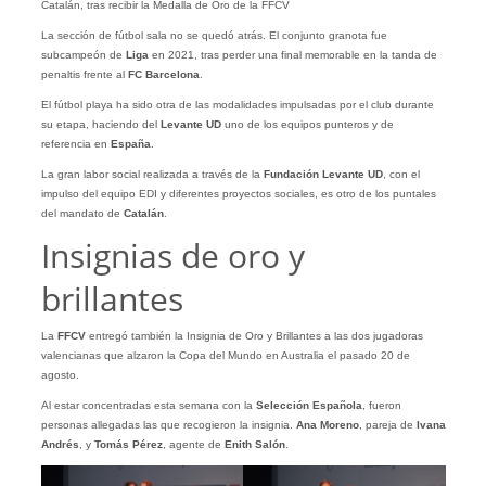
Catalán, tras recibir la Medalla de Oro de la FFCV
La sección de fútbol sala no se quedó atrás. El conjunto granota fue
subcampeón de
Liga
en 2021, tras perder una final memorable en la tanda de
penaltis frente al
FC Barcelona
.
El fútbol playa ha sido otra de las modalidades impulsadas por el club durante
su etapa, haciendo del
Levante UD
uno de los equipos punteros y de
referencia en
España
.
La gran labor social realizada a través de la
Fundación Levante UD
, con el
impulso del equipo EDI y diferentes proyectos sociales, es otro de los puntales
del mandato de
Catalán
.
Insignias de oro y
brillantes
La
FFCV
entregó también la Insignia de Oro y Brillantes a las dos jugadoras
valencianas que alzaron la Copa del Mundo en Australia el pasado 20 de
agosto.
Al estar concentradas esta semana con la
Selección
Española
, fueron
personas allegadas las que recogieron la insignia.
Ana
Moreno
, pareja de
Ivana
Andrés
, y
Tomás Pérez
, agente de
Enith Salón
.