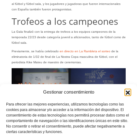
al fútbol y fútbol sala, y los jugadores y jugadoras que fueron internacionales
con España también fueron protagonistas.
Trofeos a los campeones
La Gala finalizó con la entrega de trofeos a los equipos campeones de la
temporada 22/23 desde categoría juvenil a aficionados, tanto de fútbol como de
fútbol sala.
Previamente, se había celebrado
en directo en La Rambleta el sorteo
de la
eliminatoria de 1/32 de final de La Nostra Copa masculina de fútbol, con el
periodista Kike Mateu de maestro de ceremonias.
Gestionar consentimiento
El CDFB L’Eliana fue uno de
los campeones.
Sorteo de La Nostra Copa.
Para ofrecer las mejores experiencias, utilizamos tecnologías como las
cookies para almacenar y/o acceder a la información del dispositivo. El
Facebook
Twitter
Compartir
consentimiento de estas tecnologías nos permitirá procesar datos como el
comportamiento de navegación o las identificaciones únicas en este sitio.
No consentir o retirar el consentimiento, puede afectar negativamente a
ciertas características y funciones.
CLUBES CENTENARIOS
GALA FFCV