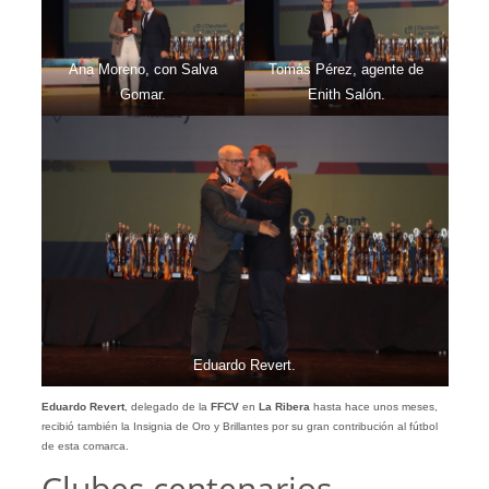
Ana Moreno, con Salva
Tomás Pérez, agente de
Gomar.
Enith Salón.
Eduardo Revert.
Eduardo Revert
, delegado de la
FFCV
en
La Ribera
hasta hace unos meses,
recibió también la Insignia de Oro y Brillantes por su gran contribución al fútbol
de esta comarca.
Clubes centenarios,