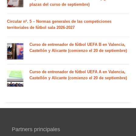
plazas del curso de septiembre)
Circular nº. 5 – Normas generales de las competiciones
territoriales de fútbol sala 2026-2027
Curso de entrenador de fútbol UEFA B en Valencia,
Castellón y Alicante (comienzo el 20 de septiembre)
Curso de entrenador de fútbol UEFA A en Valencia,
Castellón y Alicante (comienzo el 20 de septiembre)
Partners principales