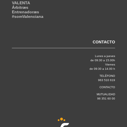
VALENTA
Árbitræs
Entrenadoræs
#somValenciana
CONTACTO
Lunes a jueves
de 09:30 a 15.00h
Viernes
de 09:30 a 14.00 h
TELÉFONO
963 510 619
CONTACTO
MUTUALIDAD
96 351 60 00