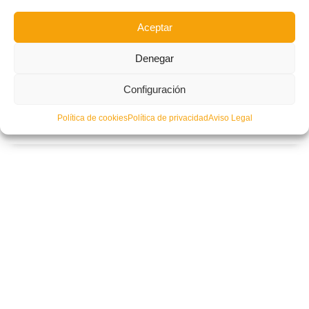
INSIGNIA DE ORO Y BRILLANTES
Aceptar
JUGADORES INTERNACIONALES
MEDALLA DE ORO FFCV
Denegar
RECONOCIMIENTOS A DIRECTIVOS
LEER MÁS
Configuración
Política de cookies
Política de privacidad
Aviso Legal
PUBLICADO EN
NOTICIAS FFCV
,
PORTADA
NO COMMENTS