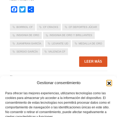
Facebook
Twitter
Compartir
BORRIOL CF
CF CRACKS
CF DEPORTES JÚCAR
INSIGNIA DE ORO
INSIGNIA DE ORO Y BRILLANTES
JUANFRAN GARCÍA
LEVANTE UD
MEDALLA DE ORO
SERGIO GARCÍA
VALENCIA CF
LEER MÁS
PUBLICADO EN
ACTUALIDAD
,
NOTICIAS FFCV
NO COMMENTS
Gestionar consentimiento
Para ofrecer las mejores experiencias, utilizamos tecnologías como las
cookies para almacenar y/o acceder a la información del dispositivo. El
consentimiento de estas tecnologías nos permitirá procesar datos como el
comportamiento de navegación o las identificaciones únicas en este sitio.
No consentir o retirar el consentimiento, puede afectar negativamente a
ciertas características y funciones.