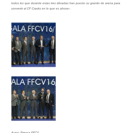
todos los que durante estas tres décadas han puesto su granito de arena para
convertir al CF Cracks en lo que es ahora»
.
Autor: Prensa FFCV