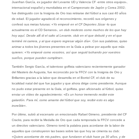
Juanfran García, ex jugador del Levante UD y Valencia CF -entre otros equipos-,
internacional español y mundialista en el Campeonato de Japón y Corea 2002;
fue distinguido con la Insignia de Oro tras retirarse del fútbol a sus casi 40 años
de edad. El jugador agradeció el reconocimiento, recordó sus orígenes y
confesó sus metas futuras: «
Yo empecé en el CF Deportes Júcar
-lo que
actualmente es el CD Serranos-
, un club modesto como muchos de los que hay
hoy aquí. Desde allí di el salto al Levante, club en el que debuté y en el que
terminé mi carrera, y al que espero regresar algún día
«. Con sus palabras, quiso
animar a todos los jóvenes presentes en la Gala a pelear por aquello que más
quieren: «
Yo empecé como vosotros, así que seguid luchando por vuestros
sueños, porque pueden cumplirse
«.
También Sergio García, el talentoso golfista valenciano recientemente ganador
del Masters de Augusta, fue reconocido por la FFCV con la Insignia de Oro y
Brillantes gracias a la labor que desarrolla en el Borriol CF, el club de su
localidad natal del que fue jugador y que ahora dirige como presidente. Aunque
no pudo estar presente en la Gala, el golfista, gran aficionado al fútbol, quiso
enviar un vídeo de agradecimiento: «
Es un honor tremendo recibir este
galardón. Para mí, como amante del fútbol que soy, recibir esto es algo
increíble
«.
Por último, subió al escenario un emocionado Rafael Gimeno, presidente del CF
Cracks, para recibir la Medalla de Oro que cada temporada la FFCV concede a
un directivo valenciano. Gimeno tomó la palabra para acordarse de la labor de
aquellos que construyeron las bases sobre las que hoy se cimenta su club:
«
Quiero acordarme de mis padres, que fundaron el club hace ya 30 años, y de