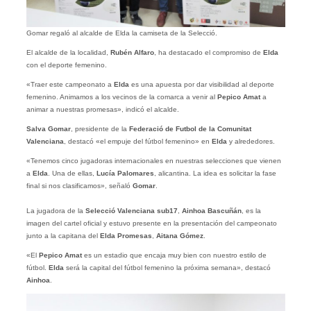
Gomar regaló al alcalde de Elda la camiseta de la Selecció.
El alcalde de la localidad,
Rubén Alfaro
, ha destacado el compromiso de
Elda
con el deporte femenino.
«Traer este campeonato a
Elda
es una apuesta por dar visibilidad al deporte
femenino. Animamos a los vecinos de la comarca a venir al
Pepico Amat
a
animar a nuestras promesas», indicó el alcalde.
Salva Gomar
, presidente de la
Federació de Futbol de la Comunitat
Valenciana
, destacó «el empuje del fútbol femenino» en
Elda
y alrededores.
«Tenemos cinco jugadoras internacionales en nuestras selecciones que vienen
a
Elda
. Una de ellas,
Lucía Palomares
, alicantina. La idea es solicitar la fase
final si nos clasificamos», señaló
Gomar
.
La jugadora de la
Selecció Valenciana sub17
,
Ainhoa Bascuñán
, es la
imagen del cartel oficial y estuvo presente en la presentación del campeonato
junto a la capitana del
Elda Promesas
,
Aitana Gómez
.
«El
Pepico Amat
es un estadio que encaja muy bien con nuestro estilo de
fútbol.
Elda
será la capital del fútbol femenino la próxima semana», destacó
Ainhoa
.