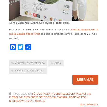
Ainhoa Bascuñan y Aitana Gómez, con el cartel oficial.
Esta tarde, las Selecciones Valencianas sub15 y sub17
tomarán contacto con el
Nuevo Estadio Pepico Amat
en partidos amistosos ante el Inprosports y SPA de
Alicante.
Facebook
Twitter
Compartir
AYUNTAMIENTO DE ELDA
CNSA
PRESENTACIÓN OFICIAL
LEER MÁS
PUBLICADO EN
FÚTBOL VALENTA SUB14 SELECCIÓ VALENCIANA
,
FÚTBOL VALENTA SUB16 SELECCIÓ VALENCIANA
,
NOTICIAS FFCV
,
NOTICIAS VALENTA
,
PORTADA
NO COMMENTS