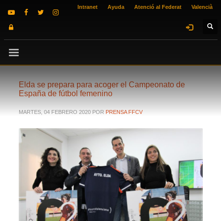
Intranet
Ayuda
Atenció al Federat
Valencià
Elda se prepara para acoger el Campeonato de
España de fútbol femenino
MARTES, 04 FEBRERO 2020
POR
PRENSA FFCV