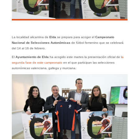
La localidad alicantina de
Elda
se prepara para acoger el
Campeonato
Nacional de Selecciones Autonómicas
de fútbol femenino que se celebrará
del 14 al 16 de febrero.
El
Ayuntamiento de Elda
ha acogido este martes la presentación oficial de l
a
segunda fase de este campeonato
en el que participan las selecciones
autonómicas valenciana, gallega y murciana.