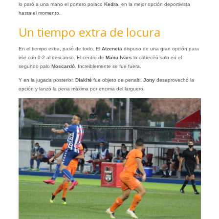
lo paró a una mano el portero polaco
Kedra
, en la mejor opción deportivista
hasta el momento.
Un tiempo extra de locura
En el tiempo extra, pasó de todo. El
Atzeneta
dispuso de una gran opción para
irse con 0-2 al descanso. El centro de
Manu Ivars
lo cabeceó solo en el
segundo palo
Moscardó
. Increiblemente se fue fuera.
Y en la jugada posterior,
Diakité
fue objeto de penalti.
Jony
desaprovechó la
opción y lanzó la pena máxima por encima del larguero.