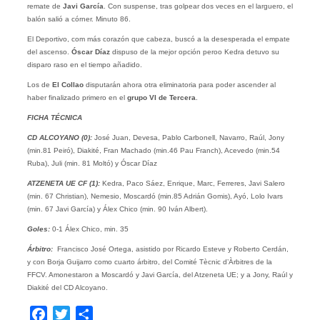
remate de
Javi García
. Con suspense, tras golpear dos veces en el larguero, el
balón salió a córner. Minuto 86.
El Deportivo, com más corazón que cabeza, buscó a la desesperada el empate
del ascenso.
Óscar Díaz
dispuso de la mejor opción peroo Kedra detuvo su
disparo raso en el tiempo añadido.
Los de
El Collao
disputarán ahora otra eliminatoria para poder ascender al
haber finalizado primero en el
grupo VI de Tercera
.
FICHA TÉCNICA
CD ALCOYANO (0):
José Juan, Devesa, Pablo Carbonell, Navarro, Raúl, Jony
(min.81 Peiró), Diakité, Fran Machado (min.46 Pau Franch), Acevedo (min.54
Ruba), Juli (min. 81 Moltó) y Óscar Díaz
ATZENETA UE CF (1):
Kedra, Paco Sáez, Enrique, Marc, Ferreres, Javi Salero
(min. 67 Christian), Nemesio, Moscardó (min.85 Adrián Gomis), Ayó, Lolo Ivars
(min. 67 Javi García) y Álex Chico (min. 90 Iván Albert).
Goles:
0-1 Álex Chico, min. 35
Árbitro:
Francisco José Ortega, asistido por Ricardo Esteve y Roberto Cerdán,
y con Borja Guijarro como cuarto árbitro, del Comité Tècnic d’Àrbitres de la
FFCV. Amonestaron a Moscardó y Javi García, del Atzeneta UE; y a Jony, Raúl y
Diakité del CD Alcoyano.
Facebook
Twitter
Compartir