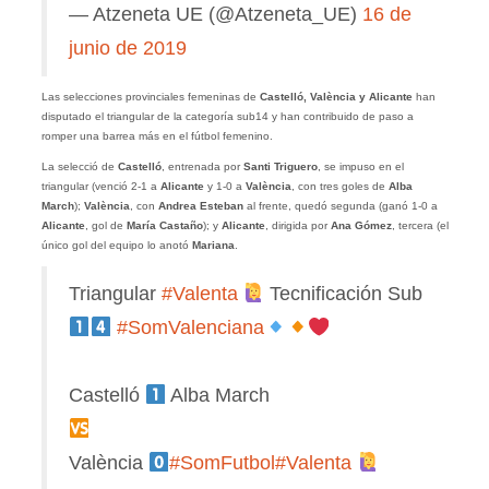
— Atzeneta UE (@Atzeneta_UE)
16 de
junio de 2019
Las selecciones provinciales femeninas de
Castelló, València y Alicante
han
disputado el triangular de la categoría sub14 y han contribuido de paso a
romper una barrea más en el fútbol femenino.
La selecció de
Castelló
, entrenada por
Santi Triguero
, se impuso en el
triangular (venció 2-1 a
Alicante
y 1-0 a
València
, con tres goles de
Alba
March
);
València
, con
Andrea Esteban
al frente, quedó segunda (ganó 1-0 a
Alicante
, gol de
María Castaño
); y
Alicante
, dirigida por
Ana Gómez
, tercera (el
único gol del equipo lo anotó
Mariana
.
Triangular
#Valenta
Tecnificación Sub
#SomValenciana
Castelló
Alba March
València
#SomFutbol
#Valenta