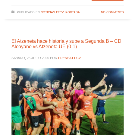
PUBLICADO EN
NOTICIAS FFCV
,
PORTADA
NO COMMENTS
El Atzeneta hace historia y sube a Segunda B – CD
Alcoyano vs Atzeneta UE (0-1)
SÁBADO, 25 JULIO 2020
POR
PRENSA FFCV