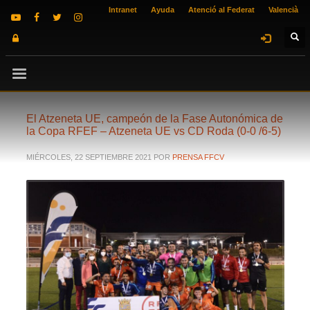
Intranet
Ayuda
Atenció al Federat
Valencià
El Atzeneta UE, campeón de la Fase Autonómica de
la Copa RFEF – Atzeneta UE vs CD Roda (0-0 /6-5)
MIÉRCOLES, 22 SEPTIEMBRE 2021
POR
PRENSA FFCV