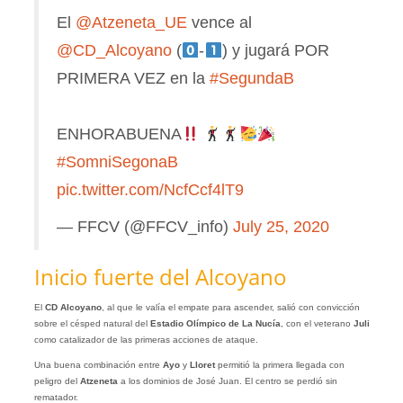
El
@Atzeneta_UE
vence al
@CD_Alcoyano
(
-
) y jugará POR
PRIMERA VEZ en la
#SegundaB
ENHORABUENA
#SomniSegonaB
pic.twitter.com/NcfCcf4lT9
— FFCV (@FFCV_info)
July 25, 2020
Inicio fuerte del Alcoyano
El
CD Alcoyano
, al que le valía el empate para ascender, salió con convicción
sobre el césped natural del
Estadio Olímpico de La Nucía
, con el veterano
Juli
como catalizador de las primeras acciones de ataque.
Una buena combinación entre
Ayo
y
Lloret
permitió la primera llegada con
peligro del
Atzeneta
a los dominios de José Juan. El centro se perdió sin
rematador.