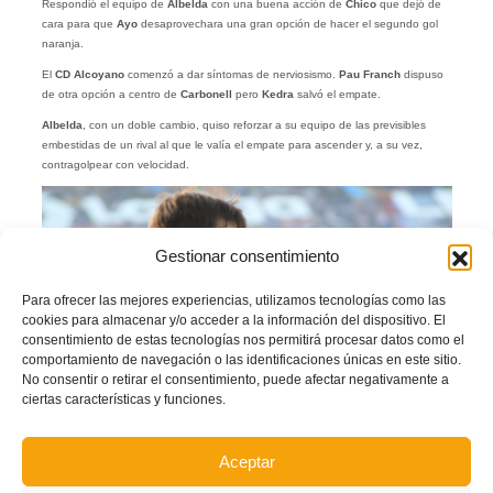
Respondió el equipo de
Albelda
con una buena acción de
Chico
que dejó de
cara para que
Ayo
desaprovechara una gran opción de hacer el segundo gol
naranja.
El
CD Alcoyano
comenzó a dar síntomas de nerviosismo.
Pau Franch
dispuso
de otra opción a centro de
Carbonell
pero
Kedra
salvó el empate.
Albelda
, con un doble cambio, quiso reforzar a su equipo de las previsibles
embestidas de un rival al que le valía el empate para ascender y, a su vez,
contragolpear con velocidad.
Gestionar consentimiento
Para ofrecer las mejores experiencias, utilizamos tecnologías como las
cookies para almacenar y/o acceder a la información del dispositivo. El
consentimiento de estas tecnologías nos permitirá procesar datos como el
comportamiento de navegación o las identificaciones únicas en este sitio.
No consentir o retirar el consentimiento, puede afectar negativamente a
ciertas características y funciones.
Aceptar
David Albelda, entrenador del Atzeneta UE.