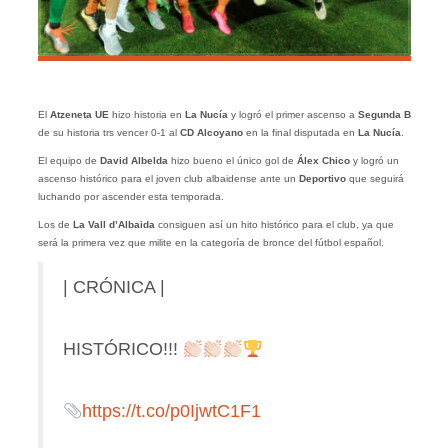
El
Atzeneta UE
hizo historia en
La Nucía
y logró el primer ascenso a
Segunda B
de su historia trs vencer 0-1 al
CD Alcoyano
en la final disputada en
La Nucía
.
El equipo de
David Albelda
hizo bueno el único gol de
Álex Chico
y logró un
ascenso histórico para el joven club albaidense ante un
Deportivo
que seguirá
luchando por ascender esta temporada.
Los de
La Vall d’Albaida
consiguen así un hito histórico para el club, ya que
será la primera vez que milite en la categoría de bronce del fútbol español.
| CRÓNICA |
HISTÓRICO!!!
https://t.co/p0IjwtC1F1