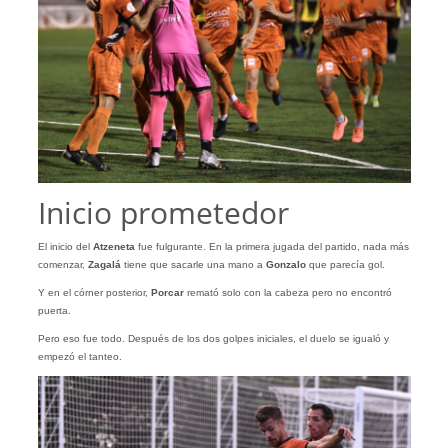
Inicio prometedor
El inicio del
Atzeneta
fue fulgurante. En la primera jugada del partido, nada más
comenzar,
Zagalá
tiene que sacarle una mano a
Gonzalo
que parecía gol.
Y en el córner posterior,
Porcar
remató solo con la cabeza pero no encontró
puerta.
Pero eso fue todo. Después de los dos golpes iniciales, el duelo se igualó y
empezó el tanteo.