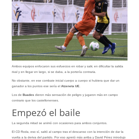
Ambos equipos enfocaron sus esfuerzos en robar y salir, en dificultar la salida
rival y en llegar en largo, si se daba, a la portería contraria.
No obstante, en ese combate inicial cuerpo a cuerpo si hubiera que dar un
ganador a los puntos ese sería el
Atzeneta UE
.
Los de
Buades
dieron más sensación de peligro y jugaron más en campo
contrario que los castellonenses.
Empezó el baile
La segunda mitad se animó con ocasiones para ambos conjuntos.
El CD Roda, eso sí, saltó al campo tras el descanso con la intención de dar la
vuelta a la deriva del partido. Por eso apretó más arriba y David Pérez introdujo