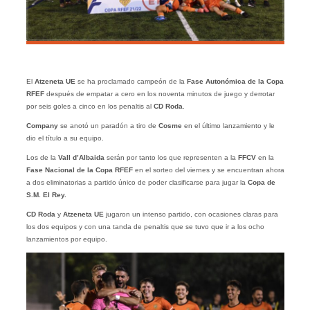
El
Atzeneta UE
se ha proclamado campeón de la
Fase Autonómica de la Copa
RFEF
después de empatar a cero en los noventa minutos de juego y derrotar
por seis goles a cinco en los penaltis al
CD Roda
.
Company
se anotó un paradón a tiro de
Cosme
en el último lanzamiento y le
dio el título a su equipo.
Los de la
Vall d’Albaida
serán por tanto los que representen a la
FFCV
en la
Fase Nacional de la Copa RFEF
en el sorteo del viernes y se encuentran ahora
a dos eliminatorias a partido único de poder clasificarse para jugar la
Copa de
S.M. El Rey.
CD Roda
y
Atzeneta UE
jugaron un intenso partido, con ocasiones claras para
los dos equipos y con una tanda de penaltis que se tuvo que ir a los ocho
lanzamientos por equipo.