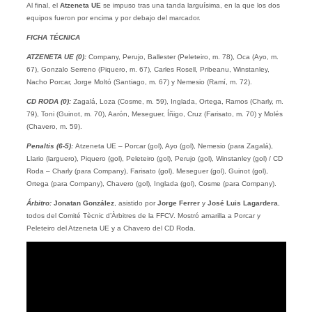
Al final, el
Atzeneta UE
se impuso tras una tanda larguísima, en la que los dos
equipos fueron por encima y por debajo del marcador.
FICHA TÉCNICA
ATZENETA UE (0)
:
Company, Perujo, Ballester (Peleteiro, m. 78), Oca (Ayo, m.
67), Gonzalo Serreno (Piquero, m. 67), Carles Rosell, Pribeanu, Winstanley,
Nacho Porcar, Jorge Moltó (Santiago, m. 67) y Nemesio (Ramí, m. 72).
CD RODA (0):
Zagalá, Loza (Cosme, m. 59), Inglada, Ortega, Ramos (Charly, m.
79), Toni (Guinot, m. 70), Aarón, Meseguer, Íñigo, Cruz (Farisato, m. 70) y Molés
(Chavero, m. 59).
Penaltis (6-5):
Atzeneta UE – Porcar (gol), Ayo (gol), Nemesio (para Zagalá),
Llario (larguero), Piquero (gol), Peleteiro (gol), Perujo (gol), Winstanley (gol) / CD
Roda – Charly (para Company), Farisato (gol), Meseguer (gol), Guinot (gol),
Ortega (para Company), Chavero (gol), Inglada (gol), Cosme (para Company).
Árbitro:
Jonatan González
, asistido por
Jorge Ferrer
y
José Luis Lagardera
,
todos del Comité Tècnic d’Àrbitres de la FFCV. Mostró amarilla a Porcar y
Peleteiro del Atzeneta UE y a Chavero del CD Roda.