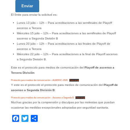
Enviar
El límite para enviar la solicitud es:
Lunes 13 julio – 12h – Para acreditaciones a las semifinales de Playoff
ascenso a Tercera
Miércoles 15 julio – 12h – Para acreditaciones a las semifinales de Playoff
ascenso a Segunda División B
Lunes 20 julio – 12h – Para acreditaciones a las finales de Playoff de
ascenso a Tercera
Miércoles 22 julio – 12h – Para acreditaciones a la final de Playoff ascenso
a Segunda División B.
Este es el protocolo para medios de comunicación del
Playoff de ascenso a
Tercera División
:
Protocolo para medios de comunicación – ALBERIC-2020
Descarga
Y este es el protocolo el protocolo para medios de comunicación del
Playoff de
ascenso a Segunda División B
:
Protocolo para medios de comunicación – Ascenso a Segunda B
Descarga
Muchas gracias por la comprensión y disculpas por las molestias que puedan
ocasionar las medidas excepcionales adoptadas por seguridad sanitaria.
Facebook
Twitter
Compartir