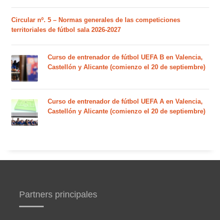
Circular nº. 5 – Normas generales de las competiciones
territoriales de fútbol sala 2026-2027
Curso de entrenador de fútbol UEFA B en Valencia,
Castellón y Alicante (comienzo el 20 de septiembre)
Curso de entrenador de fútbol UEFA A en Valencia,
Castellón y Alicante (comienzo el 20 de septiembre)
Partners principales