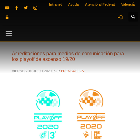
Intranet
Ayuda
Atenció al Federat
Valencià
Acreditaciones para medios de comunicación para
los playoff de ascenso 19/20
VIERNES, 10 JULIO 2020
POR
PRENSA FFCV